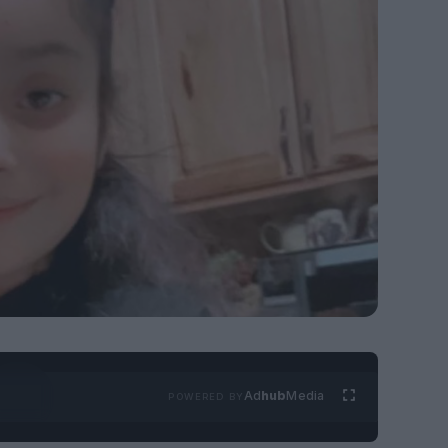
Ad
hub
Media
POWERED BY