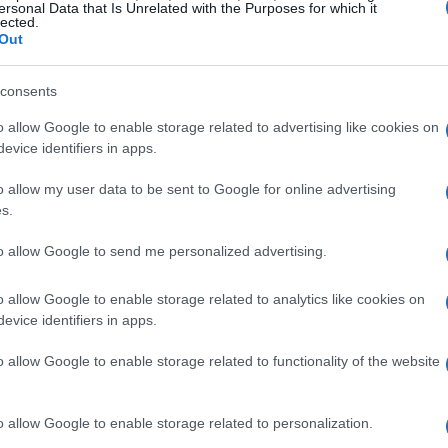
ersonal Data that Is Unrelated with the Purposes for which it
lected.
Out
consents
o allow Google to enable storage related to advertising like cookies on
evice identifiers in apps.
o allow my user data to be sent to Google for online advertising
s.
to allow Google to send me personalized advertising.
 cuando la víctima prevista, salía de una
o allow Google to enable storage related to analytics like cookies on
evice identifiers in apps.
tigadores. El hombre se encuentra en estado
lumbar.
o allow Google to enable storage related to functionality of the website
de Profesores de Chicago
dijo en un
o allow Google to enable storage related to personalization.
o llora la pérdida de otra estudiante de una