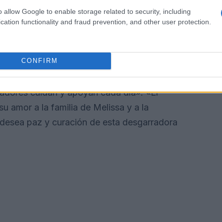
o allow Google to enable storage related to security, including
cation functionality and fraud prevention, and other user protection.
CONFIRM
emasiado familiar
para muchos de los niños
cadores cuidan y apoyan cada día». «El
 amor a la familia de Melissa y a la
desea paz y curación de esta desgarradora