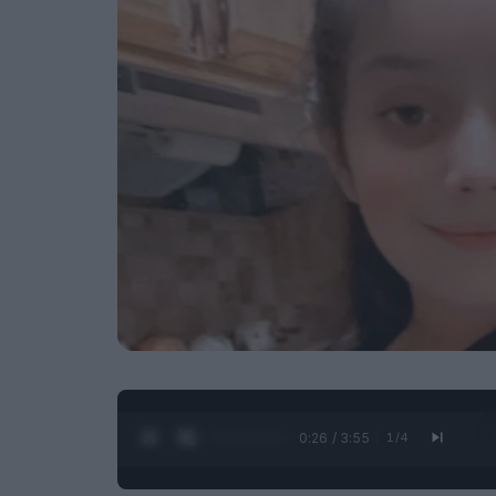
0:28 / 3:55
1
/
4