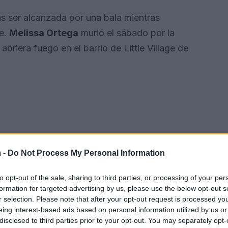
s ser alcanzada por una bala mientras
re.
Melissa Ortega
murió el sábado por la
riera fuego en el barrio de Little Village de
 -
Do Not Process My Personal Information
to opt-out of the sale, sharing to third parties, or processing of your per
formation for targeted advertising by us, please use the below opt-out s
r selection. Please note that after your opt-out request is processed y
eing interest-based ads based on personal information utilized by us or
disclosed to third parties prior to your opt-out. You may separately opt-