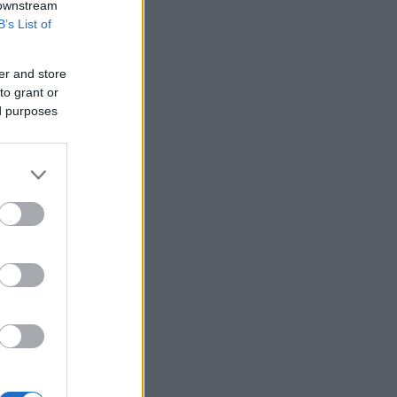
 downstream
B’s List of
er and store
to grant or
ed purposes