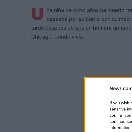
U
na niña de ocho años ha muerto tra
paseaba por su barrio con su mad
tarde después de que un hombre armado ab
Chicago, donde vivía.
Newz.com
If you wish 
sensitive in
confirm you
continue se
information 