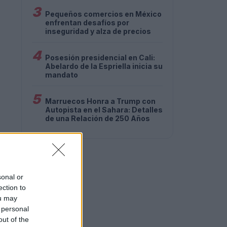
3
Pequeños comercios en México
enfrentan desafíos por
inseguridad y alza de precios
4
Posesión presidencial en Cali:
Abelardo de la Espriella inicia su
mandato
5
Marruecos Honra a Trump con
Autopista en el Sahara: Detalles
de una Relación de 250 Años
sonal or
ection to
ou may
 personal
out of the