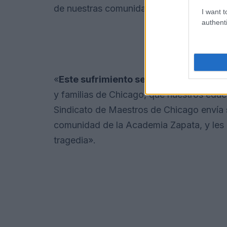
de nuestras comunidades escolares».
I want t
authenti
«
Este sufrimiento se está volviendo d
y familias de Chicago, que nuestros edu
Sindicato de Maestros de Chicago envía su
comunidad de la Academia Zapata, y les 
tragedia».