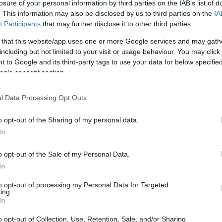
losure of your personal information by third parties on the IAB’s list of
. This information may also be disclosed by us to third parties on the
IA
os desde México el año pasado, y fue
Participants
that may further disclose it to other third parties.
a en la cabeza, pero los médicos no pudieron
 that this website/app uses one or more Google services and may gath
including but not limited to your visit or usage behaviour. You may click 
 to Google and its third-party tags to use your data for below specifi
ogle consent section.
oteo, según la policía.
l Data Processing Opt Outs
o opt-out of the Sharing of my personal data.
In
o opt-out of the Sale of my Personal Data.
In
ncadenado protestas
por la violencia con
 pasado se registraron unos 800 homicidios.
to opt-out of processing my Personal Data for Targeted
ing.
In
o opt-out of Collection, Use, Retention, Sale, and/or Sharing