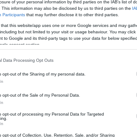
losure of your personal information by third parties on the IAB’s list of
. This information may also be disclosed by us to third parties on the
IA
Participants
that may further disclose it to other third parties.
 that this website/app uses one or more Google services and may gath
including but not limited to your visit or usage behaviour. You may click 
 to Google and its third-party tags to use your data for below specifi
ogle consent section.
l Data Processing Opt Outs
o opt-out of the Sharing of my personal data.
In
o opt-out of the Sale of my Personal Data.
In
’ Moses J. Moseley a los 31 años
to opt-out of processing my Personal Data for Targeted
 la edad de 31 años. Era conocido por su
ing.
In
 Dead
. También apareció en Watchmen, de
 del hambre: en llamas.
o opt-out of Collection, Use, Retention, Sale, and/or Sharing