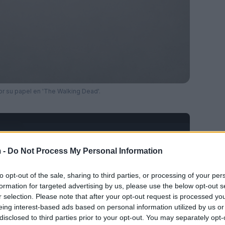
or su papel en 'The Walking Dead'.
Ad
hub
Media
POWERED BY
 -
Do Not Process My Personal Information
to opt-out of the sale, sharing to third parties, or processing of your per
retar a un zombie en la serie de televisión
formation for targeted advertising by us, please use the below opt-out s
s papeles en
Watchmen
de HBO y
Los
r selection. Please note that after your opt-out request is processed y
eing interest-based ads based on personal information utilized by us or
disclosed to third parties prior to your opt-out. You may separately opt-