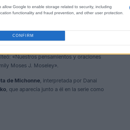
o allow Google to enable storage related to security, including
cation functionality and fraud prevention, and other user protection.
CONFIRM
iteó: «Nuestros pensamientos y oraciones
mily Moses J. Moseley».
ota de Michonne
, interpretada por Danai
lko
, que aparecía junto a él en la serie como