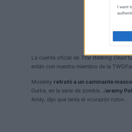
I want t
authenti
La cuenta oficial de
The Walking Dead
tu
están con nuestro miembro de la TWDFa
Moseley
retrató a un caminante masc
Gurira, en la serie de zombis. J
eremy Pa
Andy, dijo que tenía el «corazón roto».