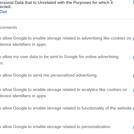
ersonal Data that Is Unrelated with the Purposes for which it
lected.
Out
consents
o allow Google to enable storage related to advertising like cookies on
nchew
, confirmó el lunes la noticia de su
evice identifiers in apps.
o allow my user data to be sent to Google for online advertising
s.
onoció a un extraño. Amaba a sus fans tanto
aba emocionado por conseguir audiciones
to allow Google to send me personalized advertising.
o allow Google to enable storage related to analytics like cookies on
evice identifiers in apps.
o allow Google to enable storage related to functionality of the website
o allow Google to enable storage related to personalization.