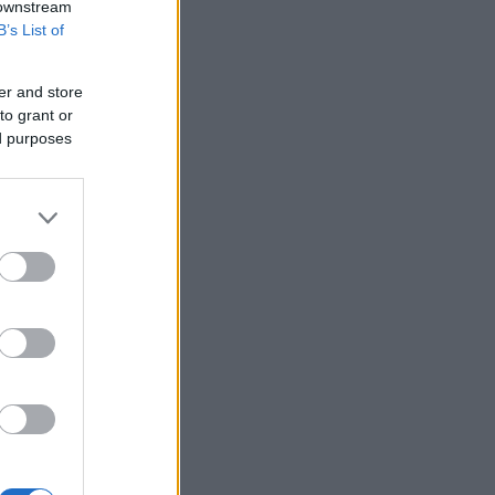
 downstream
B’s List of
er and store
to grant or
ed purposes