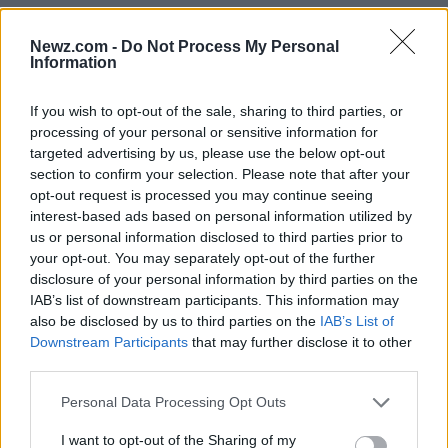
Newz.com -
Do Not Process My Personal
Information
If you wish to opt-out of the sale, sharing to third parties, or
Otras noticias que dan de qué hablar
processing of your personal or sensitive information for
targeted advertising by us, please use the below opt-out
En el contexto de la jornada futbolística, también
section to confirm your selection. Please note that after your
opt-out request is processed you may continue seeing
hay otras noticias relevantes que no puedes pasar
interest-based ads based on personal information utilized by
por alto. Por ejemplo, la reciente controversia en el
us or personal information disclosed to third parties prior to
your opt-out. You may separately opt-out of the further
Monumental por un codazo no sancionado que
disclosure of your personal information by third parties on the
involucró al juvenil de River ha generado debates
IAB’s list of downstream participants. This information may
acalorados entre los aficionados. Estos temas
also be disclosed by us to third parties on the
IAB’s List of
Downstream Participants
that may further disclose it to other
añaden un sabor especial a la cobertura del fútbol,
third parties.
enriqueciendo la experiencia general para los
Please note that this website/app uses one or more Google
Personal Data Processing Opt Outs
seguidores. ¿Qué opinas de estas controversias?
services and may gather and store information including but
not limited to your visit or usage behaviour. You may click to
I want to opt-out of the Sharing of my