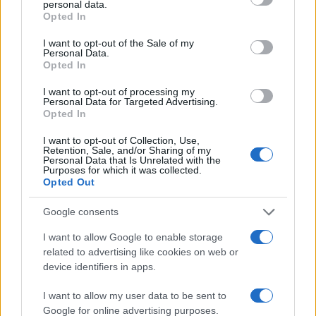
personal data.
grant or deny consent to Google and its third-party tags to
Momentos que tocan el corazón
Opted In
use your data for below specified purposes in below Google
consent section.
Y no podemos dejar de mencionar la emotiva
I want to opt-out of the Sale of my
Personal Data.
dedicatoria que la hinchada de Lanús hizo a Di
Opted In
María en su último encuentro contra Central.
I want to opt-out of processing my
Momentos así resaltan la pasión y el amor por el
Personal Data for Targeted Advertising.
Opted In
deporte que caracteriza a los aficionados
I want to opt-out of Collection, Use,
argentinos. ¿Te imaginas estar en el estadio y vivir
Retention, Sale, and/or Sharing of my
Personal Data that Is Unrelated with the
esos momentos intensos?
Purposes for which it was collected.
Opted Out
Google consents
I want to allow Google to enable storage
related to advertising like cookies on web or
¡Sigue el partido en tiempo real!
device identifiers in apps.
Finalmente, si deseas estar al tanto de todos los
I want to allow my user data to be sent to
detalles del partido Platense vs. Vélez, asegúrate
Google for online advertising purposes.