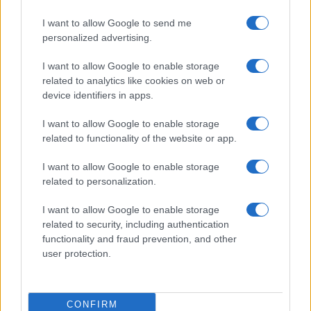
de seguir las actualizaciones en tiempo real a
I want to allow Google to send me
través de las plataformas mencionadas. La
personalized advertising.
experiencia de seguir un partido en vivo es única, y
I want to allow Google to enable storage
con las herramientas adecuadas, podrás sumergirte
related to analytics like cookies on web or
completamente en la emoción del fútbol argentino.
device identifiers in apps.
¿Estás listo para vivirlo?
I want to allow Google to enable storage
related to functionality of the website or app.
I want to allow Google to enable storage
related to personalization.
I want to allow Google to enable storage
related to security, including authentication
functionality and fraud prevention, and other
user protection.
CONFIRM