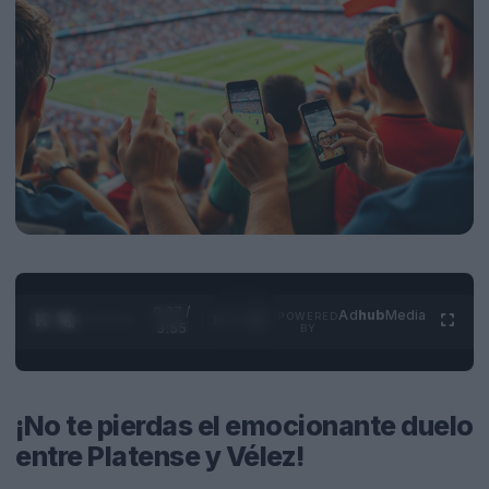
0:28 /
Ad
hub
Media
POWERED
1
/
4
3:55
BY
¡No te pierdas el emocionante duelo
entre Platense y Vélez!