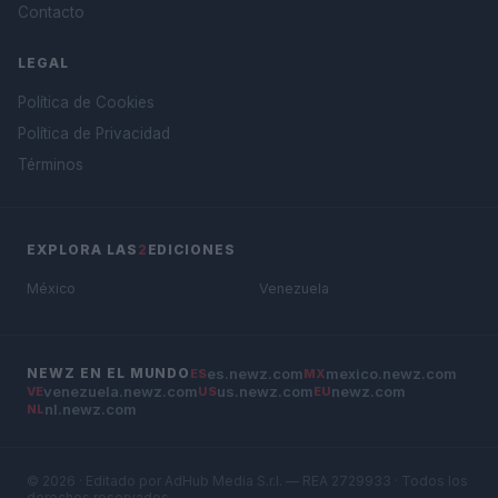
Contacto
LEGAL
Política de Cookies
Política de Privacidad
Términos
EXPLORA LAS
2
EDICIONES
México
Venezuela
es.newz.com
mexico.newz.com
NEWZ EN EL MUNDO
ES
MX
venezuela.newz.com
us.newz.com
newz.com
VE
US
EU
nl.newz.com
NL
© 2026 · Editado por AdHub Media S.r.l. — REA 2729933 · Todos los
derechos reservados