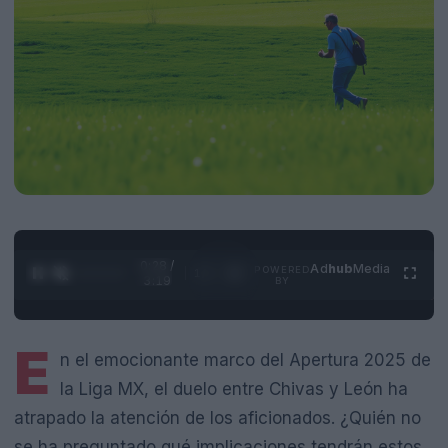
0:29 /
Ad
hub
Media
POWERED
1
/
4
3:19
BY
E
n el emocionante marco del Apertura 2025 de
la Liga MX, el duelo entre Chivas y León ha
atrapado la atención de los aficionados. ¿Quién no
se ha preguntado qué implicaciones tendrán estos