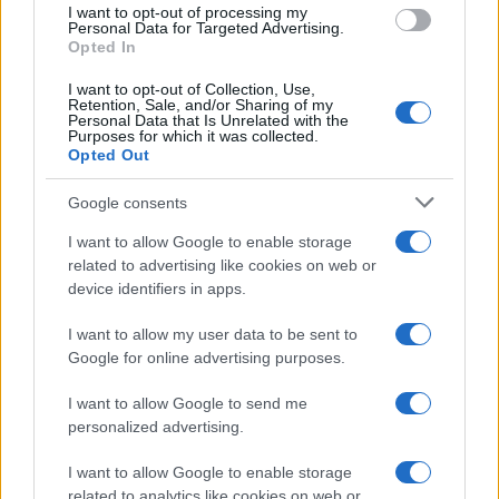
futuros partidos si logran ser más consistentes.
I want to opt-out of processing my
Personal Data for Targeted Advertising.
¿Quién no quiere ver un equipo que aprende y se
Opted In
adapta?
I want to opt-out of Collection, Use,
Retention, Sale, and/or Sharing of my
Personal Data that Is Unrelated with the
Purposes for which it was collected.
Opted Out
Google consents
A medida que avanza el torneo, es fundamental
que ambos equipos analicen su rendimiento y
I want to allow Google to enable storage
related to advertising like cookies on web or
ajusten sus estrategias. Las estadísticas de cada
device identifiers in apps.
partido pueden ofrecer una visión clara de lo que
I want to allow my user data to be sent to
funciona y lo que no, permitiendo a los
Google for online advertising purposes.
entrenadores tomar decisiones informadas. La
capacidad de adaptarse y aprender de cada juego
I want to allow Google to send me
personalized advertising.
es lo que separa a los buenos equipos de los
grandes equipos en la Liga MX.
I want to allow Google to enable storage
related to analytics like cookies on web or