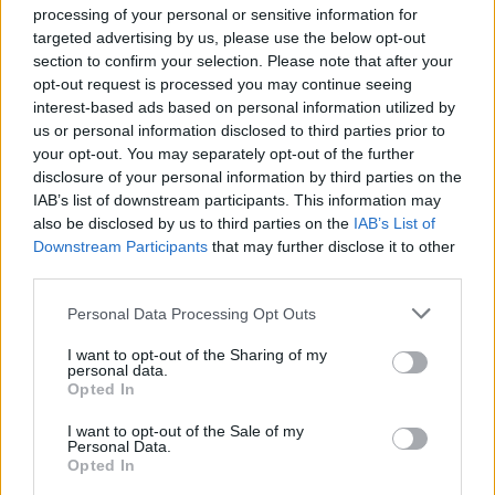
de una defensa sólida y una ofensiva eficiente es
processing of your personal or sensitive information for
esencial para aspirar al título, y esta partida ha
targeted advertising by us, please use the below opt-out
section to confirm your selection. Please note that after your
dejado claro que ambos equipos tienen áreas de
opt-out request is processed you may continue seeing
mejora.
interest-based ads based on personal information utilized by
us or personal information disclosed to third parties prior to
your opt-out. You may separately opt-out of the further
Lecciones y proyecciones para el
disclosure of your personal information by third parties on the
futuro
IAB’s list of downstream participants. This information may
also be disclosed by us to third parties on the
IAB’s List of
Downstream Participants
that may further disclose it to other
Cada partido en la Liga MX ofrece lecciones
third parties.
valiosas para los equipos y sus entrenadores. Para
Please note that this website/app uses one or more Google
Personal Data Processing Opt Outs
Chivas, la necesidad de concretar oportunidades es
services and may gather and store information including but
evidente; han fallado en maximizar su posesión del
not limited to your visit or usage behaviour. You may click to
I want to opt-out of the Sharing of my
personal data.
grant or deny consent to Google and its third-party tags to
balón, lo que ha llevado a una falta de goles. Por
Opted In
use your data for below specified purposes in below Google
otro lado, aunque León no logró un resultado
consent section.
I want to opt-out of the Sale of my
favorable en este encuentro, mostró una fuerte
Personal Data.
Opted In
capacidad ofensiva que podría beneficiarlos en