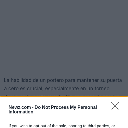
La habilidad de un portero para mantener su puerta
a cero es crucial, especialmente en un torneo
donde cada punto cuenta. Sin embargo, la presión
constante de León sugiere que Chivas deberá
Newz.com -
Do Not Process My Personal
Information
reforzar su defensa si quiere competir de manera
efectiva en las próximas jornadas. La combinación
If you wish to opt-out of the sale, sharing to third parties, or