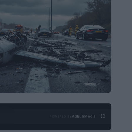
Ad
hub
Media
POWERED BY