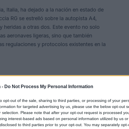
a, Italia, ha dejado a la nación en estado de
ccia RG se estrelló sobre la autopista A4,
y heridas a otras dos. Este evento no solo
las aeronaves ligeras, sino que también
as regulaciones y protocolos existentes en la
 -
Do Not Process My Personal Information
to opt-out of the sale, sharing to third parties, or processing of your per
formation for targeted advertising by us, please use the below opt-out s
r selection. Please note that after your opt-out request is processed y
eing interest-based ads based on personal information utilized by us or
disclosed to third parties prior to your opt-out. You may separately opt-