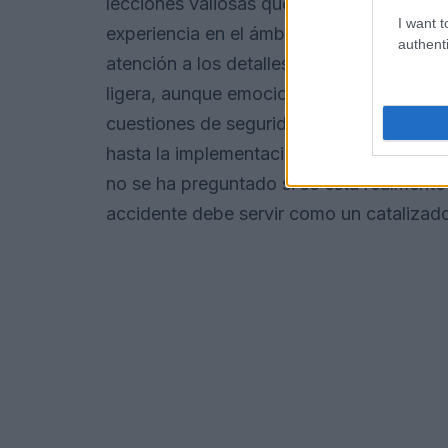
lecciones valiosas que pueden ayudar a e
I want t
experiencia en el ámbito de startups, he
authenti
atención a los detalles críticos puede lle
ligera, aunque emocionante y en expansió
cuestiones de seguridad. Esto incluye de
hasta la implementación de protocolos d
no se ha preguntado si se está realment
accidente debe servir como un catalizado