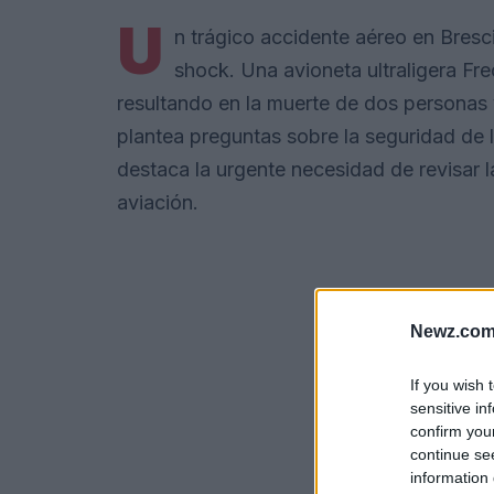
U
n trágico accidente aéreo en Bresci
shock. Una avioneta ultraligera Fre
resultando en la muerte de dos personas 
plantea preguntas sobre la seguridad de 
destaca la urgente necesidad de revisar l
aviación.
Newz.com
If you wish 
sensitive in
confirm you
continue se
information 