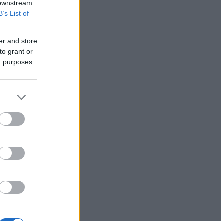
 downstream
B’s List of
er and store
to grant or
ed purposes