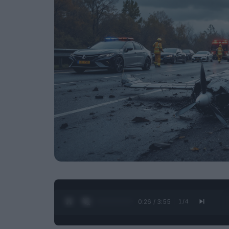
0:27 / 3:55
1
/
4