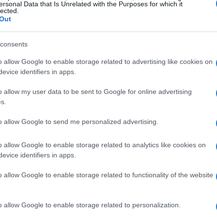
ersonal Data that Is Unrelated with the Purposes for which it
lected.
Out
s de la tragedia
consents
estigación sobre el accidente, indagando
o allow Google to enable storage related to advertising like cookies on
 Mientras tanto, expertos de la Agencia
evice identifiers in apps.
zando inspecciones para evaluar el estado de
o allow my user data to be sent to Google for online advertising
nte pone de relieve cuestiones críticas en la
s.
y la capacidad de respuesta ante emergencias
to allow Google to send me personalized advertising.
iento en la industria de la aviación civil
ves ligeras, esto debe ir acompañado de una
o allow Google to enable storage related to analytics like cookies on
n la formación de pilotos.
evice identifiers in apps.
o allow Google to enable storage related to functionality of the website
mino a seguir
ndamental entender que cada fallo trae consigo
o allow Google to enable storage related to personalization.