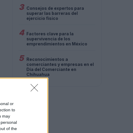
3
Consejos de expertos para
superar las barreras del
ejercicio físico
4
Factores clave para la
supervivencia de los
emprendimientos en México
5
Reconocimientos a
comerciantes y empresas en el
Día del Comerciante en
Chihuahua
sonal or
ection to
ou may
 personal
out of the