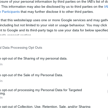
losure of your personal information by third parties on the IAB’s list of
. This information may also be disclosed by us to third parties on the
IA
Participants
that may further disclose it to other third parties.
 that this website/app uses one or more Google services and may gath
including but not limited to your visit or usage behaviour. You may click 
Italia
 to Google and its third-party tags to use your data for below specifi
ogle consent section.
, tras despegar del Aeropuerto de Londres,
ia en la autopista. ¿Te imaginas la escena?
l Data Processing Opt Outs
o Ravaglia, un abogado de 75 años con
l de la aeronave, que entró en picada y se
o opt-out of the Sharing of my personal data.
In
esultante dejó a dos personas fallecidas y a
es imágenes del momento, capturadas por
o opt-out of the Sale of my Personal Data.
stador impacto y la nube de humo que se
In
to opt-out of processing my Personal Data for Targeted
ing.
In
o opt-out of Collection, Use, Retention, Sale, and/or Sharing