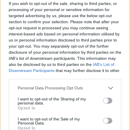
If you wish to opt-out of the sale, sharing to third parties, or
encontrar admirable: la de la autenticidad y el
processing of your personal or sensitive information for
autoconocimiento.
targeted advertising by us, please use the below opt-out
section to confirm your selection. Please note that after your
opt-out request is processed you may continue seeing
Planes futuros y la búsqueda de
interest-based ads based on personal information utilized by
us or personal information disclosed to third parties prior to
propósito
your opt-out. You may separately opt-out of the further
disclosure of your personal information by third parties on the
Wendy está enfocada en su carrera, con nuevos
IAB’s list of downstream participants. This information may
proyectos en el horizonte. La confirmación de su
also be disclosed by us to third parties on the
IAB’s List of
Downstream Participants
that may further disclose it to other
participación en la tercera temporada de un reality
third parties.
show y otras oportunidades en su agenda indican
Please note that this website/app uses one or more Google
que está lista para seguir creciendo. Aquí está la
Personal Data Processing Opt Outs
services and may gather and store information including but
clave: el éxito personal y profesional no tiene que
not limited to your visit or usage behaviour. You may click to
I want to opt-out of the Sharing of my
personal data.
ser excluyente. La maternidad y una carrera exitosa
grant or deny consent to Google and its third-party tags to
Opted In
use your data for below specified purposes in below Google
pueden coexistir si se gestionan adecuadamente.
consent section.
I want to opt-out of the Sale of my
Personal Data.
Opted In