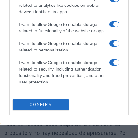
related to analytics like cookies on web or
device identifiers in apps.
I want to allow Google to enable storage
related to functionality of the website or app.
I want to allow Google to enable storage
related to personalization.
I want to allow Google to enable storage
related to security, including authentication
Lecciones para reflexionar
functionality and fraud prevention, and other
user protection.
El viaje de Wendy Guevara nos deja varias
lecciones valiosas. Primero, es fundamental seguir
CONFIRM
nuestra propia voz, sin dejarnos llevar por las
expectativas externas. Segundo, el tiempo es un
recurso valioso; cada etapa de la vida tiene su
propósito y no hay necesidad de apresurarse. Por