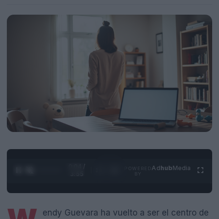
0:05 /
Ad
hub
Media
POWERED
1
/
4
3:55
BY
endy Guevara ha vuelto a ser el centro de