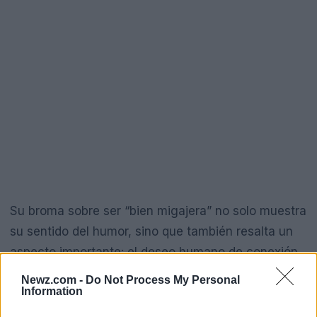
Su broma sobre ser “bien migajera” no solo muestra
su sentido del humor, sino que también resalta un
aspecto importante: el deseo humano de conexión.
No se trata solo de encontrar a alguien, sino de
Newz.com -
Do Not Process My Personal
Information
asegurarse de que esa conexión sea significativa.
Wendy está en una búsqueda que muchos pueden