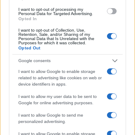
I want to opt-out of processing my
Personal Data for Targeted Advertising.
En la vida de cualquier creador de contenido, el
Opted In
crecimiento y la sostenibilidad del negocio son
I want to opt-out of Collection, Use,
Retention, Sale, and/or Sharing of my
esenciales. Wendy parece estar muy consciente de
Personal Data that Is Unrelated with the
Purposes for which it was collected.
esto, y su enfoque en nuevos proyectos no solo
Opted Out
refleja una mentalidad de crecimiento, sino también
Google consents
una preparación para lo que se viene. Quizás en
algún momento sus planes de maternidad se
I want to allow Google to enable storage
related to advertising like cookies on web or
alineen con su carrera, pero por ahora, está
device identifiers in apps.
disfrutando de la libertad que le ofrece su situación
actual.
I want to allow my user data to be sent to
Google for online advertising purposes.
I want to allow Google to send me
personalized advertising.
I want to allow Google to enable storage