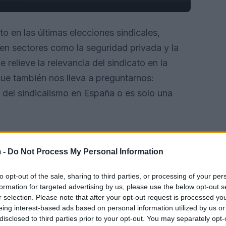
o en las últimas elecciones sindicales,
en sectores como la seguridad privada y la
relieve la relevancia del sindicato en la
que también nos lleva a preguntarnos:
del sindicalismo en España o es solo una
 -
Do Not Process My Personal Information
to opt-out of the sale, sharing to third parties, or processing of your per
formation for targeted advertising by us, please use the below opt-out s
r selection. Please note that after your opt-out request is processed y
eing interest-based ads based on personal information utilized by us or
disclosed to third parties prior to your opt-out. You may separately opt-