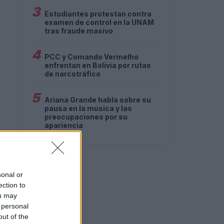
3
Estudiantes protestan contra
examen de control en la UNAM
tras fraude masivo
4
PCC y Comando Vermelho
enfrentan en Bolivia por rutas
de narcotráfico
5
Ariana Grande habla sobre su
pausa en la música y las
preocupaciones por su
apariencia
sonal or
ection to
ou may
 personal
out of the