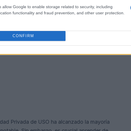
n rate
, para asegurarse de que la fuerza
o allow Google to enable storage related to security, including
cation functionality and fraud prevention, and other user protection.
CONFIRM
idad Privada de USO ha alcanzado la mayoría
 notable. Sin embargo, es crucial aprender de