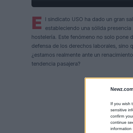
E
l sindicato USO ha dado un gran salt
estableciendo una sólida presencia 
hostelería. Este fenómeno no solo pone de 
defensa de los derechos laborales, sino 
¿estamos realmente ante un renacimiento 
tendencia pasajera?
Newz.com
If you wish 
sensitive in
confirm you
continue se
information 