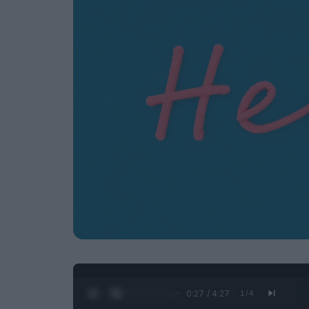
0:28 / 4:27
1
/
4