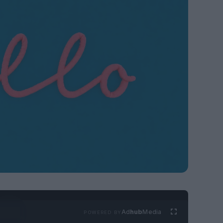
Ad
hub
Media
POWERED BY