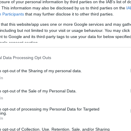
losure of your personal information by third parties on the IAB’s list of
. This information may also be disclosed by us to third parties on the
IA
Participants
that may further disclose it to other third parties.
 that this website/app uses one or more Google services and may gath
including but not limited to your visit or usage behaviour. You may click 
 to Google and its third-party tags to use your data for below specifi
meros
ogle consent section.
que elocuentes. En El Coronil, el sindicato
l Data Processing Opt Outs
ra vez en dos grandes empresas de
o opt-out of the Sharing of my personal data.
ctoria. En Euskadi, LSB-USO ha logrado
In
ida y ha renovado su delegado en Imperial.
l fruto de una estrategia bien definida y de
o opt-out of the Sale of my Personal Data.
t fit
del sindicato, que ha sabido adaptarse a
In
to opt-out of processing my Personal Data for Targeted
ing.
In
o opt-out of Collection, Use, Retention, Sale, and/or Sharing