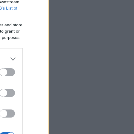
 downstream
B’s List of
er and store
to grant or
ed purposes