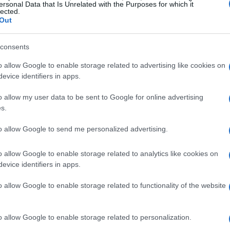
ersonal Data that Is Unrelated with the Purposes for which it
lected.
Out
nzándose, demostrando que este crecimiento
ón de Servicios de LSB-USO-Euskadi ha
consents
na tendencia positiva en la representación de
o allow Google to enable storage related to advertising like cookies on
ría y más allá. Pero, antes de dejarse llevar
evice identifiers in apps.
 ¿qué implicaciones tienen realmente estos
o allow my user data to be sent to Google for online advertising
azo del sindicato?
s.
to allow Google to send me personalized advertising.
racasos
o allow Google to enable storage related to analytics like cookies on
nos muestra que, aunque hay victorias, el
evice identifiers in apps.
ado libre de obstáculos. En FCC Limpieza
o allow Google to enable storage related to functionality of the website
ón en las elecciones sindicales, pero esto no
fíos. He visto demasiadas startups y
o allow Google to enable storage related to personalization.
encia tras un éxito inicial. La clave está en