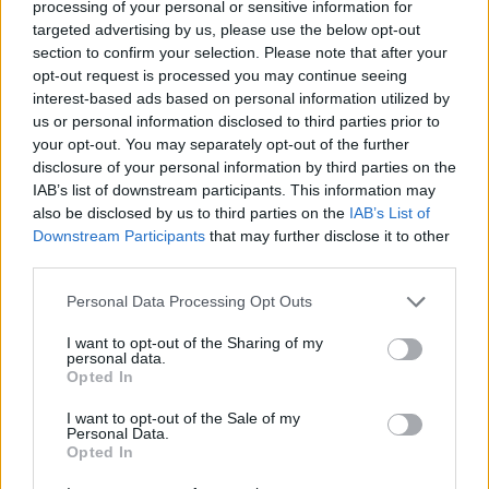
processing of your personal or sensitive information for
de sus miembros. Liam Payne, en particular,
targeted advertising by us, please use the below opt-out
enfrentó retos importantes relacionados con la
section to confirm your selection. Please note that after your
opt-out request is processed you may continue seeing
fama, como adicciones y ansiedad, aspectos que
interest-based ads based on personal information utilized by
ha compartido en diversas entrevistas. Esta
us or personal information disclosed to third parties prior to
vulnerabilidad nos recuerda que detrás del éxito a
your opt-out. You may separately opt-out of the further
disclosure of your personal information by third parties on the
menudo hay luchas personales que no son visibles.
IAB’s list of downstream participants. This information may
¿No es fascinante cómo la música puede ser tanto
also be disclosed by us to third parties on the
IAB’s List of
Downstream Participants
that may further disclose it to other
un refugio como un campo de batalla?
third parties.
Please note that this website/app uses one or more Google
Personal Data Processing Opt Outs
services and may gather and store information including but
not limited to your visit or usage behaviour. You may click to
I want to opt-out of the Sharing of my
personal data.
grant or deny consent to Google and its third-party tags to
Opted In
El impacto de la pérdida de Liam
use your data for below specified purposes in below Google
Payne
consent section.
I want to opt-out of the Sale of my
Personal Data.
Opted In
La muerte de Liam Payne en octubre de 2024 fue