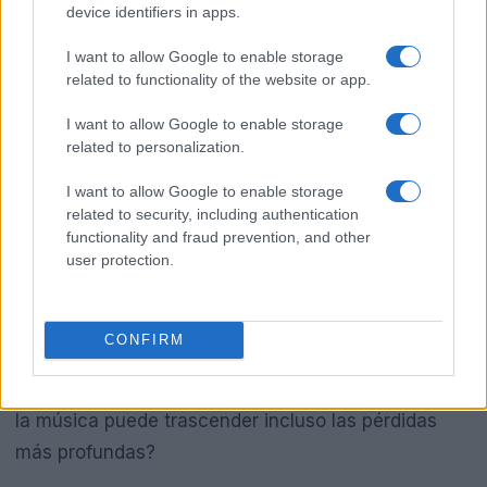
device identifiers in apps.
I want to allow Google to enable storage
related to functionality of the website or app.
I want to allow Google to enable storage
related to personalization.
I want to allow Google to enable storage
Este 15 aniversario no se celebra con nuevos
related to security, including authentication
lanzamientos ni expectativas de reunión, sino que
functionality and fraud prevention, and other
user protection.
se vive con tristeza y reflexión sobre un legado que
perdura. La ausencia de Liam ha cambiado el rumbo
de lo que alguna vez fue una de las bandas más
CONFIRM
queridas del mundo, pero su música sigue viva en
el corazón de muchos. ¿No es impresionante cómo
la música puede trascender incluso las pérdidas
más profundas?