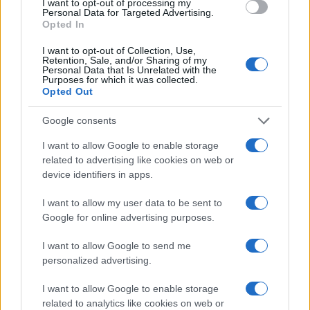
I want to opt-out of processing my
un momento devastador, no solo para sus
Personal Data for Targeted Advertising.
compañeros de banda, sino también para millones
Opted In
de fans alrededor del mundo. La noticia
I want to opt-out of Collection, Use,
Retention, Sale, and/or Sharing of my
conmocionó a la comunidad Directioner, que se
Personal Data that Is Unrelated with the
Purposes for which it was collected.
unió para rendir homenaje a un artista que había
Opted Out
sido parte de sus vidas durante más de una
Google consents
década. La respuesta emocional fue palpable, con
tributos que surgieron en distintos países,
I want to allow Google to enable storage
related to advertising like cookies on web or
reflejando el profundo vínculo que la banda había
device identifiers in apps.
creado con sus seguidores.
I want to allow my user data to be sent to
Google for online advertising purposes.
I want to allow Google to send me
personalized advertising.
I want to allow Google to enable storage
related to analytics like cookies on web or