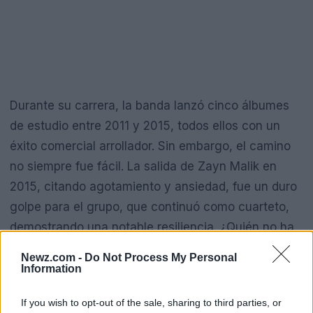
Durante su carrera, la banda lanzó cinco álbumes
de estudio entre 2011 y 2015, todos ellos con un
éxito comercial arrollador. Sin embargo, el camino
no siempre fue fácil. La salida de Zayn Malik en
2015, citando agotamiento y ansiedad, fue un duro
golpe para el grupo, que continuó como cuarteto,
demostrando una notable resiliencia. ¿Quién no ha
enfrentado desafíos en su camino hacia el éxito?
Newz.com -
Do Not Process My Personal
Information
La trayectoria de One Direction también estuvo
marcada por el crecimiento personal de cada uno
If you wish to opt-out of the sale, sharing to third parties, or