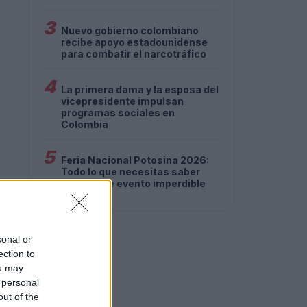
3
Nuevo gobierno colombiano
recibe apoyo estadounidense
para combatir el narcotráfico
4
La primera dama y la esposa del
vicepresidente impulsan
programas sociales en
Colombia
5
Feria Nacional Potosina 2026:
Todo lo que necesitas saber
sobre este evento imperdible
sonal or
ection to
ou may
 personal
out of the