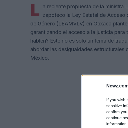
L
a reciente propuesta de la ministra 
zapoteco la Ley Estatal de Acceso d
de Género (LEAMVLV) en Oaxaca plantea 
garantizando el acceso a la justicia par
hablen? Este no es solo un tema de trad
abordar las desigualdades estructurales
México.
Newz.com
If you wish 
sensitive in
confirm you
continue se
information 