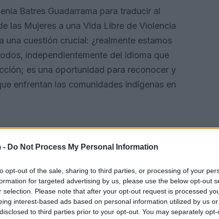
Lenia Batres Guadarrama para traducir al
e las Mujeres a una Vida Libre de Violencia
una cuestión crucial: ¿realmente estamos
a todos, independientemente del idioma que
ucción; es una oportunidad para reconocer y
 que enfrentan las comunidades indígenas en
 -
Do Not Process My Personal Information
to opt-out of the sale, sharing to third parties, or processing of your per
formation for targeted advertising by us, please use the below opt-out s
r selection. Please note that after your opt-out request is processed y
eing interest-based ads based on personal information utilized by us or
disclosed to third parties prior to your opt-out. You may separately opt-