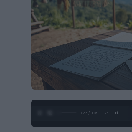
0:28 / 3:09
1
/
4