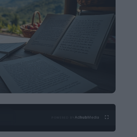
Ad
hub
Media
POWERED BY