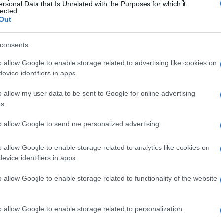
ersonal Data that Is Unrelated with the Purposes for which it
exige que los estados promuevan la igualdad y
lected.
Out
za la responsabilidad de México para
 para todos sus ciudadanos. Sin embargo, a
consents
 quedan en la superficie. Este caso es un
o allow Google to enable storage related to advertising like cookies on
ensión y comunicación puede perpetuar la
evice identifiers in apps.
o allow my user data to be sent to Google for online advertising
s.
mbiar el panorama
to allow Google to send me personalized advertising.
rema Corte de Justicia podría sentar un
o allow Google to enable storage related to analytics like cookies on
opuesta con al menos cuatro votos a favor. No
evice identifiers in apps.
ecas, sino que también podría abrir la puerta
jan la traducción de leyes fundamentales a
o allow Google to enable storage related to functionality of the website
acceso a la justicia desde una perspectiva
o allow Google to enable storage related to personalization.