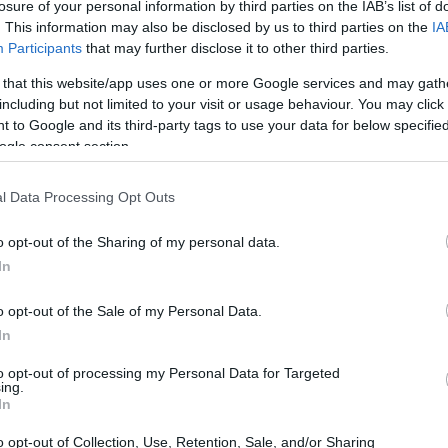
losure of your personal information by third parties on the IAB’s list of
. This information may also be disclosed by us to third parties on the
IA
Participants
that may further disclose it to other third parties.
 that this website/app uses one or more Google services and may gath
including but not limited to your visit or usage behaviour. You may click 
ntexto de la violencia de género
 to Google and its third-party tags to use your data for below specifi
ogle consent section.
mas más severas de discriminación que
l Data Processing Opt Outs
cuando estas no pueden acceder a la
La propuesta de la ministra surge de un caso
o opt-out of the Sharing of my personal data.
rales, una mujer zapoteca, denunció la falta
In
enas. Esto compromete su derecho a vivir sin
o opt-out of the Sale of my Personal Data.
itución mexicana.
In
to opt-out of processing my Personal Data for Targeted
ing.
In
o opt-out of Collection, Use, Retention, Sale, and/or Sharing