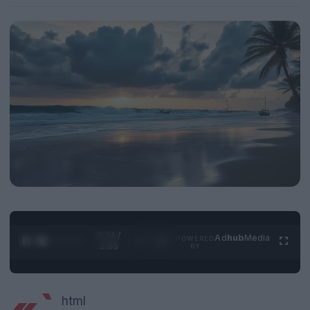
0:25 /
Ad
hub
Media
POWERED
1
/
4
3:55
BY
html