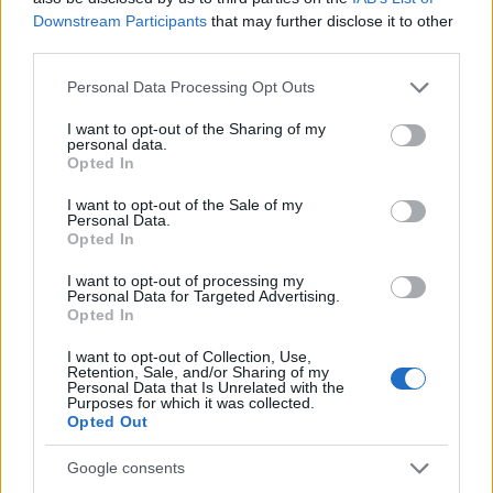
Downstream Participants
that may further disclose it to other
third parties.
Quienes han vivido experiencias
Please note that this website/app uses one or more Google
similares saben que la preparación
Personal Data Processing Opt Outs
services and may gather and store information including but
no solo implica seguir las
not limited to your visit or usage behaviour. You may click to
I want to opt-out of the Sharing of my
personal data.
recomendaciones de las
grant or deny consent to Google and its third-party tags to
Opted In
use your data for below specified purposes in below Google
autoridades, sino también entender
consent section.
I want to opt-out of the Sale of my
los riesgos específicos de cada
Personal Data.
región. Las comunidades deben
Opted In
unirse para establecer protocolos
I want to opt-out of processing my
Personal Data for Targeted Advertising.
de evacuación y contar con
Opted In
recursos disponibles para enfrentar
I want to opt-out of Collection, Use,
emergencias. ¿Estamos listos para
Retention, Sale, and/or Sharing of my
Personal Data that Is Unrelated with the
actuar juntos en caso de
Purposes for which it was collected.
Opted Out
necesidad?<\/p>
Google consents