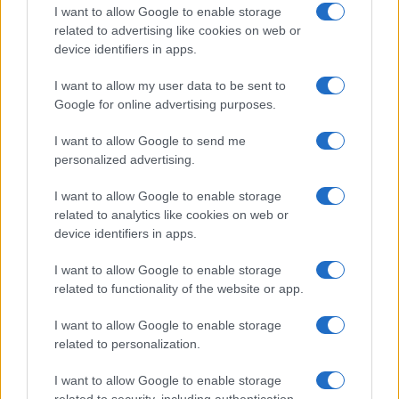
Recomendaciones prácticas ante la
I want to allow Google to enable storage
tormenta Ivo<\/h2>
related to advertising like cookies on web or
device identifiers in apps.
Con la llegada inminente de la
I want to allow my user data to be sent to
tormenta Ivo, es fundamental que
Google for online advertising purposes.
las comunidades sigan ciertas
I want to allow Google to send me
recomendaciones prácticas.
personalized advertising.
Primero, asegúrate de tener un plan
I want to allow Google to enable storage
de evacuación claro que todos los
related to analytics like cookies on web or
miembros de tu familia conozcan.
device identifiers in apps.
Esto incluye identificar rutas
I want to allow Google to enable storage
seguras y lugares de refugio.
related to functionality of the website or app.
Segundo, abastece tu hogar con
alimentos no perecederos, agua
I want to allow Google to enable storage
related to personalization.
potable y suministros médicos
básicos.<\/p>
I want to allow Google to enable storage
related to security, including authentication