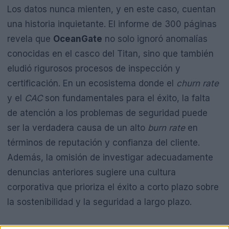
Los datos nunca mienten, y en este caso, cuentan
una historia inquietante. El informe de 300 páginas
revela que
OceanGate
no solo ignoró anomalías
conocidas en el casco del Titan, sino que también
eludió rigurosos procesos de inspección y
certificación. En un ecosistema donde el
churn rate
y el
CAC
son fundamentales para el éxito, la falta
de atención a los problemas de seguridad puede
ser la verdadera causa de un alto
burn rate
en
términos de reputación y confianza del cliente.
Además, la omisión de investigar adecuadamente
denuncias anteriores sugiere una cultura
corporativa que prioriza el éxito a corto plazo sobre
la sostenibilidad y la seguridad a largo plazo.