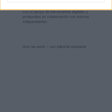
AUTOR
Los contenidos son curados por la redacción
con el apoyo de herramientas digitales y
producidos en colaboración con autores
independientes.
How we work — our editorial standards