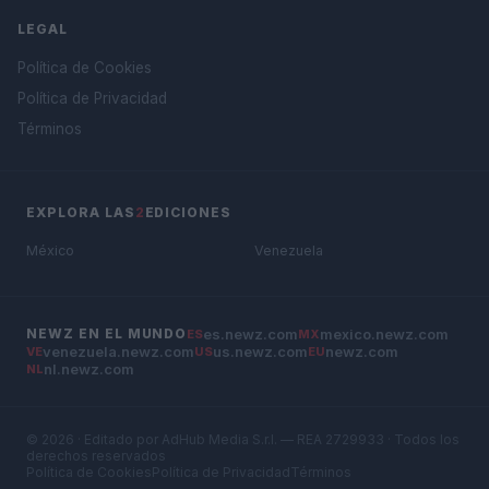
LEGAL
Política de Cookies
Política de Privacidad
Términos
EXPLORA LAS
2
EDICIONES
México
Venezuela
es.newz.com
mexico.newz.com
NEWZ EN EL MUNDO
ES
MX
venezuela.newz.com
us.newz.com
newz.com
VE
US
EU
nl.newz.com
NL
© 2026 · Editado por AdHub Media S.r.l. — REA 2729933 · Todos los
derechos reservados
Política de Cookies
Política de Privacidad
Términos