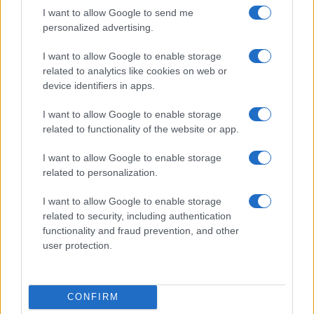
desde el principio de la fase de diseño. 2. Fomentar
I want to allow Google to send me
una cultura organizacional que valore la
personalized advertising.
transparencia y la comunicación abierta sobre
I want to allow Google to enable storage
riesgos. 3. No subestimar la importancia de los
related to analytics like cookies on web or
procesos de certificación y regulación; son
device identifiers in apps.
herramientas para garantizar la sostenibilidad del
I want to allow Google to enable storage
negocio. 4. Priorizar el análisis de datos críticos y
related to functionality of the website or app.
anotar anomalías, en lugar de ignorarlas por el
I want to allow Google to enable storage
deseo de avanzar rápidamente. 5. Reconocer que la
related to personalization.
innovación exitosa no se mide solo por la ambición,
I want to allow Google to enable storage
sino también por la capacidad de aprender y
related to security, including authentication
adaptarse a las realidades del mercado y la
functionality and fraud prevention, and other
user protection.
seguridad.
CONFIRM
Newz Editorial Staff