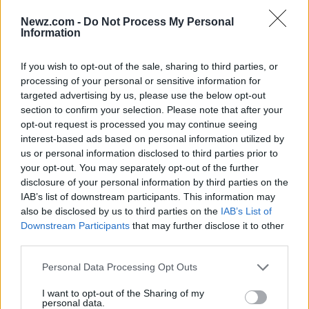
Lecciones para fundadores y
Newz.com -
Do Not Process My Personal
gerentes de producto
Information
La tragedia del Titan nos deja lecciones valiosas.
If you wish to opt-out of the sale, sharing to third parties, or
Primero, la cultura de seguridad debe ser una
processing of your personal or sensitive information for
targeted advertising by us, please use the below opt-out
prioridad desde el inicio de cualquier proyecto. Los
section to confirm your selection. Please note that after your
fundadores deben establecer un marco que
opt-out request is processed you may continue seeing
fomente la transparencia y la responsabilidad.
interest-based ads based on personal information utilized by
us or personal information disclosed to third parties prior to
Segundo, adaptarse a la normativa no debería
your opt-out. You may separately opt-out of the further
verse como un obstáculo, sino como una guía que
disclosure of your personal information by third parties on the
protege tanto a los innovadores como a los
IAB’s list of downstream participants. This information may
also be disclosed by us to third parties on the
IAB’s List of
usuarios. Por último, es crucial prestar atención a
Downstream Participants
that may further disclose it to other
las advertencias de los expertos y actuar en
third parties.
consecuencia. Ignorar datos críticos de monitoreo
Please note that this website/app uses one or more Google
Personal Data Processing Opt Outs
en tiempo real, como hizo OceanGate, es un claro
services and may gather and store information including but
not limited to your visit or usage behaviour. You may click to
I want to opt-out of the Sharing of my
recordatorio de que cada señal de alerta debe ser
personal data.
grant or deny consent to Google and its third-party tags to