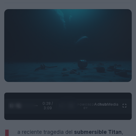
0:28 /
Ad
hub
Media
POWERED
1
/
4
3:09
BY
a reciente tragedia del
submersible Titan
,