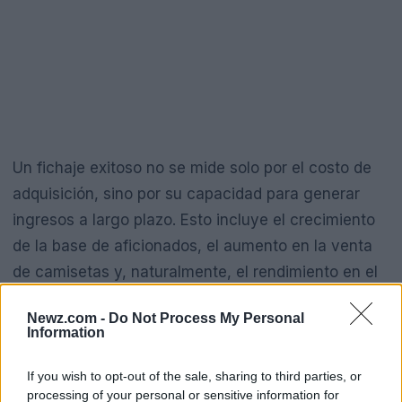
Un fichaje exitoso no se mide solo por el costo de
adquisición, sino por su capacidad para generar
ingresos a largo plazo. Esto incluye el crecimiento
de la base de aficionados, el aumento en la venta
de camisetas y, naturalmente, el rendimiento en el
campo, que puede traducirse en más victorias y,
Newz.com -
Do Not Process My Personal
por ende, mayores ingresos por derechos de
Information
televisión y patrocinios.
If you wish to opt-out of the sale, sharing to third parties, or
processing of your personal or sensitive information for