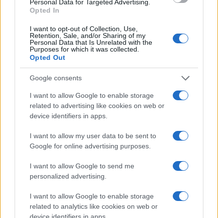
Personal Data for Targeted Advertising.
Opted In
I want to opt-out of Collection, Use,
La clave para los fundadores y product managers
Retention, Sale, and/or Sharing of my
Personal Data that Is Unrelated with the
es aprender de estos casos. La sostenibilidad del
Purposes for which it was collected.
Opted Out
negocio debe ser prioritaria. En lugar de buscar el
impulso momentáneo que puede ofrecer un fichaje
Google consents
mediático, es vital centrarse en el product-market
I want to allow Google to enable storage
fit y en cómo cada nuevo jugador se alinea con la
related to advertising like cookies on web or
estrategia a largo plazo del club.
device identifiers in apps.
I want to allow my user data to be sent to
Google for online advertising purposes.
I want to allow Google to send me
personalized advertising.
I want to allow Google to enable storage
related to analytics like cookies on web or
device identifiers in apps.