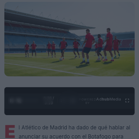
0:26 /
Ad
hub
Media
POWERED
1
/
4
3:19
BY
E
l Atlético de Madrid ha dado de qué hablar al
anunciar su acuerdo con el Botafogo para