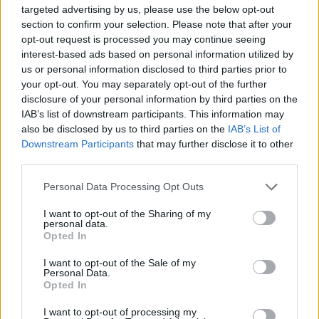
Lecciones de la trayectoria de
targeted advertising by us, please use the below opt-out
Almada y el camino hacia el éxito
section to confirm your selection. Please note that after your
opt-out request is processed you may continue seeing
La carrera de Almada ha estado marcada por
interest-based ads based on personal information utilized by
us or personal information disclosed to third parties prior to
altibajos. Desde su debut profesional en Vélez
your opt-out. You may separately opt-out of the further
Sarsfield hasta su paso por Atlanta y Botafogo, ha
disclosure of your personal information by third parties on the
IAB’s list of downstream participants. This information may
demostrado ser un jugador con potencial, aunque
also be disclosed by us to third parties on the
IAB’s List of
también ha enfrentado desafíos. Su tiempo en Lyon,
Downstream Participants
that may further disclose it to other
donde anotó solo dos goles en 20 partidos, plantea
third parties.
dudas sobre su capacidad para adaptarse a
Please note that this website/app uses one or more Google
Personal Data Processing Opt Outs
diferentes ligas y estilos de juego. Esto nos
services and may gather and store information including but
not limited to your visit or usage behaviour. You may click to
I want to opt-out of the Sharing of my
recuerda que no todos los jugadores se adaptan
personal data.
grant or deny consent to Google and its third-party tags to
Opted In
rápidamente a un nuevo entorno, algo que los
use your data for below specified purposes in below Google
consent section.
clubes deben tener en cuenta antes de hacer
I want to opt-out of the Sale of my
Personal Data.
inversiones significativas.
Opted In
I want to opt-out of processing my