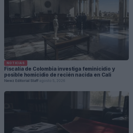
NOTICIAS
Fiscalía de Colombia investiga feminicidio y
posible homicidio de recién nacida en Cali
Newz Editorial Staff
·
agosto 5, 2026