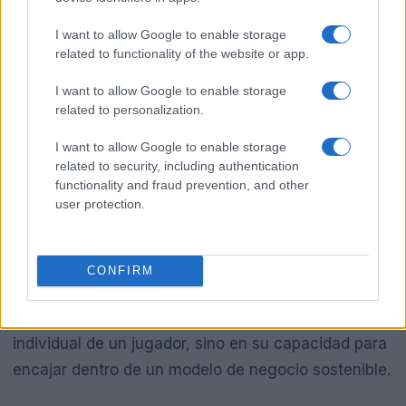
I want to allow Google to enable storage
related to functionality of the website or app.
I want to allow Google to enable storage
related to personalization.
Conclusiones y pasos a seguir
I want to allow Google to enable storage
related to security, including authentication
El fichaje de Thiago Almada por el Atlético de
functionality and fraud prevention, and other
user protection.
Madrid es, sin duda, un movimiento intrigante, pero
también nos ofrece una oportunidad para
reflexionar sobre los riesgos y recompensas que
CONFIRM
conlleva. Los clubes deben ser más estratégicos en
sus decisiones, basándose no solo en el talento
individual de un jugador, sino en su capacidad para
encajar dentro de un modelo de negocio sostenible.