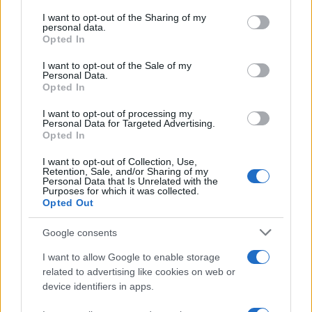
services and may gather and store information including but
organizaciones humanitarias reiteran las medidas
not limited to your visit or usage behaviour. You may click to
I want to opt-out of the Sharing of my
personal data.
grant or deny consent to Google and its third-party tags to
básicas para afrontar sismos. Antes de un temblor,
Opted In
use your data for below specified purposes in below Google
se aconseja diseñar una ruta de evacuación,
consent section.
I want to opt-out of the Sale of my
Personal Data.
identificar
sitios seguros
y preparar un
kit de
Opted In
emergencia
con agua, linterna, radio y
I want to opt-out of processing my
documentos esenciales. Durante un temblor, proteja
Personal Data for Targeted Advertising.
Opted In
la cabeza y el tronco debajo de un mueble
resistente o junto a una columna, y evite
I want to opt-out of Collection, Use,
Retention, Sale, and/or Sharing of my
permanecer cerca de ventanas.
Personal Data that Is Unrelated with the
Purposes for which it was collected.
Opted Out
Google consents
I want to allow Google to enable storage
related to advertising like cookies on web or
device identifiers in apps.