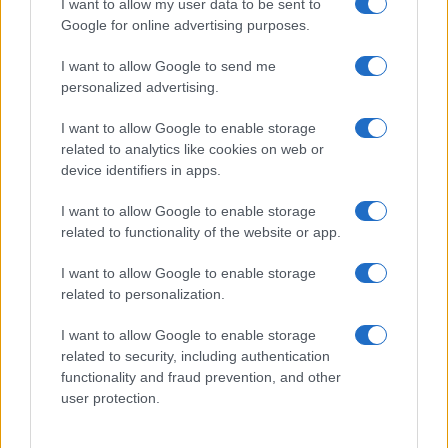
I want to allow my user data to be sent to
Google for online advertising purposes.
I want to allow Google to send me
personalized advertising.
I want to allow Google to enable storage
related to analytics like cookies on web or
device identifiers in apps.
Consejos tras el movimiento
I want to allow Google to enable storage
Después del temblor, actúe con cautela: revise
related to functionality of the website or app.
visualmente daños estructurales antes de
reingresar a edificios, corte suministros como gas
I want to allow Google to enable storage
related to personalization.
si detecta fugas y no utilice ascensores.
Manténgase informado a través de canales
I want to allow Google to enable storage
related to security, including authentication
oficiales y servicios de emergencia.
functionality and fraud prevention, and other
user protection.
Cómo activar la alerta sísmica de Google