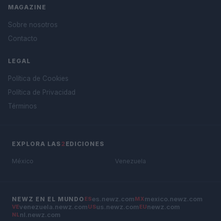
MAGAZINE
Sobre nosotros
Contacto
LEGAL
Política de Cookies
Política de Privacidad
Términos
EXPLORA LAS
2
EDICIONES
México
Venezuela
es.newz.com
mexico.newz.com
NEWZ EN EL MUNDO
ES
MX
venezuela.newz.com
us.newz.com
newz.com
VE
US
EU
nl.newz.com
NL