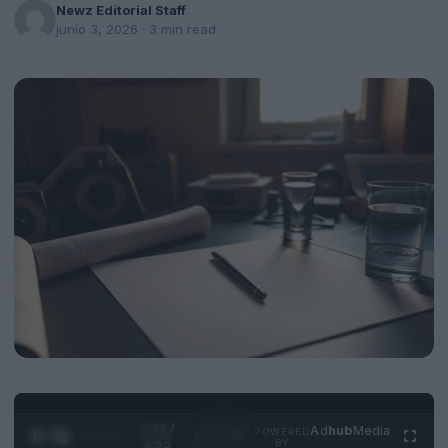
Newz Editorial Staff
junio 3, 2026
· 3 min read
0:27 /
Ad
hub
Media
POWERED
1
/
4
3:55
BY