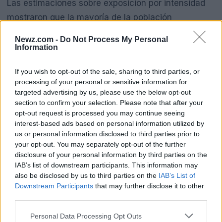
Las estimaciones sobre exposición por intensidad
mostraron que la mayoría de la población
experimentó niveles I a III (no perceptible o débil),
Newz.com -
Do Not Process My Personal
mientras que alrededor de 2,1 millones de personas
Information
quedaron en zonas con intensidad IV (ligera). Los
If you wish to opt-out of the sale, sharing to third parties, or
modelos de aceleración del suelo y mapas de
processing of your personal or sensitive information for
temblor asociados permiten a las autoridades
targeted advertising by us, please use the below opt-out
priorizar verificaciones en zonas con
section to confirm your selection. Please note that after your
opt-out request is processed you may continue seeing
construcciones vulnerables.
interest-based ads based on personal information utilized by
us or personal information disclosed to third parties prior to
your opt-out. You may separately opt-out of the further
disclosure of your personal information by third parties on the
IAB’s list of downstream participants. This information may
also be disclosed by us to third parties on the
IAB’s List of
Recomendaciones y sistemas de
Downstream Participants
that may further disclose it to other
alerta
third parties.
Please note that this website/app uses one or more Google
Personal Data Processing Opt Outs
Las instituciones de protección civil y