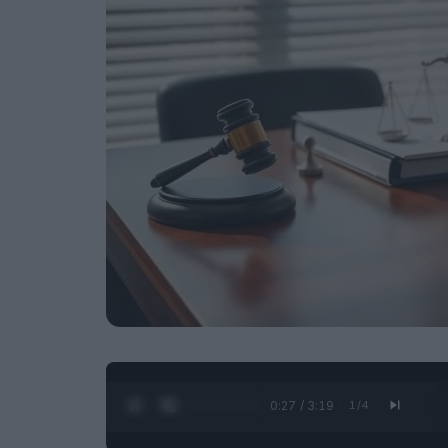
0:28 / 3:19
1
/
4