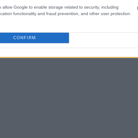
o allow Google to enable storage related to security, including
ende señalar fallas de procedimiento o
cation functionality and fraud prevention, and other user protection.
nerar un costo político mayor al esperado.
CONFIRM