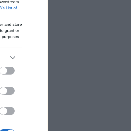
 downstream
B’s List of
er and store
to grant or
ed purposes