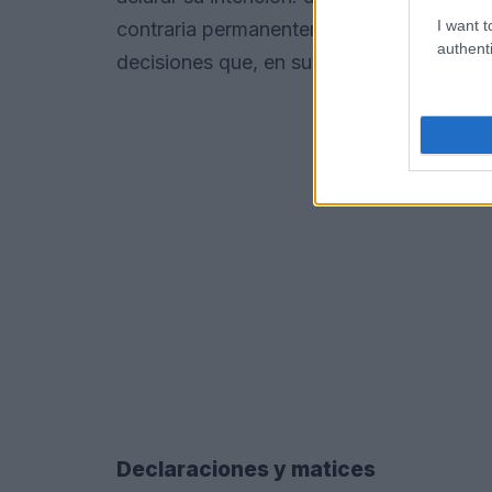
I want t
contraria permanentemente, sino que pret
authenti
decisiones que, en su opinión, podrían ge
Declaraciones y matices