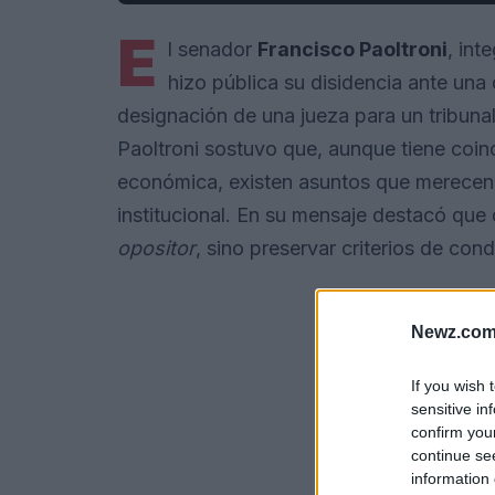
E
l senador
Francisco Paoltroni
, int
hizo pública su disidencia ante una 
designación de una jueza para un tribunal
Paoltroni sostuvo que, aunque tiene coin
económica, existen asuntos que merecen 
institucional. En su mensaje destacó que 
opositor
, sino preservar criterios de con
Newz.com
If you wish 
sensitive in
confirm you
continue se
information 