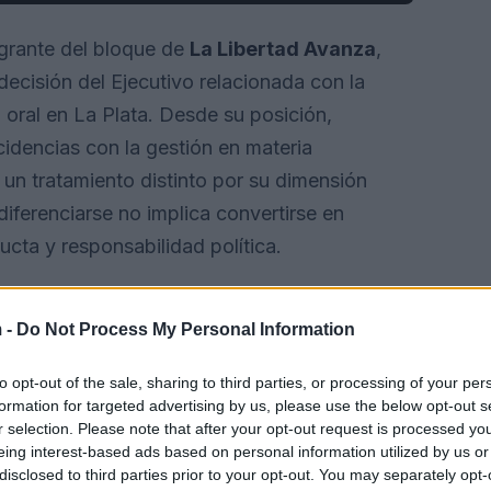
egrante del bloque de
La Libertad Avanza
,
decisión del Ejecutivo relacionada con la
 oral en La Plata. Desde su posición,
cidencias con la gestión en materia
un tratamiento distinto por su dimensión
diferenciarse no implica convertirse en
ducta y responsabilidad política.
 -
Do Not Process My Personal Information
to opt-out of the sale, sharing to third parties, or processing of your per
formation for targeted advertising by us, please use the below opt-out s
r selection. Please note that after your opt-out request is processed y
eing interest-based ads based on personal information utilized by us or
disclosed to third parties prior to your opt-out. You may separately opt-