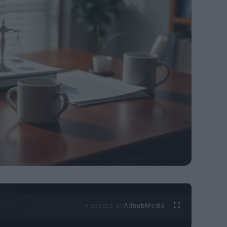
Ad
hub
Media
POWERED BY