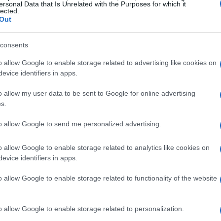
ersonal Data that Is Unrelated with the Purposes for which it
lected.
no se limitó a un gesto político: Paoltroni
Out
 Citó casos anteriores donde ya había
consents
magistrados cuyas situaciones no culminaron
ue su postura responde a principios. Según
o allow Google to enable storage related to advertising like cookies on
evice identifiers in apps.
a del gobierno, pero considera que algunos
cautela para no comprometer la imagen del
o allow my user data to be sent to Google for online advertising
s.
tener reglas claras en la designación de
oceso.
to allow Google to send me personalized advertising.
o allow Google to enable storage related to analytics like cookies on
ternas
evice identifiers in apps.
 por distintos actores como un gesto de
o allow Google to enable storage related to functionality of the website
 Su apoyo explícito a
Patricia Bullrich
en este
l espacio político. A la vez, el senador buscó
o allow Google to enable storage related to personalization.
terminados temas no lo sitúa en la vereda