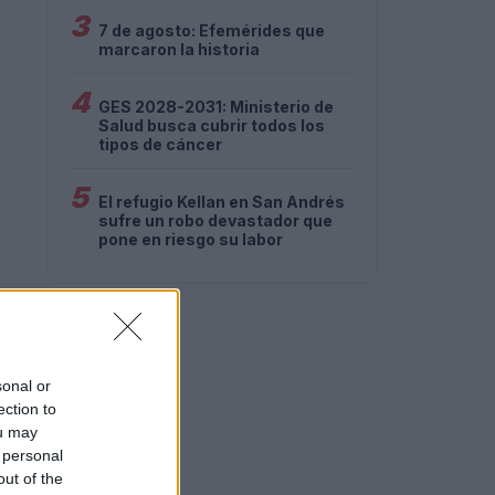
3
7 de agosto: Efemérides que
marcaron la historia
4
GES 2028-2031: Ministerio de
Salud busca cubrir todos los
tipos de cáncer
5
El refugio Kellan en San Andrés
sufre un robo devastador que
pone en riesgo su labor
sonal or
ection to
ou may
 personal
out of the