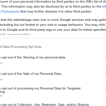
losure of your personal information by third parties on the IAB’s list of
. This information may also be disclosed by us to third parties on the
IA
Participants
that may further disclose it to other third parties.
 that this website/app uses one or more Google services and may gath
including but not limited to your visit or usage behaviour. You may click 
 to Google and its third-party tags to use your data for below specifi
ñaló que la postulación de
María Verónica
ogle consent section.
na decisión impulsada por el presidente— a
l Data Processing Opt Outs
ulos familiares con un periodista. Paoltroni
go no busca confrontar por confrontar, sino
o opt-out of the Sharing of my personal data.
eran
desgaste institucional
innecesario y
In
signaciones.
o opt-out of the Sale of my Personal Data.
In
to opt-out of processing my Personal Data for Targeted
ing.
In
o opt-out of Collection, Use, Retention, Sale, and/or Sharing