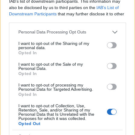
IAB’s list of downstream participants. This information may
de ganar y gastar, olvidando la importancia del
also be disclosed by us to third parties on the
IAB’s List of
Downstream Participants
that may further disclose it to other
entrenamiento y la disciplina. La historia de Olivares
third parties.
es un claro ejemplo de cómo el talento puede ser
Please note that this website/app uses one or more Google
Personal Data Processing Opt Outs
eclipsado por decisiones personales.
services and may gather and store information including but
not limited to your visit or usage behaviour. You may click to
I want to opt-out of the Sharing of my
personal data.
grant or deny consent to Google and its third-party tags to
Opted In
use your data for below specified purposes in below Google
consent section.
I want to opt-out of the Sale of my
Personal Data.
Opted In
I want to opt-out of processing my
Personal Data for Targeted Advertising.
Opted In
I want to opt-out of Collection, Use,
Retention, Sale, and/or Sharing of my
Personal Data that Is Unrelated with the
Purposes for which it was collected.
Opted Out