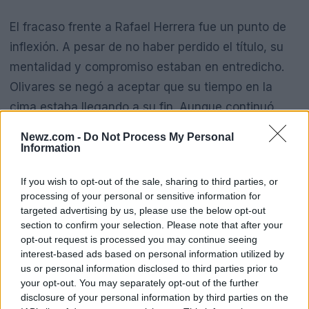
El fracaso frente a Rafael Herrera fue un punto de
inflexión. A pesar de no haber perdido el título, su
mentalidad y compromiso estaban en entredicho.
Olivares se negó a aceptar que su tiempo en la
cima estaba llegando a su fin. Aunque continuó
luchando y ganando títulos, la sombra de su estilo
Newz.com -
Do Not Process My Personal
de vida comenzó a afectar su desempeño en el
Information
ring. ¿Te suena familiar esta lucha entre éxito y
If you wish to opt-out of the sale, sharing to third parties, or
autodestrucción?
processing of your personal or sensitive information for
targeted advertising by us, please use the below opt-out
section to confirm your selection. Please note that after your
opt-out request is processed you may continue seeing
interest-based ads based on personal information utilized by
La historia de Olivares es un recordatorio de que el
us or personal information disclosed to third parties prior to
your opt-out. You may separately opt-out of the further
éxito puede llevar a la complacencia. Muchos
disclosure of your personal information by third parties on the
boxeadores se encuentran atrapados en una rutina