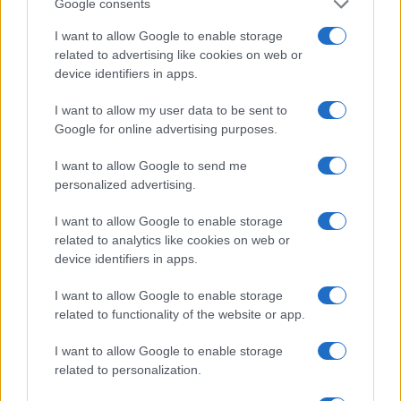
Google consents
Lecciones de un campeón
I want to allow Google to enable storage
related to advertising like cookies on web or
Al mirar hacia atrás en la carrera de Rubén
device identifiers in apps.
Olivares, es esencial identificar las lecciones que
I want to allow my user data to be sent to
se pueden aplicar a cualquier ámbito, no solo al
Google for online advertising purposes.
boxeo. La primera es la importancia de la disciplina.
I want to allow Google to send me
La habilidad y el talento pueden abrir puertas, pero
personalized advertising.
la dedicación y el esfuerzo constante son lo que
I want to allow Google to enable storage
mantienen a una persona en la cima. Olivares, a
related to analytics like cookies on web or
pesar de su talento natural, no supo mantener esa
device identifiers in apps.
disciplina a lo largo del tiempo.
I want to allow Google to enable storage
related to functionality of the website or app.
Otra lección es la gestión de la fama y el éxito.
Aprender a manejar la presión y las distracciones
I want to allow Google to enable storage
related to personalization.
que vienen con el éxito es crucial. Muchos atletas