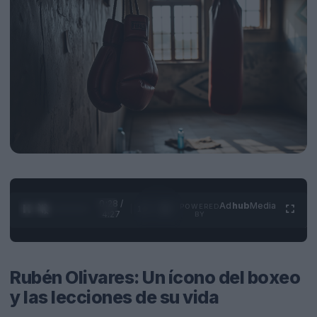
0:28 /
Ad
hub
Media
POWERED
1
/
4
4:27
BY
Rubén Olivares: Un ícono del boxeo
y las lecciones de su vida