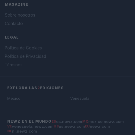
MAGAZINE
Sobre nosotros
Contacto
LEGAL
Política de Cookies
Política de Privacidad
Términos
EXPLORA LAS
2
EDICIONES
México
Venezuela
es.newz.com
mexico.newz.com
NEWZ EN EL MUNDO
ES
MX
venezuela.newz.com
us.newz.com
newz.com
VE
US
EU
nl.newz.com
NL