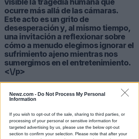
visible la tragedia humana que
ocurre más allá de las cámaras.
Este acto es un grito de
desesperación y, al mismo tiempo,
una invitación a reflexionar sobre
cómo a menudo elegimos ignorar el
sufrimiento ajeno mientras nos
sumergimos en el entretenimiento.
<\/p>
Los concursantes del Gran
Newz.com -
Do Not Process My Personal
Hermano, aislados desde mayo, se
Information
convierten en un microcosmos de
la sociedad. A medida que las
If you wish to opt-out of the sale, sharing to third parties, or
alarmas suenan en la casa, evocan
processing of your personal or sensitive information for
targeted advertising by us, please use the below opt-out
las sirenas de alerta en ciudades
section to confirm your selection. Please note that after your