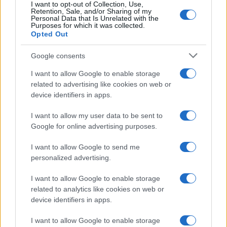
I want to opt-out of Collection, Use,
Retention, Sale, and/or Sharing of my
Personal Data that Is Unrelated with the
Purposes for which it was collected.
Opted Out
Google consents
I want to allow Google to enable storage
related to advertising like cookies on web or
device identifiers in apps.
Reflexiones sobre la ética del
entretenimiento<\/h2>
I want to allow my user data to be sent to
Google for online advertising purposes.
La intersección entre el
I want to allow Google to send me
entretenimiento y la realidad nos
personalized advertising.
lleva a cuestionar la ética detrás de
I want to allow Google to enable storage
los reality shows. La manera en que
related to analytics like cookies on web or
estos programas a menudo se
device identifiers in apps.
alimentan del sufrimiento humano
I want to allow Google to enable storage