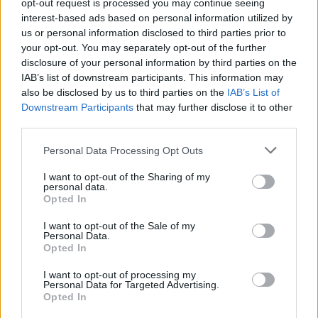
como Jerusalén y Tel Aviv, pero se
opt-out request is processed you may continue seeing
olvidan de la cruda realidad de
interest-based ads based on personal information utilized by
us or personal information disclosed to third parties prior to
Gaza, donde tales alarmas son un
your opt-out. You may separately opt-out of the further
recordatorio constante de la
disclosure of your personal information by third parties on the
violencia inminente. Esta
IAB’s list of downstream participants. This information may
also be disclosed by us to third parties on the
IAB’s List of
desconexión plantea preguntas
Downstream Participants
that may further disclose it to other
incómodas sobre nuestra
third parties.
responsabilidad como
Please note that this website/app uses one or more Google
Personal Data Processing Opt Outs
espectadores y ciudadanos
services and may gather and store information including but
globales. ¿Estamos dispuestos a
not limited to your visit or usage behaviour. You may click to
I want to opt-out of the Sharing of my
personal data.
grant or deny consent to Google and its third-party tags to
mirar hacia otro lado?<\/p>
Opted In
use your data for below specified purposes in below Google
consent section.
I want to opt-out of the Sale of my
Personal Data.
Opted In
I want to opt-out of processing my
Personal Data for Targeted Advertising.
Opted In