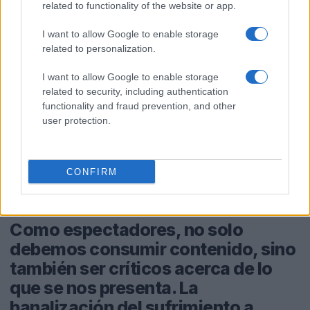
para atraer audiencias genera
related to functionality of the website or app.
inquietud. ¿Hasta dónde estamos
I want to allow Google to enable storage
dispuestos a llegar por
related to personalization.
entretenimiento? Esta pregunta
I want to allow Google to enable storage
resuena aún más en el contexto
related to security, including authentication
global actual, donde las crisis
functionality and fraud prevention, and other
humanitarias son una constante.
user protection.
<\/p>
CONFIRM
Como espectadores, no solo
debemos consumir contenido, sino
también ser críticos acerca de lo
que se nos presenta. La
banalización del sufrimiento a