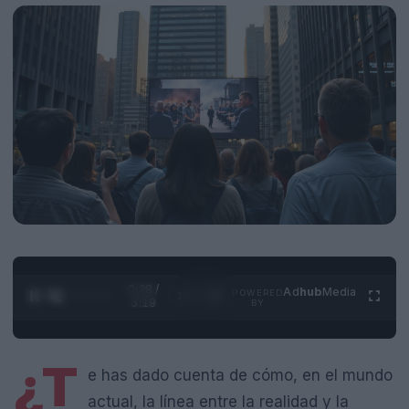
0:29 /
Ad
hub
Media
POWERED
1
/
4
3:19
BY
¿T
e has dado cuenta de cómo, en el mundo
actual, la línea entre la realidad y la