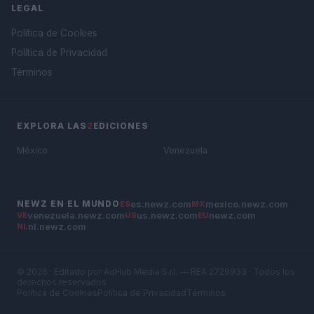
LEGAL
Política de Cookies
Política de Privacidad
Términos
EXPLORA LAS
2
EDICIONES
México
Venezuela
es.newz.com
mexico.newz.com
NEWZ EN EL MUNDO
ES
MX
venezuela.newz.com
us.newz.com
newz.com
VE
US
EU
nl.newz.com
NL
© 2026 · Editado por AdHub Media S.r.l. — REA 2729933 · Todos los
derechos reservados
Política de Cookies
Política de Privacidad
Términos