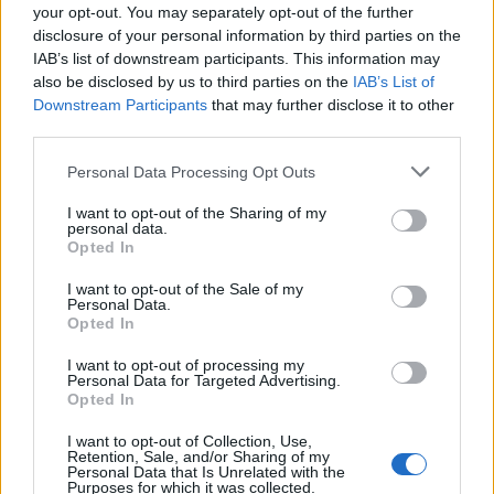
your opt-out. You may separately opt-out of the further
disclosure of your personal information by third parties on the
IAB’s list of downstream participants. This information may
also be disclosed by us to third parties on the
IAB’s List of
Downstream Participants
that may further disclose it to other
third parties.
Please note that this website/app uses one or more Google
Personal Data Processing Opt Outs
services and may gather and store information including but
not limited to your visit or usage behaviour. You may click to
I want to opt-out of the Sharing of my
personal data.
grant or deny consent to Google and its third-party tags to
Opted In
Si bien el crimen fue perpetrado por un alumno, la
use your data for below specified purposes in below Google
consent section.
I want to opt-out of the Sale of my
cuestión de fondo radica en cómo se están
Personal Data.
gestionando las relaciones interpersonales en el
Opted In
entorno escolar y qué medidas se están tomando
I want to opt-out of processing my
Personal Data for Targeted Advertising.
para abordar el conflicto antes de que se convierta
Opted In
en tragedia. Es urgente que las instituciones
I want to opt-out of Collection, Use,
educativas implementen programas de
Retention, Sale, and/or Sharing of my
Personal Data that Is Unrelated with the
concientización y mediación que fomenten un
Purposes for which it was collected.