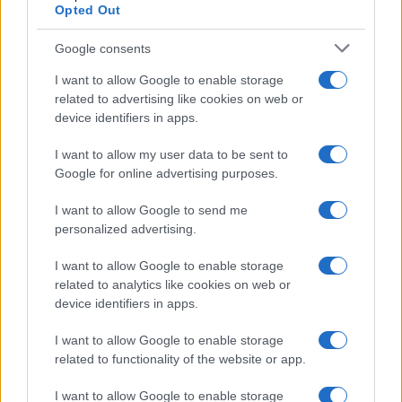
Opted Out
ambiente más seguro y respetuoso.
Google consents
Lecciones para el futuro
I want to allow Google to enable storage
related to advertising like cookies on web or
Este trágico episodio debe servir como un llamado
device identifiers in apps.
a la acción para todos los involucrados en el ámbito
I want to allow my user data to be sent to
educativo. Las escuelas, universidades y
Google for online advertising purposes.
comunidades deben trabajar de la mano para crear
I want to allow Google to send me
un entorno donde la violencia no tenga cabida. La
personalized advertising.
implementación de protocolos de seguridad, así
I want to allow Google to enable storage
como la enseñanza de habilidades
related to analytics like cookies on web or
socioemocionales, puede ayudar a prevenir
device identifiers in apps.
conflictos y a resolver diferencias de manera
I want to allow Google to enable storage
pacífica.
related to functionality of the website or app.
Además, es fundamental considerar la salud mental
I want to allow Google to enable storage