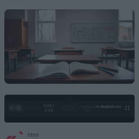
0:05 /
Ad
hub
Media
POWERED
1
/
4
3:09
BY
html