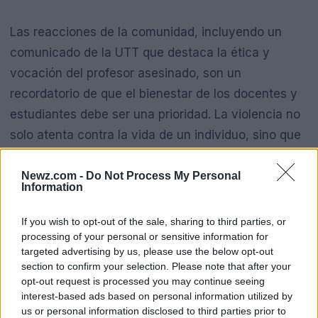
Las reacciones de la comunidad, incluyendo un
comunicado de la UTT que destaca la ética y
vocación del profesor asesinado, son un
recordatorio de que el bienestar de los docentes y
estudiantes debe ser una prioridad. La violencia no
solo atenta contra la vida de un individuo, sino que
también destruye la confianza en el sistema
educativo y el ambiente de aprendizaje.
Newz.com -
Do Not Process My Personal
Information
If you wish to opt-out of the sale, sharing to third parties, or
processing of your personal or sensitive information for
targeted advertising by us, please use the below opt-out
section to confirm your selection. Please note that after your
opt-out request is processed you may continue seeing
interest-based ads based on personal information utilized by
us or personal information disclosed to third parties prior to