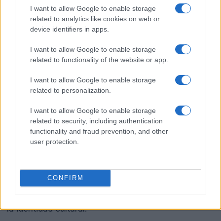
I want to allow Google to enable storage
related to analytics like cookies on web or
device identifiers in apps.
I want to allow Google to enable storage
related to functionality of the website or app.
En tiempos recientes, la ciudad ha enfrentado
I want to allow Google to enable storage
related to personalization.
protestas relacionadas con la gentrificación, lo que
plantea preguntas sobre la sostenibilidad del
I want to allow Google to enable storage
related to security, including authentication
crecimiento urbano. La historia de barrios como
functionality and fraud prevention, and other
Condesa y Roma Norte sirve como advertencia
user protection.
sobre los riesgos que conlleva un desarrollo
acelerado. La clave está en abordar el futuro con
CONFIRM
una visión equilibrada que contemple tanto la
necesidad de crecimiento como la preservación de
la identidad cultural.