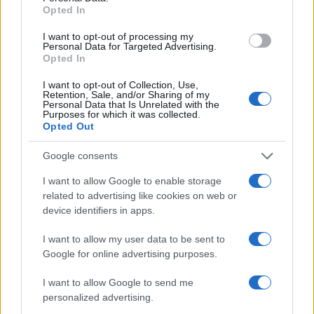
Opted In
diseñada por el Dr. Bross, reflejan un compromiso
I want to opt-out of processing my
con la innovación y el respeto por el entorno. Este
Personal Data for Targeted Advertising.
Opted In
edificio no solo busca ser un hito urbano, sino
también un espacio que conecte a sus residentes
I want to opt-out of Collection, Use,
Retention, Sale, and/or Sharing of my
con la naturaleza circundante y la cultura local. ¿No
Personal Data that Is Unrelated with the
Purposes for which it was collected.
suena esto como el futuro ideal?
Opted Out
Google consents
I want to allow Google to enable storage
related to advertising like cookies on web or
device identifiers in apps.
I want to allow my user data to be sent to
Google for online advertising purposes.
I want to allow Google to send me
personalized advertising.