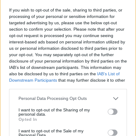
su estética, sino también comprender la dinámica
If you wish to opt-out of the sale, sharing to third parties, or
del mercado inmobiliario. El Dr. Bross advierte que la
processing of your personal or sensitive information for
targeted advertising by us, please use the below opt-out
propiedad en México puede ser complicada para los
section to confirm your selection. Please note that after your
extranjeros. Es vital entender cómo funciona la
opt-out request is processed you may continue seeing
propiedad antes de realizar una compra. La buena
interest-based ads based on personal information utilized by
us or personal information disclosed to third parties prior to
noticia es que, aunque es posible adquirir bienes
your opt-out. You may separately opt-out of the further
raíces en el país, siempre es recomendable contar
disclosure of your personal information by third parties on the
IAB’s list of downstream participants. This information may
con el asesoramiento de un experto o un abogado
also be disclosed by us to third parties on the
IAB’s List of
para evitar sorpresas desagradables.
Downstream Participants
that may further disclose it to other
third parties.
El futuro de la arquitectura en la
Please note that this website/app uses one or more Google
Personal Data Processing Opt Outs
Ciudad de México
services and may gather and store information including but
not limited to your visit or usage behaviour. You may click to
I want to opt-out of the Sharing of my
personal data.
grant or deny consent to Google and its third-party tags to
A pesar de los desafíos, la comunidad
Opted In
use your data for below specified purposes in below Google
arquitectónica de la Ciudad de México sigue
consent section.
I want to opt-out of the Sale of my
Personal Data.
floreciendo. Proyectos como la Torre Monarca,