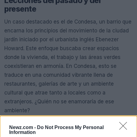
Lecciones del pasado y del
presente
Un caso destacado es el de Condesa, un barrio que
encarna los principios del movimiento de la ciudad
jardín iniciado por el urbanista inglés Ebenezer
Howard. Este enfoque buscaba crear espacios
donde la vivienda, el trabajo y las áreas verdes
coexistieran en armonía. En Condesa, esto se
traduce en una comunidad vibrante llena de
restaurantes, galerías de arte y un ambiente
cultural que atrae tanto a locales como a
extranjeros. ¿Quién no se enamoraría de ese
ambiente?
Sin embargo, al considerar mudarse a un lugar
Newz.com -
Do Not Process My Personal
Information
como Condesa, es crucial no solo dejarse llevar por