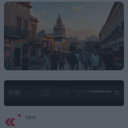
0:28 /
Ad
hub
Media
POWERED
1
/
4
3:55
BY
«`
html