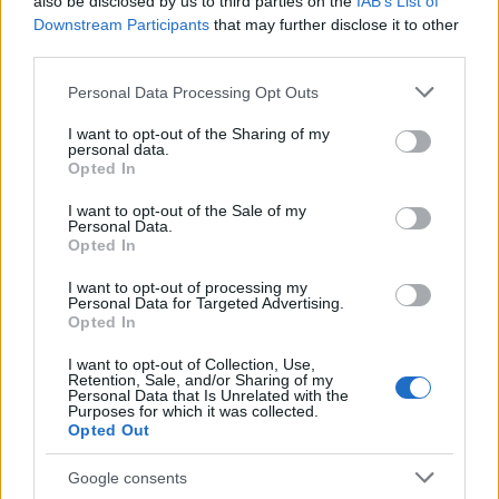
enfrentan a entornos de incertidumbre política y
also be disclosed by us to third parties on the
IAB’s List of
Downstream Participants
that may further disclose it to other
económica, hay varias estrategias útiles que
third parties.
pueden implementar. Primero que nada, es crucial
Please note that this website/app uses one or more Google
Personal Data Processing Opt Outs
realizar un análisis exhaustivo del entorno
services and may gather and store information including but
regulatorio y de mercado para anticipar posibles
not limited to your visit or usage behaviour. You may click to
I want to opt-out of the Sharing of my
personal data.
grant or deny consent to Google and its third-party tags to
cambios. Esto no solo incluye las tarifas, sino
Opted In
use your data for below specified purposes in below Google
también otras políticas que puedan impactar su
consent section.
I want to opt-out of the Sale of my
modelo de negocio. ¿Estás al tanto de todas las
Personal Data.
Opted In
regulaciones que podrían afectar tu empresa?
I want to opt-out of processing my
Personal Data for Targeted Advertising.
Opted In
I want to opt-out of Collection, Use,
Retention, Sale, and/or Sharing of my
Además, fomentar relaciones sólidas con los
Personal Data that Is Unrelated with the
Purposes for which it was collected.
stakeholders es esencial. Durante momentos de
Opted Out
crisis, contar con aliados en el gobierno y en la
Google consents
industria puede proporcionar información valiosa y