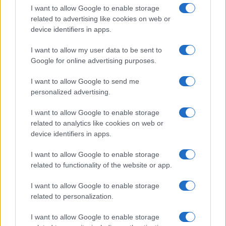
apoyo en las negociaciones. Por último, las
I want to allow Google to enable storage
related to advertising like cookies on web or
empresas deben estar preparadas para ajustar su
device identifiers in apps.
propuesta de valor y su enfoque de mercado según
I want to allow my user data to be sent to
sea necesario, siempre manteniendo un enfoque en
Google for online advertising purposes.
la sostenibilidad y el *product-market fit*. ¿No
crees que es vital adaptarse constantemente a las
I want to allow Google to send me
personalized advertising.
necesidades del mercado?
I want to allow Google to enable storage
related to analytics like cookies on web or
device identifiers in apps.
I want to allow Google to enable storage
related to functionality of the website or app.
I want to allow Google to enable storage
related to personalization.
I want to allow Google to enable storage