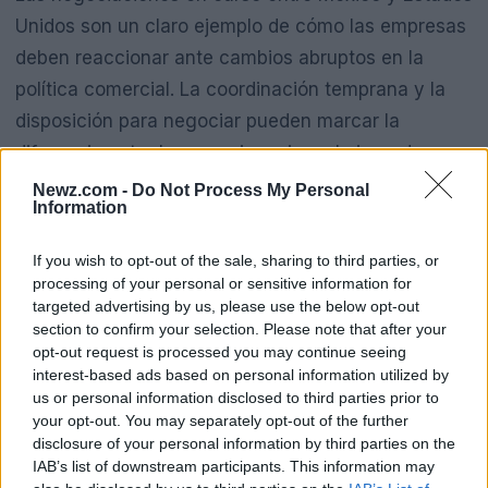
Unidos son un claro ejemplo de cómo las empresas
deben reaccionar ante cambios abruptos en la
política comercial. La coordinación temprana y la
disposición para negociar pueden marcar la
diferencia entre la supervivencia y el cierre de
negocios. Las lecciones aprendidas de fracasos
Newz.com -
Do Not Process My Personal
Information
pasados indican que un enfoque proactivo es clave
para mitigar riesgos. ¿Te imaginas lo que podría
If you wish to opt-out of the sale, sharing to third parties, or
pasar si las empresas no se preparan
processing of your personal or sensitive information for
targeted advertising by us, please use the below opt-out
adecuadamente?
section to confirm your selection. Please note that after your
opt-out request is processed you may continue seeing
Prácticas recomendadas para los
interest-based ads based on personal information utilized by
us or personal information disclosed to third parties prior to
fundadores y gerentes de producto
your opt-out. You may separately opt-out of the further
disclosure of your personal information by third parties on the
Para los fundadores y gerentes de producto que se
IAB’s list of downstream participants. This information may