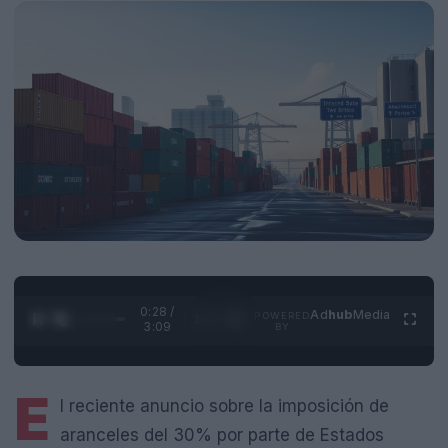
0:28 /
Ad
hub
Media
POWERED
1
/
4
3:09
BY
E
l reciente anuncio sobre la imposición de
aranceles del 30% por parte de Estados