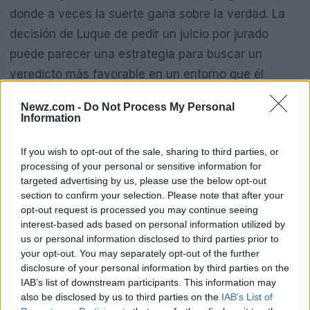
donde a veces la suerte gana sobre la verdad. La
decisión de Luque de pedir un juicio por jurado
puede parecer una estrategia para buscar un
veredicto más favorable en un entorno que él
considera imparcial. Pero, ¿realmente un grupo de
Newz.com -
Do Not Process My Personal
ciudadanos ajenos puede evaluar adecuadamente
Information
las acciones de un profesional de la salud en un
If you wish to opt-out of the sale, sharing to third parties, or
contexto tan crítico? Aquí es donde la complejidad
processing of your personal or sensitive information for
del caso se vuelve evidente, y es que no todas las
targeted advertising by us, please use the below opt-out
decisiones pueden ser juzgadas con el mismo
section to confirm your selection. Please note that after your
opt-out request is processed you may continue seeing
rasero.
interest-based ads based on personal information utilized by
us or personal information disclosed to third parties prior to
your opt-out. You may separately opt-out of the further
Reflexiones sobre la transparencia
disclosure of your personal information by third parties on the
y el proceso
IAB’s list of downstream participants. This information may
also be disclosed by us to third parties on the
IAB’s List of
La situación de Luque y su equipo médico resalta la