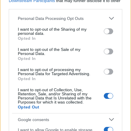
Downstream Participants
that may further disclose it to other
third parties.
importancia de la transparencia y el rigor en los
procesos judiciales. La anulación del juicio por la
Please note that this website/app uses one or more Google
Personal Data Processing Opt Outs
services and may gather and store information including but
controversia de un juez que aparece en un
not limited to your visit or usage behaviour. You may click to
I want to opt-out of the Sharing of my
documental no autorizado pone de relieve la
personal data.
grant or deny consent to Google and its third-party tags to
Opted In
fragilidad de la confianza pública en el sistema
use your data for below specified purposes in below Google
consent section.
judicial. ¿Puede un jurado formado por ciudadanos
I want to opt-out of the Sale of my
Personal Data.
comunes realmente discernir la verdad en medio de
Opted In
un mar de emociones y percepciones mediáticas?
I want to opt-out of processing my
Personal Data for Targeted Advertising.
Es crucial no solo que los procesos judiciales sean
Opted In
justos, sino que también sean percibidos como
I want to opt-out of Collection, Use,
tales por el público. Al final, la justicia no solo se
Retention, Sale, and/or Sharing of my
Personal Data that Is Unrelated with the
mide por los veredictos, sino también por la
Purposes for which it was collected.
Opted Out
confianza que la gente tiene en ella.
Google consents
I want to allow Google to enable storage