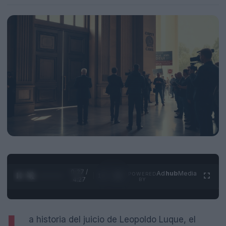
0:28 /
Ad
hub
Media
POWERED
1
/
4
4:27
BY
a historia del juicio de Leopoldo Luque, el