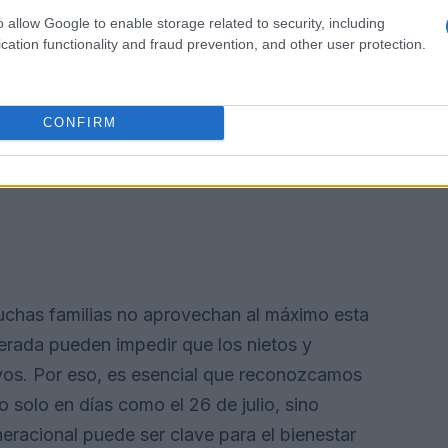
o allow Google to enable storage related to security, including
cation functionality and fraud prevention, and other user protection.
CONFIRM
chas familias no aprovechan al máximo esta
elerada pueden impedir que los nietos y
vos. Por eso, es esencial que reconozcamos
o solo en días como el 26 de julio, sino
eracional puede ser clave para el bienestar