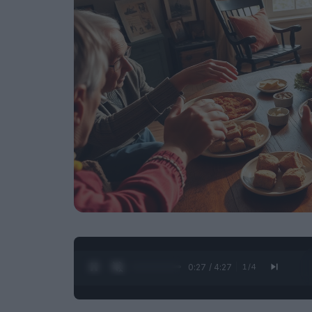
0:28 / 4:27
1
/
4