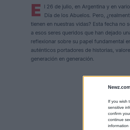
E
l 26 de julio, en Argentina y en var
Día de los Abuelos. Pero, ¿realmen
tienen en nuestras vidas? Esta fecha no 
a esos seres queridos que han dejado una
reflexionar sobre su papel fundamental e
auténticos portadores de historias, valo
generación en generación.
Newz.com
If you wish 
sensitive in
confirm you
continue se
information 