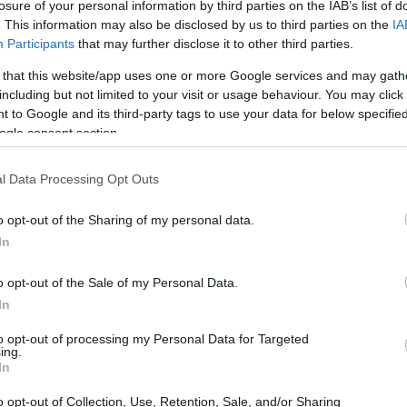
losure of your personal information by third parties on the IAB’s list of
. This information may also be disclosed by us to third parties on the
IA
Participants
that may further disclose it to other third parties.
 that this website/app uses one or more Google services and may gath
including but not limited to your visit or usage behaviour. You may click 
tradición católica
 to Google and its third-party tags to use your data for below specifi
ogle consent section.
ra celebrar el Día de los Abuelos tiene raíces
l Data Processing Opt Outs
ncide con la conmemoración de San Joaquín y
s culturas, la figura del abuelo es sinónimo
o opt-out of the Sharing of my personal data.
constante. Este vínculo les otorga un estatus
In
ligioso, convirtiéndolos en los «patronos de
o opt-out of the Sale of my Personal Data.
In
to opt-out of processing my Personal Data for Targeted
ing.
In
o opt-out of Collection, Use, Retention, Sale, and/or Sharing