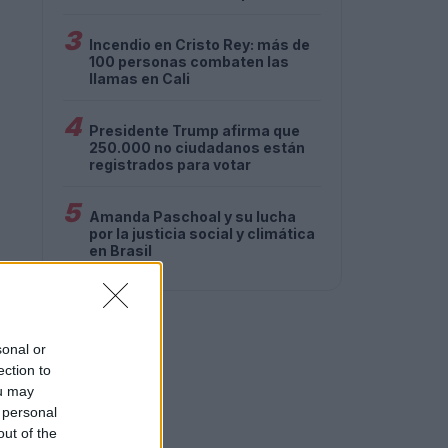
3
Incendio en Cristo Rey: más de
100 personas combaten las
llamas en Cali
4
Presidente Trump afirma que
250.000 no ciudadanos están
registrados para votar
5
Amanda Paschoal y su lucha
por la justicia social y climática
en Brasil
sonal or
ection to
ou may
 personal
out of the