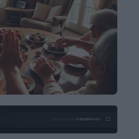
Ad
hub
Media
POWERED BY