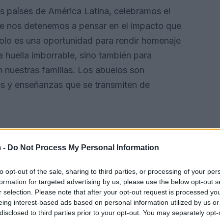
ios países de América Latina, celebramos el
te nos detenemos a pensar en el impacto que
solo es una oportunidad para rendir homenaje
 huella imborrable, sino también para
n nuestras familias. Los abuelos son
res y enseñanzas que se transmiten de
 -
Do Not Process My Personal Information
to opt-out of the sale, sharing to third parties, or processing of your per
formation for targeted advertising by us, please use the below opt-out s
r selection. Please note that after your opt-out request is processed y
eing interest-based ads based on personal information utilized by us or
disclosed to third parties prior to your opt-out. You may separately opt-