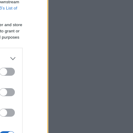
 downstream
B’s List of
er and store
to grant or
ed purposes