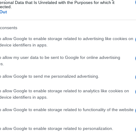
ersonal Data that Is Unrelated with the Purposes for which it
ha evolucionado, convirtiéndose en un
lected.
Out
itud hacia aquellos que nos han guiado y
 y, a menudo, se manifiesta en gestos
consents
azos, palabras de aliento y consejos, los
o allow Google to enable storage related to advertising like cookies on
nencia y estabilidad en un mundo que cambia
evice identifiers in apps.
o allow my user data to be sent to Google for online advertising
s.
 familia contemporánea
to allow Google to send me personalized advertising.
s va mucho más allá del cuidado ocasional de
o allow Google to enable storage related to analytics like cookies on
 apoyo emocional y sabiduría práctica. En un
evice identifiers in apps.
 estrés del trabajo a tiempo completo y las
r que un abuelo para ofrecer ese espacio
o allow Google to enable storage related to functionality of the website
esarrollarse?
o allow Google to enable storage related to personalization.