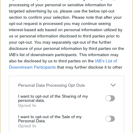
momentos sensibles. La conducta de Cepeda
processing of your personal or sensitive information for
targeted advertising by us, please use the below opt-out
puede interpretarse como un acto de
section to confirm your selection. Please note that after your
responsabilidad política
que prioriza la estabilidad
opt-out request is processed you may continue seeing
institucional por encima de la confrontación
interest-based ads based on personal information utilized by
us or personal information disclosed to third parties prior to
mediática.
your opt-out. You may separately opt-out of the further
disclosure of your personal information by third parties on the
IAB’s list of downstream participants. This information may
also be disclosed by us to third parties on the
IAB’s List of
Downstream Participants
that may further disclose it to other
third parties.
Please note that this website/app uses one or more Google
Personal Data Processing Opt Outs
services and may gather and store information including but
not limited to your visit or usage behaviour. You may click to
I want to opt-out of the Sharing of my
personal data.
grant or deny consent to Google and its third-party tags to
Opted In
use your data for below specified purposes in below Google
consent section.
I want to opt-out of the Sale of my
Personal Data.
Opted In