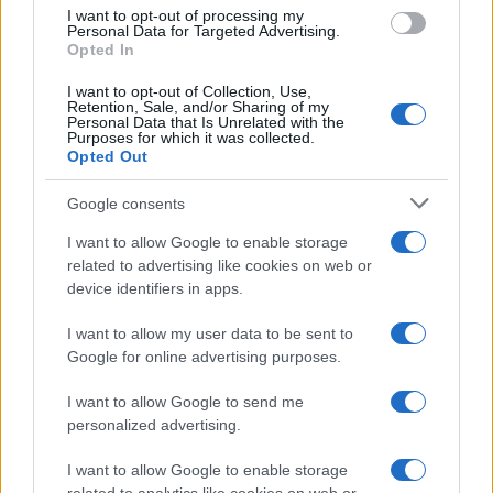
I want to opt-out of processing my
Personal Data for Targeted Advertising.
Reacción de la sociedad y actores
Opted In
electorales
I want to opt-out of Collection, Use,
Retention, Sale, and/or Sharing of my
Personal Data that Is Unrelated with the
Organizaciones civiles y observadores han
Purposes for which it was collected.
Opted Out
reiterado la importancia de fortalecer los
mecanismos de transparencia y fiscalización
Google consents
electoral. Aunque en este episodio no se constató
I want to allow Google to enable storage
fraude, persiste la demanda por mayor claridad en
related to advertising like cookies on web or
device identifiers in apps.
los procedimientos y por herramientas que permitan
identificar y documentar irregularidades en tiempo
I want to allow my user data to be sent to
real.
Google for online advertising purposes.
I want to allow Google to send me
Qué sigue: investigaciones y
personalized advertising.
confianza pública
I want to allow Google to enable storage