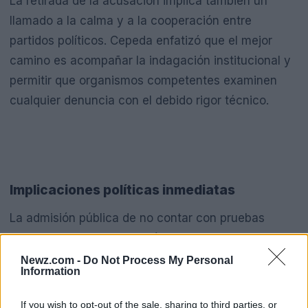
La retirada de la acusación implica también un
llamado a la calma y a la cooperación entre
partidos políticos. Cepeda enfatizó que el mejor
camino es acompañar la indagación institucional y
permitir que organismos competentes examinen
cualquier denuncia con el debido rigor técnico.
Implicaciones políticas inmediatas
La admisión pública de no contar con pruebas
puede afectar la percepción de aquellos que
inicialmente apoyaron las declaraciones. Al mismo
Newz.com -
Do Not Process My Personal
Information
tiempo, establece un precedente sobre la
responsabilidad de los líderes al emitir juicios en
If you wish to opt-out of the sale, sharing to third parties, or