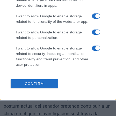
related to analytics like cookies on web or
Las autoridades electorales están llamadas a
device identifiers in apps.
continuar con los protocolos habituales de revisión
I want to allow Google to enable storage
y auditoría, y a presentar informes que disipen
related to functionality of the website or app.
dudas. Cepeda instó a que cualquier irregularidad
I want to allow Google to enable storage
detectada sea procesada mediante los canales
related to personalization.
formales, subrayando que la política no debe
alimentarse de sospechas infundadas sino de
I want to allow Google to enable storage
related to security, including authentication
pruebas verificables.
functionality and fraud prevention, and other
user protection.
En términos prácticos, la situación refuerza la
necesidad de combinar la acción ciudadana con
procedimientos técnicos: sistemas de control,
CONFIRM
presencia de veedurías y la labor de instituciones
encargadas de custodiar la legitimidad del voto. La
postura actual del senador pretende contribuir a un
clima en el que la investigación sustituya a la