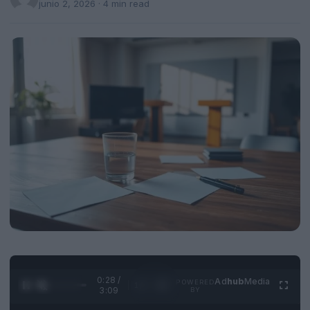
junio 2, 2026
· 4 min read
0:29 /
Ad
hub
Media
POWERED
1
/
4
3:09
BY