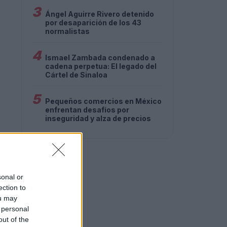
3
Ángel Aguirre Rivero detenido
por desaparición de los 43
normalistas
4
Ismael Zambada condenado a
cadena perpetua: El legado del
Cártel de Sinaloa
5
Pequeños comercios en México
enfrentan desafíos por
inseguridad y alza de precios
sonal or
ection to
ou may
 personal
out of the