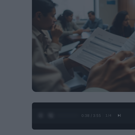
0:39 / 3:55
1
/
4