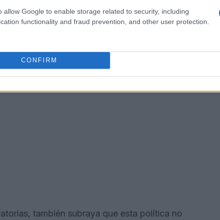
solicitud. Esto resuena con lecciones que
o allow Google to enable storage related to security, including
o subestimes la importancia de la confianza
cation functionality and fraud prevention, and other user protection.
CONFIRM
gratorias, también subraya que esta política no