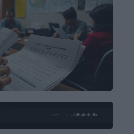
Ad
hub
Media
POWERED BY