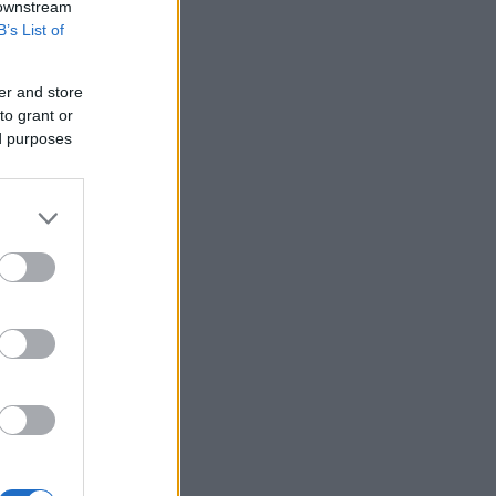
 downstream
B’s List of
er and store
to grant or
ed purposes