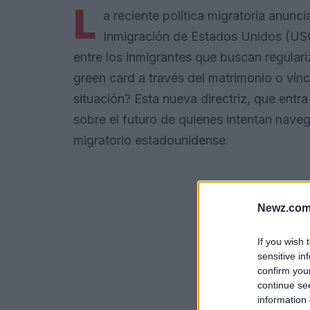
L
a reciente política migratoria anunc
Inmigración de Estados Unidos (USC
entre los inmigrantes que buscan regular
green card a través del matrimonio o vínc
situación? Esta nueva directriz, que entr
sobre el futuro de quienes intentan naveg
migratorio estadounidense.
Newz.com
If you wish 
sensitive in
confirm you
continue se
information 