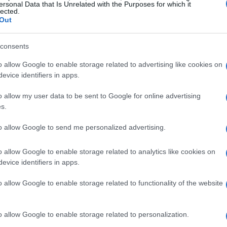
ersonal Data that Is Unrelated with the Purposes for which it
lected.
Out
meros seis meses de 2025, más de 520,000
n embargo, con más de 2.4 millones de
consents
as con más de seis meses sin resolución, el
o allow Google to enable storage related to advertising like cookies on
ta nueva política puede disuadir a muchos de
evice identifiers in apps.
 vías que tienen para regularizar su situación.
o allow my user data to be sent to Google for online advertising
s.
to allow Google to send me personalized advertising.
dos
o allow Google to enable storage related to analytics like cookies on
 abismo por no entender su mercado objetivo
evice identifiers in apps.
ámbito migratorio, la historia parece repetirse.
ierten que esta política podría ser un grave
o allow Google to enable storage related to functionality of the website
ora del Immigrants’ Rights Clinic en la
ie esperaba enfrentarse a una corte
o allow Google to enable storage related to personalization.