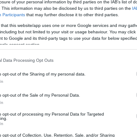
losure of your personal information by third parties on the IAB’s list of
. This information may also be disclosed by us to third parties on the
IA
Participants
that may further disclose it to other third parties.
 that this website/app uses one or more Google services and may gath
including but not limited to your visit or usage behaviour. You may click 
la nueva política
 to Google and its third-party tags to use your data for below specifi
ogle consent section.
cidido endurecer el proceso de obtención de
l Data Processing Opt Outs
do a muchos inmigrantes en un estado de
ue aquellos sin estatus legal que inicien
o opt-out of the Sharing of my personal data.
avés de familiares podrían enfrentar
In
ata solo de un cambio administrativo; estamos
o opt-out of the Sale of my Personal Data.
 desgarradas por el miedo a ser separadas.
In
n avance en el sistema?
to opt-out of processing my Personal Data for Targeted
ing.
In
o opt-out of Collection, Use, Retention, Sale, and/or Sharing