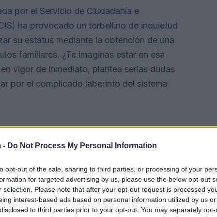
iada por el Servicio de Ciudadanía e
IS) ha provocado un torbellino de inquietud
izar su estatus mediante la obtención de una
ulos familiares. ¿Te imaginas estar en esa
a en vigor de inmediato, plantea serias dudas
ar por el complicado laberinto del sistema
 -
Do Not Process My Personal Information
to opt-out of the sale, sharing to third parties, or processing of your per
formation for targeted advertising by us, please use the below opt-out s
r selection. Please note that after your opt-out request is processed y
eing interest-based ads based on personal information utilized by us or
disclosed to third parties prior to your opt-out. You may separately opt-