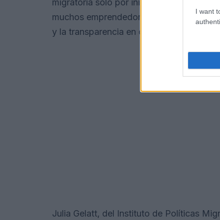
migratoria solo por iniciar el proceso de 
I want t
muchos emprendedores deben aprender: n
authenti
y la transparencia en cualquier sistema.
Julia Gelatt, del Instituto de Políticas Mi