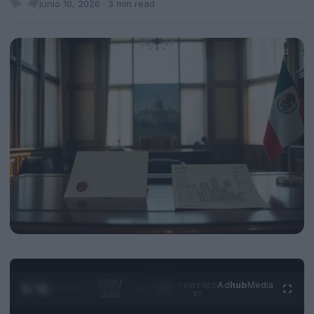
junio 10, 2026
· 3 min read
0:28 /
Ad
hub
Media
POWERED
1
/
4
3:55
BY