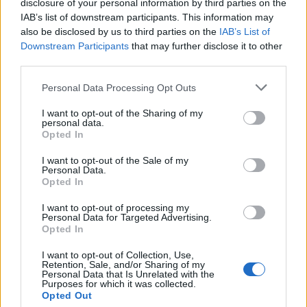
las funciones indispensables para la operación de
disclosure of your personal information by third parties on the
IAB’s list of downstream participants. This information may
programas sociales y trámites prioritarios que no
also be disclosed by us to third parties on the
IAB’s List of
puedan realizarse de manera remota.
Downstream Participants
that may further disclose it to other
third parties.
Please note that this website/app uses one or more Google
Personal Data Processing Opt Outs
services and may gather and store information including but
not limited to your visit or usage behaviour. You may click to
I want to opt-out of the Sharing of my
personal data.
grant or deny consent to Google and its third-party tags to
Impacto en el sector educativo
Opted In
use your data for below specified purposes in below Google
consent section.
I want to opt-out of the Sale of my
El decreto también contempla la
suspensión de
Personal Data.
Opted In
clases
el 11 de junio de 2026 en escuelas públicas
y privadas de todos los niveles educativos en la
I want to opt-out of processing my
Personal Data for Targeted Advertising.
Ciudad de México. Esta medida incluye desde
Opted In
educación preescolar hasta superior, con el fin de
I want to opt-out of Collection, Use,
reducir la movilidad urbana y facilitar las
Retention, Sale, and/or Sharing of my
Personal Data that Is Unrelated with the
condiciones de seguridad durante los eventos
Purposes for which it was collected.
Opted Out
vinculados con la inauguración del torneo.