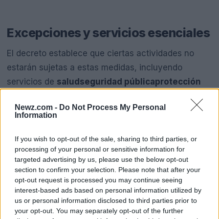
Excepciones y servicios esenciales
El decreto establece que ciertas actividades no
estarán sujetas a estas medidas, incluyendo
servicios de
salud
seguridad pública
protección
civil
y aquellos indispensables para la preservación
Newz.com -
Do Not Process My Personal
del orden público. También se mantendrán
Information
operativos los servicios estratégicos y de
infraestructura crítica, como transporte,
If you wish to opt-out of the sale, sharing to third parties, or
processing of your personal or sensitive information for
telecomunicaciones y suministro de energía.
targeted advertising by us, please use the below opt-out
section to confirm your selection. Please note that after your
Otras excepciones incluyen las actividades
opt-out request is processed you may continue seeing
interest-based ads based on personal information utilized by
directamente relacionadas con la organización y
us or personal information disclosed to third parties prior to
coordinación de los eventos del Mundial, así como
your opt-out. You may separately opt-out of the further