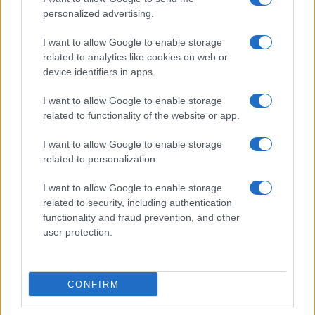
Modificaciones en otros estados
personalized advertising.
Aunque el calendario escolar se mantuvo sin
I want to allow Google to enable storage
related to analytics like cookies on web or
cambios a nivel nacional, algunos estados han
device identifiers in apps.
confirmado modificaciones en las fechas de
término de curso debido a condiciones externas,
I want to allow Google to enable storage
related to functionality of the website or app.
como las climatológicas. Entre los estados que han
anunciado cambios se encuentran
I want to allow Google to enable storage
related to personalization.
Yucatán
Colima
Baja California Sur
y
Tlaxcala
.
I want to allow Google to enable storage
Se recomienda a los padres de familia y tutores
related to security, including authentication
mantenerse al tanto de los avisos oficiales de la
functionality and fraud prevention, and other
user protection.
SEP de cada estado, así como del Gobierno de
México, para estar informados sobre cualquier
cambio en el calendario escolar.
CONFIRM