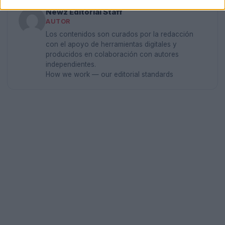
Newz Editorial Staff
AUTOR
Los contenidos son curados por la redacción
con el apoyo de herramientas digitales y
producidos en colaboración con autores
independientes.
How we work — our editorial standards