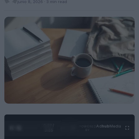
junio 8, 2026
· 3 min read
0:28 /
Ad
hub
Media
POWERED
1
/
4
3:55
BY