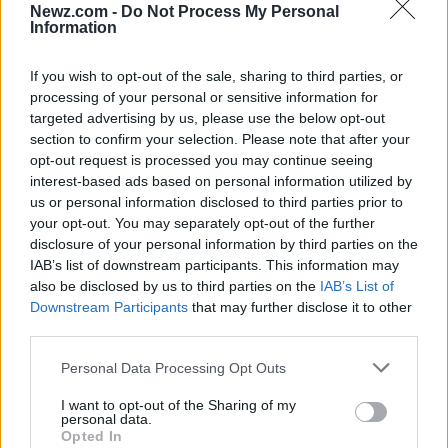
Newz.com -
Do Not Process My Personal
jueves 11 de junio
debido a la inauguración del
Information
Mundial de Fútbol 2026
. La jefa de Gobierno,
If you wish to opt-out of the sale, sharing to third parties, or
Clara Brugada
anunció que las escuelas públicas
processing of your personal or sensitive information for
de educación básica, primaria, secundaria y media
targeted advertising by us, please use the below opt-out
superior permanecerán cerradas ese día.
section to confirm your selection. Please note that after your
opt-out request is processed you may continue seeing
interest-based ads based on personal information utilized by
Esta medida busca fomentar la participación
us or personal information disclosed to third parties prior to
ciudadana en los festejos deportivos y no tiene
your opt-out. You may separately opt-out of the further
alcance nacional. La suspensión aplicará
disclosure of your personal information by third parties on the
IAB’s list of downstream participants. This information may
únicamente en la capital del país, y otras
also be disclosed by us to third parties on the
IAB’s List of
instituciones locales evaluarán de manera
Downstream Participants
that may further disclose it to other
third parties.
independiente si detienen o no sus actividades.
Please note that this website/app uses one or more Google
Personal Data Processing Opt Outs
services and may gather and store information including but
not limited to your visit or usage behaviour. You may click to
I want to opt-out of the Sharing of my
personal data.
grant or deny consent to Google and its third-party tags to
Opted In
use your data for below specified purposes in below Google