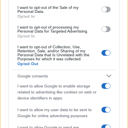
La decisión fue tomada en coordinación con la SEP
consent section.
I want to opt-out of the Sale of my
y busca facilitar la experiencia colectiva del evento
Personal Data.
entre los trabajadores capitalinos, dado que estas
Opted In
fechas suelen implicar una menor actividad laboral.
I want to opt-out of processing my
Personal Data for Targeted Advertising.
Opted In
I want to opt-out of Collection, Use,
Retention, Sale, and/or Sharing of my
Personal Data that Is Unrelated with the
Purposes for which it was collected.
Opted Out
Google consents
I want to allow Google to enable storage
related to advertising like cookies on web or
device identifiers in apps.
I want to allow my user data to be sent to
Google for online advertising purposes.
I want to allow Google to send me