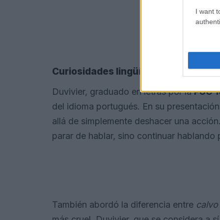
I want t
authenti
Curiosidades lingüísticas
Duvivier, graduado en letras por la
PUC-
del idioma portugués. En su presentación,
allá de simplemente deshacer una acción.
parar de hablar, sino continuar hablando
También abordó la diferencia entre
calvo
más cruel. Duvivier, que se considera a sí