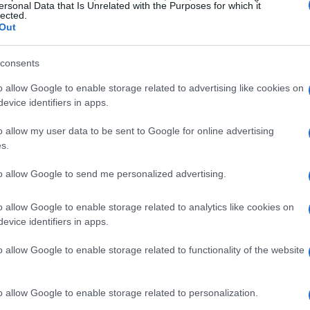
ersonal Data that Is Unrelated with the Purposes for which it
os perfumada si se llamara Valentina?
Esta
lected.
Out
as curiosidades que el autor desentraña en su
consents
o allow Google to enable storage related to advertising like cookies on
l de un debate, sino que se transformó en un
evice identifiers in apps.
solo por un
proyector
, compartió sus
o allow my user data to be sent to Google for online advertising
ras
, incluyendo las inventadas por su hija
s.
esmolha?
.
to allow Google to send me personalized advertising.
o allow Google to enable storage related to analytics like cookies on
evice identifiers in apps.
o allow Google to enable storage related to functionality of the website
o allow Google to enable storage related to personalization.