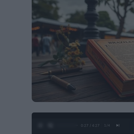
0:28 / 4:27
1
/
4