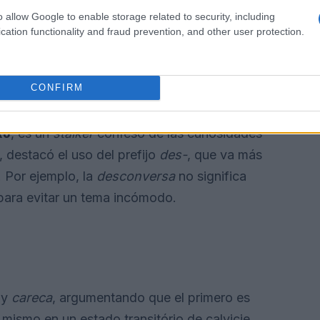
o allow Google to enable storage related to security, including
cation functionality and fraud prevention, and other user protection.
CONFIRM
RJ
, es un
stalker
confeso de las curiosidades
 destacó el uso del prefijo
des-
, que va más
 Por ejemplo, la
desconversa
no significa
 para evitar un tema incómodo.
y
careca
, argumentando que el primero es
 mismo en un estado transitório de calvicie,