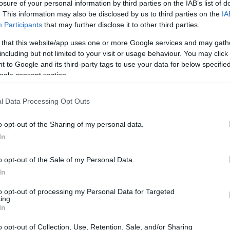
losure of your personal information by third parties on the IAB’s list of
. This information may also be disclosed by us to third parties on the
IA
Participants
that may further disclose it to other third parties.
 conocido por su aguda observación del
 that this website/app uses one or more Google services and may gath
 da Letra
, editado por la poeta
Alice
including but not limited to your visit or usage behaviour. You may click 
 to Google and its third-party tags to use your data for below specifi
as Letras
. La presentación, que tuvo lugar
ogle consent section.
lenó no solo la carpa principal, sino también
l Data Processing Opt Outs
o opt-out of the Sharing of my personal data.
In
o opt-out of the Sale of my Personal Data.
 palabras
In
to opt-out of processing my Personal Data for Targeted
, exploró en su charla cómo los nombres y las
ing.
In
 mundo. Con su característico humor,
guntando qué pasaría si las cosas tuvieran
o opt-out of Collection, Use, Retention, Sale, and/or Sharing