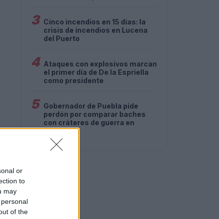
3
Cinco incendios en 15 días: la
crisis de incendios en Lucena
del Puerto
4
Ataques con explosivos marcan
el primer día de De la Espriella
como presidente
5
Gobernador de Puebla pide
perdón por comparar baches
con cráteres de guerra en
Palestina
sonal or
ection to
ou may
 personal
out of the