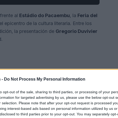
 frente al
Estádio do Pacaembu
, la
Feria del
l epicentro de la cultura literaria. Entre los
ición, la presentación de
Gregorio Duvivier
d.
 -
Do Not Process My Personal Information
to opt-out of the sale, sharing to third parties, or processing of your per
formation for targeted advertising by us, please use the below opt-out s
r selection. Please note that after your opt-out request is processed y
eing interest-based ads based on personal information utilized by us or
disclosed to third parties prior to your opt-out. You may separately opt-