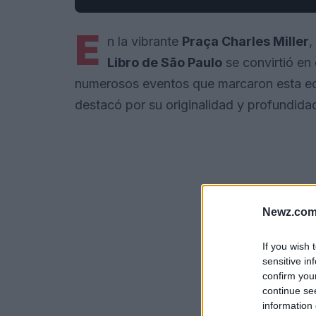
E
n la vibrante
Praça Charles Miller
,
Libro de São Paulo
se convirtió en e
numerosos eventos que marcaron esta ed
destacó por su originalidad y profundida
Newz.com
If you wish 
sensitive in
confirm you
continue se
information 