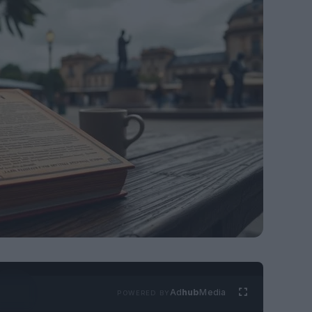
Ad
hub
Media
POWERED BY