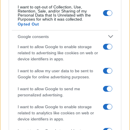
I want to opt-out of Collection, Use,
Retention, Sale, and/or Sharing of my
Personal Data that Is Unrelated with the
Purposes for which it was collected.
Opted Out
Google consents
I want to allow Google to enable storage
related to advertising like cookies on web or
device identifiers in apps.
I want to allow my user data to be sent to
Google for online advertising purposes.
I want to allow Google to send me
personalized advertising.
Reflexiones finales y acciones
concretas
I want to allow Google to enable storage
related to analytics like cookies on web or
device identifiers in apps.
El takeaway aquí es claro: la balanza comercial no
es solo un conjunto de cifras; es un reflejo de la