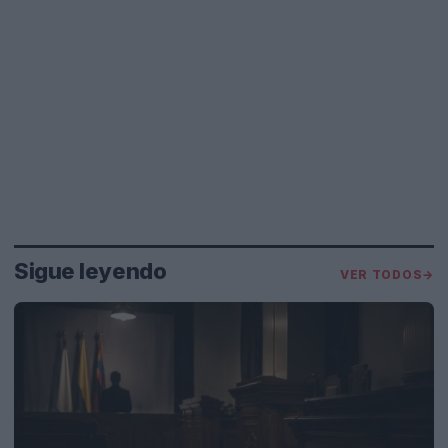
Sigue leyendo
VER TODOS
→