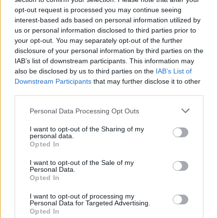
aprovechar un mes de buenos números, sino de
opt-out request is processed you may continue seeing
interest-based ads based on personal information utilized by
establecer un
product-market fit
que garantice la
us or personal information disclosed to third parties prior to
sostenibilidad. Las fluctuaciones en las
your opt-out. You may separately opt-out of the further
importaciones y exportaciones pueden impactar
disclosure of your personal information by third parties on the
IAB’s list of downstream participants. This information may
enormemente en el flujo de caja y la estrategia de
also be disclosed by us to third parties on the
IAB’s List of
crecimiento a largo plazo.
Downstream Participants
that may further disclose it to other
third parties.
Please note that this website/app uses one or more Google
Personal Data Processing Opt Outs
services and may gather and store information including but
not limited to your visit or usage behaviour. You may click to
I want to opt-out of the Sharing of my
El análisis de estas cifras debe ser un ejercicio
personal data.
grant or deny consent to Google and its third-party tags to
Opted In
constante. Pregúntate: ¿cómo estas tendencias
use your data for below specified purposes in below Google
consent section.
afectan a mi sector? ¿Cómo puedo adaptarme para
I want to opt-out of the Sale of my
Personal Data.
mitigar el riesgo? La respuesta a estas preguntas
Opted In
puede ser la diferencia entre el éxito y el fracaso en
I want to opt-out of processing my
Personal Data for Targeted Advertising.
un entorno económico tan volátil.
Opted In