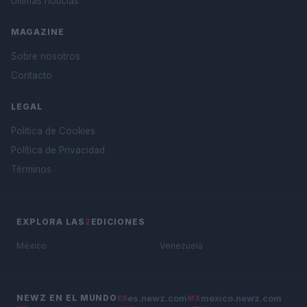
Últimas noticias
MAGAZINE
Sobre nosotros
Contacto
LEGAL
Política de Cookies
Política de Privacidad
Términos
EXPLORA LAS
2
EDICIONES
México
Venezuela
es.newz.com
mexico.newz.com
NEWZ EN EL MUNDO
ES
MX