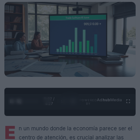
0:28 /
Ad
hub
Media
POWERED
1
/
4
4:27
BY
E
n un mundo donde la economía parece ser el
centro de atención, es crucial analizar las