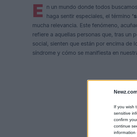
E
n un mundo donde todos buscamos l
haga sentir especiales, el término
‘
mucha relevancia. Este fenómeno, acuñad
refiere a aquellas personas que, tras un
social, sienten que están por encima de l
síndrome y cómo se manifiesta en nuestra
Newz.com
If you wish 
sensitive in
confirm you
continue se
information 