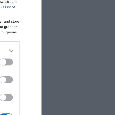
 downstream
B’s List of
er and store
to grant or
ed purposes