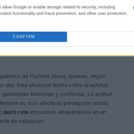
o allow Google to enable storage related to security, including
cation functionality and fraud prevention, and other user protection.
CONFIRM
mpañeros de Florinda Meza, quienes, según
 ella. Esta situación ilustra cómo el estatus
s, generando tensiones y conflictos. La actitud
eriores no solo afecta su percepción social,
to
burn rate
emocional, atrapándolos en un
ante de validación.