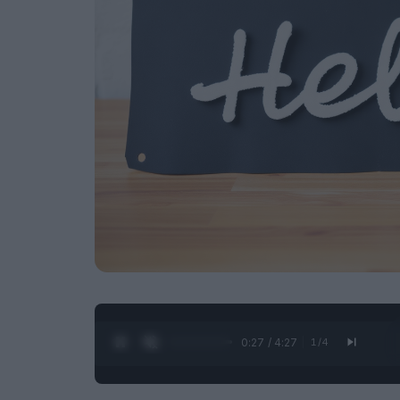
0:28 / 4:27
1
/
4