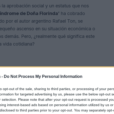
a aprobación social y un estatus que nos
síndrome de Doña Florinda’
ha cobrado
o por el autor argentino Rafael Ton, se
 pequeño ascenso en su situación económica o
os demás. Pero, ¿realmente qué significa este
 vida cotidiana?
 -
Do Not Process My Personal Information
to opt-out of the sale, sharing to third parties, or processing of your per
formation for targeted advertising by us, please use the below opt-out s
r selection. Please note that after your opt-out request is processed y
eing interest-based ads based on personal information utilized by us or
disclosed to third parties prior to your opt-out. You may separately opt-