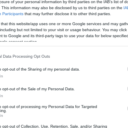
losure of your personal information by third parties on the IAB’s list of
. This information may also be disclosed by us to third parties on the
IA
Participants
that may further disclose it to other third parties.
 that this website/app uses one or more Google services and may gath
almente un síndrome?
including but not limited to your visit or usage behaviour. You may click 
 to Google and its third-party tags to use your data for below specifi
inda’
se utiliza para describir a quienes
ogle consent section.
e clase inferior. Ton señala que estas
l Data Processing Opt Outs
inmediato, mientras que se sienten cómodas
on más fuerza. Sin embargo, es importante
o opt-out of the Sharing of my personal data.
ndrome o simplemente un comportamiento que
In
ada con el estatus y el éxito material?
o opt-out of the Sale of my Personal Data.
In
to opt-out of processing my Personal Data for Targeted
ing.
In
ste síndrome se refleja en la actitud de Doña
o opt-out of Collection, Use, Retention, Sale, and/or Sharing