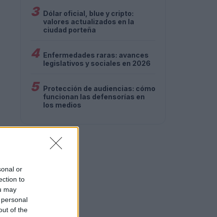
3
Dólar oficial, blue y cripto:
valores actualizados en la
ciudad porteña
4
Enfermedades raras: avances
legislativos y sociales en 2026
5
Protección de audiencias: cómo
funcionan las defensorías en
los medios
sonal or
ection to
ou may
 personal
out of the