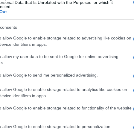
ersonal Data that Is Unrelated with the Purposes for which it
‘El Chavo del 8’
. A pesar de compartir el
lected.
Out
nte superior y desprecia a quienes la rodean.
ecurrente: la necesidad de algunos individuos
consents
ocial. ¿No te suena familiar?
o allow Google to enable storage related to advertising like cookies on
evice identifiers in apps.
amientos
o allow my user data to be sent to Google for online advertising
s.
 el estatus revelan patrones fascinantes.
s exhiben comportamientos asociados al
to allow Google to send me personalized advertising.
er un
churn rate
elevado en sus relaciones
o allow Google to enable storage related to analytics like cookies on
e a menudo se sienten insatisfechos con sus
evice identifiers in apps.
s donde su estatus se vea reforzado.
o allow Google to enable storage related to functionality of the website
o allow Google to enable storage related to personalization.