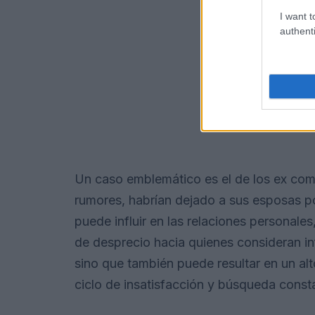
I want t
authenti
Un caso emblemático es el de los ex co
rumores, habrían dejado a sus esposas por
puede influir en las relaciones personale
de desprecio hacia quienes consideran inf
sino que también puede resultar en un al
ciclo de insatisfacción y búsqueda const