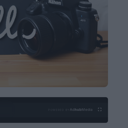
Ad
hub
Media
POWERED BY