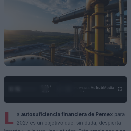
0:28 /
Ad
hub
Media
POWERED
1
/
4
4:27
BY
L
a
autosuficiencia financiera de Pemex
para
2027 es un objetivo que, sin duda, despierta