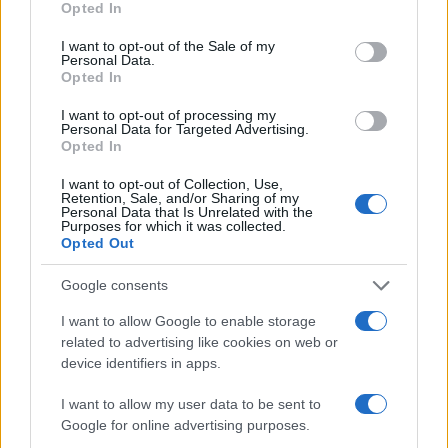
Opted In
corto plazo, especialmente en los años 2025 y
use your data for below specified purposes in below Google
consent section.
2026, cuando las amortizaciones de deuda serán
I want to opt-out of the Sale of my
Personal Data.
elevadas. Sin embargo, la promesa de
Opted In
independencia financiera en 2027 puede parecer
I want to opt-out of processing my
Personal Data for Targeted Advertising.
optimista si no se implementan cambios reales en
Opted In
la operación y estructura de la empresa.
I want to opt-out of Collection, Use,
Retention, Sale, and/or Sharing of my
Personal Data that Is Unrelated with the
Purposes for which it was collected.
Opted Out
Es crucial que Pemex no solo se enfoque en la
Google consents
reducción de deuda, sino que también considere su
I want to allow Google to enable storage
capacidad para adaptarse a un mercado en
related to advertising like cookies on web or
device identifiers in apps.
constante cambio. La inversión en tecnologías
limpias y la diversificación de sus fuentes de
I want to allow my user data to be sent to
ingreso no son solo una opción, sino una necesidad
Google for online advertising purposes.