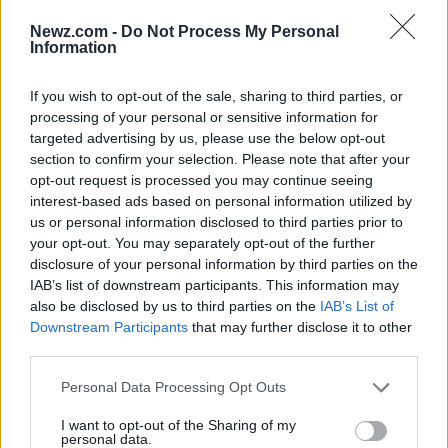
intentaron reestructurarse sin un plan sólido. El
Newz.com -
Do Not Process My Personal
resultado fue una mayor dependencia del
Information
financiamiento externo, lo que solo agravó su
situación financiera. Así, Pemex debe evaluar su
If you wish to opt-out of the sale, sharing to third parties, or
processing of your personal or sensitive information for
estrategia no solo desde el punto de vista de la
targeted advertising by us, please use the below opt-out
deuda, sino también considerando cómo puede
section to confirm your selection. Please note that after your
opt-out request is processed you may continue seeing
adaptarse a un futuro donde la energía renovable
interest-based ads based on personal information utilized by
podría redefinir el mercado. ¿Estará Pemex lista
us or personal information disclosed to third parties prior to
para dar ese salto?
your opt-out. You may separately opt-out of the further
disclosure of your personal information by third parties on the
IAB’s list of downstream participants. This information may
¿Qué sigue para Pemex?
also be disclosed by us to third parties on the
IAB’s List of
Downstream Participants
that may further disclose it to other
A medida que avanzamos hacia 2027, es evidente
third parties.
que Pemex enfrentará desafíos significativos. La
Please note that this website/app uses one or more Google
Personal Data Processing Opt Outs
services and may gather and store information including but
administración actual ha destacado que se
not limited to your visit or usage behaviour. You may click to
I want to opt-out of the Sharing of my
requerirá apoyo del Ministerio de Finanzas en el
personal data.
grant or deny consent to Google and its third-party tags to