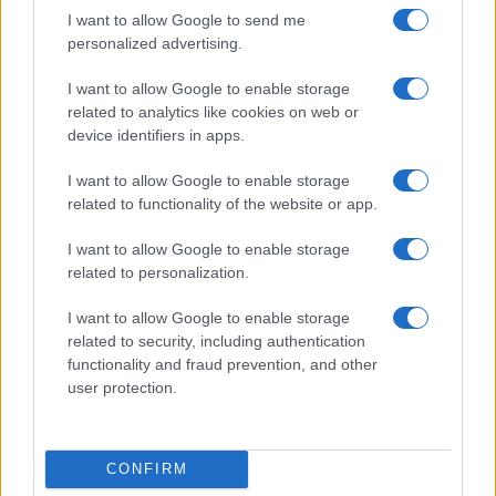
para garantizar su viabilidad a largo plazo. La
I want to allow Google to send me
pregunta que queda es: ¿será Pemex capaz de
personalized advertising.
transformarse de una empresa altamente
I want to allow Google to enable storage
endeudada a un modelo que permita la
related to analytics like cookies on web or
autosuficiencia y la sostenibilidad?
device identifiers in apps.
I want to allow Google to enable storage
related to functionality of the website or app.
I want to allow Google to enable storage
related to personalization.
I want to allow Google to enable storage
related to security, including authentication
functionality and fraud prevention, and other
user protection.
CONFIRM