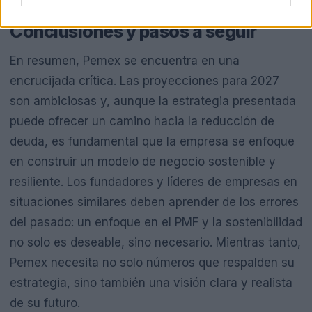
Conclusiones y pasos a seguir
En resumen, Pemex se encuentra en una
encrucijada crítica. Las proyecciones para 2027
son ambiciosas y, aunque la estrategia presentada
puede ofrecer un camino hacia la reducción de
deuda, es fundamental que la empresa se enfoque
en construir un modelo de negocio sostenible y
resiliente. Los fundadores y líderes de empresas en
situaciones similares deben aprender de los errores
del pasado: un enfoque en el PMF y la sostenibilidad
no solo es deseable, sino necesario. Mientras tanto,
Pemex necesita no solo números que respalden su
estrategia, sino también una visión clara y realista
de su futuro.