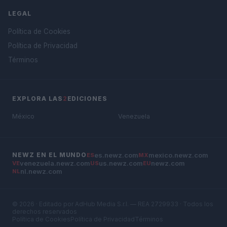
LEGAL
Política de Cookies
Política de Privacidad
Términos
EXPLORA LAS
2
EDICIONES
México
Venezuela
es.newz.com
mexico.newz.com
NEWZ EN EL MUNDO
ES
MX
venezuela.newz.com
us.newz.com
newz.com
VE
US
EU
nl.newz.com
NL
© 2026 · Editado por AdHub Media S.r.l. — REA 2729933 · Todos los
derechos reservados
Política de Cookies
Política de Privacidad
Términos