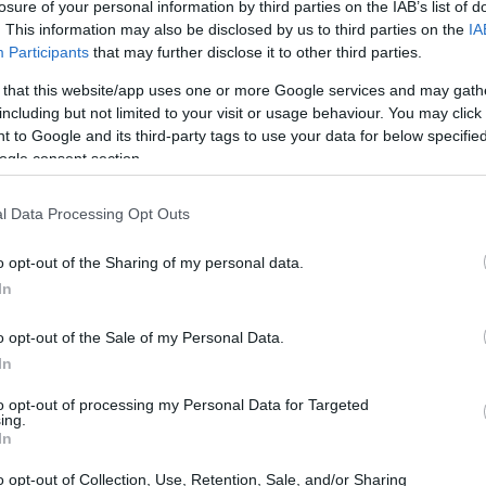
as y antisemitas, sino que también generó una
losure of your personal information by third parties on the IAB’s list of
. This information may also be disclosed by us to third parties on the
IA
s de un personaje que siempre ha
Participants
that may further disclose it to other third parties.
tividad. Pero, ¿realmente estamos conscientes
 that this website/app uses one or more Google services and may gath
 protección de nuestro contenido en redes
including but not limited to your visit or usage behaviour. You may click 
 to Google and its third-party tags to use your data for below specifi
ogle consent section.
rás del hackeo
l Data Processing Opt Outs
s de
650,000 seguidores
, fue
o opt-out of the Sharing of my personal data.
 que publicó contenido ofensivo, incluyendo
In
controvertidas. Este tipo de ataques no son
o opt-out of the Sale of my Personal Data.
raron más de
1,000 incidentes
similares en
In
datos de crecimiento en el número de
to opt-out of processing my Personal Data for Targeted
ar la atención, la seguridad se ha convertido
ing.
In
sa por alto.
o opt-out of Collection, Use, Retention, Sale, and/or Sharing