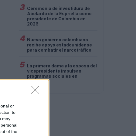
3
Ceremonia de investidura de
Abelardo de la Espriella como
presidente de Colombia en
2026
4
Nuevo gobierno colombiano
recibe apoyo estadounidense
para combatir el narcotráfico
5
La primera dama y la esposa del
vicepresidente impulsan
programas sociales en
Colombia
sonal or
ection to
ou may
 personal
out of the