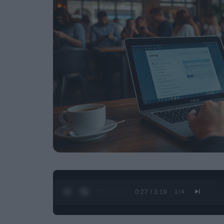
0:28 / 3:19
1
/
4