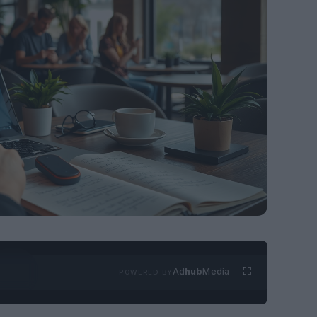
Ad
hub
Media
POWERED BY