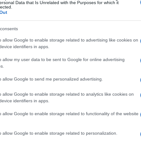
ersonal Data that Is Unrelated with the Purposes for which it
lected.
Out
consents
 reciente demuestra que el
80%
de las
o allow Google to enable storage related to advertising like cookies on
ron una disminución significativa en la
evice identifiers in apps.
en un aumento en el
churn rate
y una
o allow my user data to be sent to Google for online advertising
 del cliente). En el caso de Elmo, la situación
s.
 en la marca se ha visto comprometida por la
to allow Google to send me personalized advertising.
 podría tener repercusiones a largo plazo en
s seguidores.
o allow Google to enable storage related to analytics like cookies on
evice identifiers in apps.
o allow Google to enable storage related to functionality of the website
o allow Google to enable storage related to personalization.