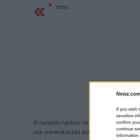
«`
html
Newz.com
If you wish 
sensitive in
El reciente hackeo de la cuenta de Elmo 
confirm you
continue se
una vulnerabilidad alarmante en la segurid
information 