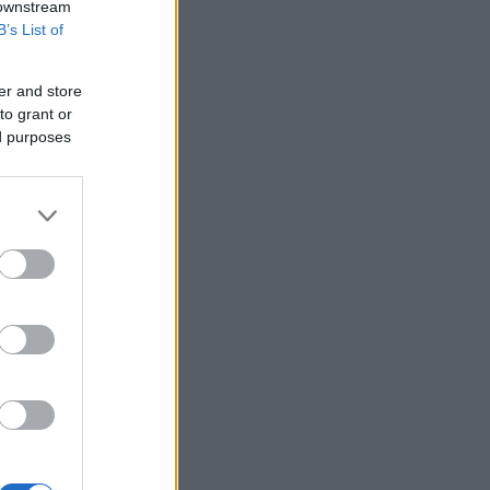
 downstream
B’s List of
er and store
to grant or
ed purposes