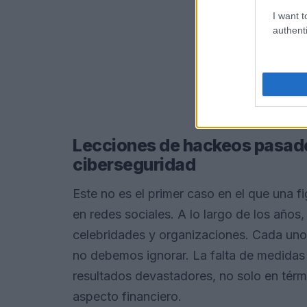
I want t
authenti
Lecciones de hackeos pasados
ciberseguridad
Este no es el primer caso en el que una f
en redes sociales. A lo largo de los años
celebridades y organizaciones. Cada uno 
no debemos ignorar. La falta de medidas
resultados devastadores, no solo en térm
aspecto financiero.