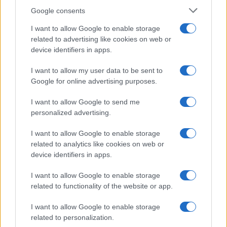
Asegurarse de que su cadena de suministro esté
Google consents
compuesta por múltiples proveedores puede
I want to allow Google to enable storage
proteger contra la volatilidad del mercado.
related to advertising like cookies on web or
Segundo, es crucial tener una visión clara del
device identifiers in apps.
product-market fit
y cómo cada elemento de su
I want to allow my user data to be sent to
oferta contribuye al valor general de la empresa.
Google for online advertising purposes.
I want to allow Google to send me
personalized advertising.
Finalmente,
no te dejes llevar por el ruido del
I want to allow Google to enable storage
related to analytics like cookies on web or
mercado
. En un mundo lleno de hype, lo que
device identifiers in apps.
realmente importa son los datos y cómo estos
I want to allow Google to enable storage
pueden guiar decisiones estratégicas. Las cifras
related to functionality of the website or app.
detrás de este acuerdo entre Tesla y Samsung
deben ser analizadas con escepticismo, pues lo
I want to allow Google to enable storage
related to personalization.
que se presenta como un avance puede ser, en