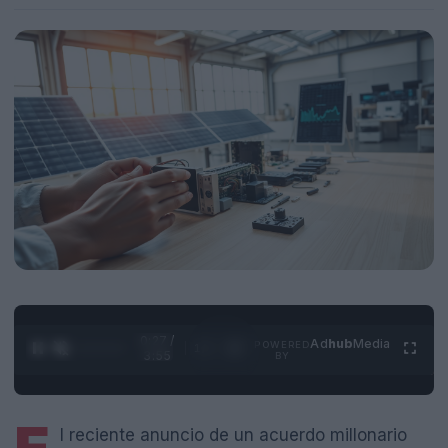
0:28 /
Ad
hub
Media
POWERED
1
/
4
3:55
BY
l reciente anuncio de un acuerdo millonario