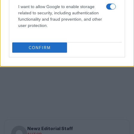
realidad, un intento de mantener la competitividad
I want to allow Google to enable storage
related to security, including authentication
en un entorno cada vez más desafiante.
functionality and fraud prevention, and other
user protection.
CONFIRM
Newz Editorial Staff