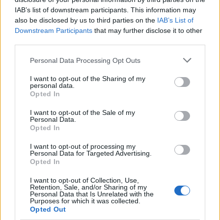
IAB’s list of downstream participants. This information may
Un caso que se puede considerar es el de
also be disclosed by us to third parties on the
IAB’s List of
empresas como Rivian, que han logrado captar la
Downstream Participants
that may further disclose it to other
atención del mercado con propuestas innovadoras
third parties.
y un fuerte enfoque en la sostenibilidad. Tesla
Please note that this website/app uses one or more Google
Personal Data Processing Opt Outs
necesita aprender de estos ejemplos para no caer
services and may gather and store information including but
not limited to your visit or usage behaviour. You may click to
I want to opt-out of the Sharing of my
en la complacencia. La dependencia excesiva de
personal data.
grant or deny consent to Google and its third-party tags to
Opted In
un solo socio podría ser su mayor debilidad si no se
use your data for below specified purposes in below Google
consent section.
gestiona adecuadamente.
I want to opt-out of the Sale of my
Personal Data.
Opted In
Takeaways para fundadores y
I want to opt-out of processing my
Personal Data for Targeted Advertising.
gerentes de producto
Opted In
Los fundadores y gerentes de producto deben tener
I want to opt-out of Collection, Use,
Retention, Sale, and/or Sharing of my
en cuenta varias lecciones clave de este acuerdo.
Personal Data that Is Unrelated with the
Purposes for which it was collected.
Primero, la
diversificación es esencial
.
Opted Out