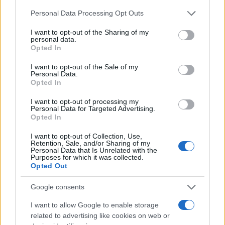
Please note that this website/app uses one or more Google
lecciones que se pueden extraer de este juicio son
Personal Data Processing Opt Outs
services and may gather and store information including but
evidentes. Primero, es vital entender las
not limited to your visit or usage behaviour. You may click to
I want to opt-out of the Sharing of my
personal data.
implicaciones legales y financieras de cada
grant or deny consent to Google and its third-party tags to
Opted In
use your data for below specified purposes in below Google
decisión. No se trata solo de navegar por la
consent section.
I want to opt-out of the Sale of my
legislación existente, sino también de anticipar
Personal Data.
Opted In
posibles repercusiones. La planificación a largo
plazo debe ser una prioridad, especialmente en un
I want to opt-out of processing my
Personal Data for Targeted Advertising.
entorno tan volátil como el actual.
Opted In
I want to opt-out of Collection, Use,
Retention, Sale, and/or Sharing of my
Personal Data that Is Unrelated with the
Purposes for which it was collected.
Opted Out
Además, no hay que subestimar la importancia de
construir relaciones sólidas con actores clave,
Google consents
tanto a nivel nacional como internacional. El apoyo
I want to allow Google to enable storage
related to advertising like cookies on web or
de otros países en este contexto ha demostrado ser