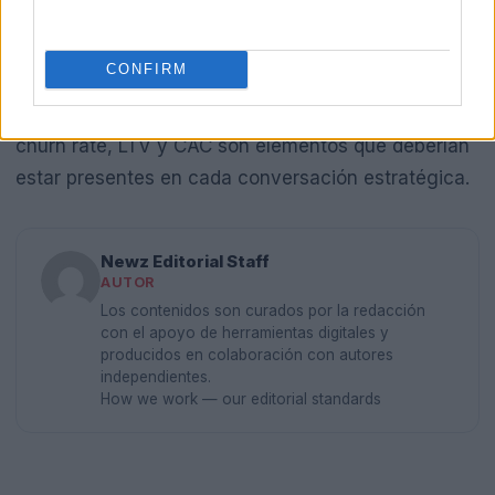
que los líderes de empresas reflexionen sobre su
propio camino y evalúen cómo pueden aplicar
CONFIRM
estas lecciones en sus organizaciones. La
sostenibilidad del negocio y el entendimiento del
churn rate, LTV y CAC son elementos que deberían
estar presentes en cada conversación estratégica.
Newz Editorial Staff
AUTOR
Los contenidos son curados por la redacción
con el apoyo de herramientas digitales y
producidos en colaboración con autores
independientes.
How we work — our editorial standards