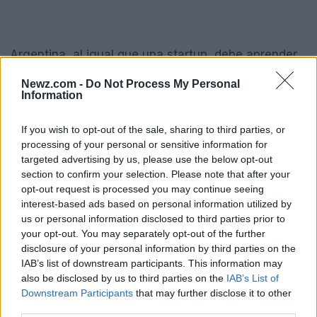
Argentina, al igual que una startup, debe aprender
de sus errores pasados. Las decisiones
Newz.com -
Do Not Process My Personal
apresuradas pueden llevar a resultados
Information
desastrosos, como lo demuestra este caso. Este
If you wish to opt-out of the sale, sharing to third parties, or
juicio no es solo un enfrentamiento legal; es una
processing of your personal or sensitive information for
oportunidad para reflexionar sobre cómo las
targeted advertising by us, please use the below opt-out
section to confirm your selection. Please note that after your
decisiones estratégicas, incluso aquellas que
opt-out request is processed you may continue seeing
parecen correctas a corto plazo, pueden tener
interest-based ads based on personal information utilized by
repercusiones duraderas.
us or personal information disclosed to third parties prior to
your opt-out. You may separately opt-out of the further
disclosure of your personal information by third parties on the
Acciones a considerar y el camino
IAB’s list of downstream participants. This information may
also be disclosed by us to third parties on the
IAB’s List of
hacia adelante
Downstream Participants
that may further disclose it to other
third parties.
Para los fundadores y gerentes de producto, las