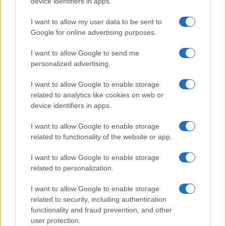
device identifiers in apps.
crucial, y lo mismo aplica en el ámbito empresarial.
Tener aliados y una red de apoyo puede marcar la
I want to allow my user data to be sent to
Google for online advertising purposes.
diferencia entre el éxito y el fracaso.
I want to allow Google to send me
personalized advertising.
I want to allow Google to enable storage
related to analytics like cookies on web or
device identifiers in apps.
I want to allow Google to enable storage
related to functionality of the website or app.
I want to allow Google to enable storage
related to personalization.
I want to allow Google to enable storage
related to security, including authentication
functionality and fraud prevention, and other
Finalmente, mientras el juicio continúa, es esencial
user protection.