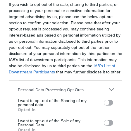
If you wish to opt-out of the sale, sharing to third parties, or
detenciones deben ir acompañadas de estrategias
processing of your personal or sensitive information for
más integrales que aborden las causas
targeted advertising by us, please use the below opt-out
subyacentes de la violencia. Esto incluye la
section to confirm your selection. Please note that after your
opt-out request is processed you may continue seeing
creación de oportunidades económicas, educación
interest-based ads based on personal information utilized by
y programas de reintegración social que ofrezcan
us or personal information disclosed to third parties prior to
alternativas al crimen, especialmente a los jóvenes
your opt-out. You may separately opt-out of the further
disclosure of your personal information by third parties on the
de la región.
IAB’s list of downstream participants. This information may
also be disclosed by us to third parties on the
IAB’s List of
Downstream Participants
that may further disclose it to other
Lecciones y reflexiones para el
third parties.
futuro
Please note that this website/app uses one or more Google
Personal Data Processing Opt Outs
services and may gather and store information including but
La captura de Bianca “N” y de otros miembros de
not limited to your visit or usage behaviour. You may click to
I want to opt-out of the Sharing of my
esta célula criminal nos deja lecciones valiosas
personal data.
grant or deny consent to Google and its third-party tags to
Opted In
sobre la importancia de la colaboración entre
use your data for below specified purposes in below Google
consent section.
distintas agencias de seguridad. Pero la pregunta
I want to opt-out of the Sale of my
Personal Data.
que queda en el aire es: ¿qué se está haciendo para
Opted In