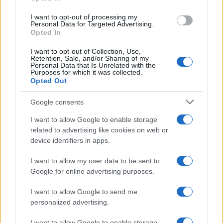
prevenir la violencia a largo plazo? El enfoque debe
I want to opt-out of processing my
Personal Data for Targeted Advertising.
ser tanto reactivo como proactivo. Las autoridades
Opted In
tienen que aprender a anticiparse a las dinámicas
I want to opt-out of Collection, Use,
del crimen, en lugar de simplemente reaccionar a
Retention, Sale, and/or Sharing of my
Personal Data that Is Unrelated with the
los incidentes.
Purposes for which it was collected.
Opted Out
Google consents
I want to allow Google to enable storage
related to advertising like cookies on web or
device identifiers in apps.
I want to allow my user data to be sent to
Google for online advertising purposes.
I want to allow Google to send me
personalized advertising.
I want to allow Google to enable storage