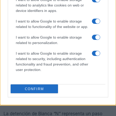
related to analytics like cookies on web or
device identifiers in apps.
I want to allow Google to enable storage
related to functionality of the website or app.
Además, es crucial que los programas de
I want to allow Google to enable storage
prevención del delito cuenten con el financiamiento
related to personalization.
y el apoyo adecuados. La lucha contra el crimen
I want to allow Google to enable storage
organizado es un proceso a largo plazo que
related to security, including authentication
requiere un compromiso sostenido y un enfoque
functionality and fraud prevention, and other
user protection.
multifacético que no solo contemple la represión,
sino también la rehabilitación y la reintegración
social.
CONFIRM
Conclusión
La detención de Bianca “N” representa un paso