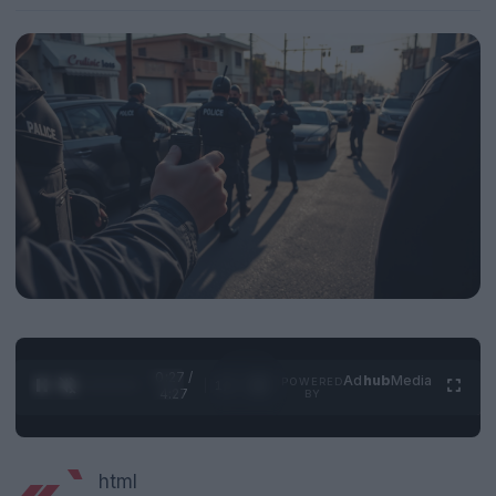
0:28 /
Ad
hub
Media
POWERED
1
/
4
4:27
BY
html