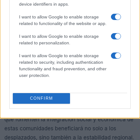
México como Guatemala reconsideren sus
device identifiers in apps.
estrategias de seguridad y asistencia humanitaria.
I want to allow Google to enable storage
La cooperación entre ambas naciones debe ser una
related to functionality of the website or app.
prioridad, no solo para abordar el problema
I want to allow Google to enable storage
inmediato del desplazamiento, sino también para
related to personalization.
establecer soluciones a largo plazo que incluyan el
I want to allow Google to enable storage
desarrollo social y económico de las regiones más
related to security, including authentication
afectadas.
functionality and fraud prevention, and other
user protection.
Los gobiernos deben ser transparentes en sus
comunicados y colaborar con organizaciones no
CONFIRM
gubernamentales para ofrecer un apoyo integral a
las familias desplazadas. Implementar programas
que fomenten la integración social y económica de
estas comunidades beneficiará no solo a los
desplazados, sino también a la estabilidad regional.