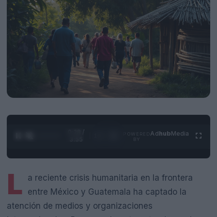
0:28 /
Ad
hub
Media
POWERED
1
/
4
3:55
BY
L
a reciente crisis humanitaria en la frontera
entre México y Guatemala ha captado la
atención de medios y organizaciones