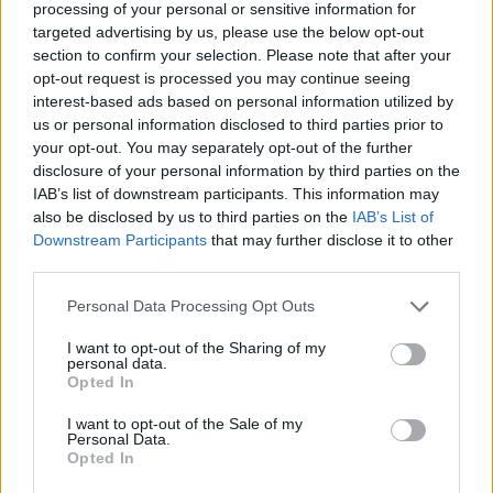
criminalidad y caos, es crucial que autoridades y
processing of your personal or sensitive information for
sociedad civil trabajen juntas para entender las
targeted advertising by us, please use the below opt-out
section to confirm your selection. Please note that after your
complejas dinámicas que llevan a estas familias a
opt-out request is processed you may continue seeing
huir. Crear programas de asistencia que atiendan
interest-based ads based on personal information utilized by
us or personal information disclosed to third parties prior to
las necesidades de las comunidades desplazadas
your opt-out. You may separately opt-out of the further
es esencial para evitar que la crisis se profundice.
disclosure of your personal information by third parties on the
IAB’s list of downstream participants. This information may
also be disclosed by us to third parties on the
IAB’s List of
Downstream Participants
that may further disclose it to other
third parties.
Además, establecer protocolos claros para manejar
Please note that this website/app uses one or more Google
Personal Data Processing Opt Outs
estas crisis es fundamental. La falta de un enfoque
services and may gather and store information including but
not limited to your visit or usage behaviour. You may click to
I want to opt-out of the Sharing of my
estructurado puede conducir a un estrés social
personal data.
grant or deny consent to Google and its third-party tags to
Opted In
creciente y a la fragmentación de comunidades, lo
use your data for below specified purposes in below Google
que, a su vez, puede resultar en más violencia y
consent section.
I want to opt-out of the Sale of my
Personal Data.
desplazamiento. ¿Qué medidas se están tomando
Opted In
para evitarlo?