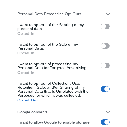
third parties.
Para todos los fundadores y gerentes de producto
Please note that this website/app uses one or more Google
Personal Data Processing Opt Outs
mirando estos encuentros, hay lecciones valiosas
services and may gather and store information including but
que aprender. La gestión del rendimiento bajo
not limited to your visit or usage behaviour. You may click to
I want to opt-out of the Sharing of my
personal data.
grant or deny consent to Google and its third-party tags to
presión es crucial. Como he visto en mis
Opted In
use your data for below specified purposes in below Google
experiencias en el mundo de las startups, la presión
consent section.
I want to opt-out of the Sale of my
Personal Data.
puede hacer que incluso los mejores se
Opted In
desmoronen si no están preparados. La clave
I want to opt-out of processing my
radica en el enfoque y la preparación mental, así
Personal Data for Targeted Advertising.
Opted In
como en la capacidad de adaptarse a las
circunstancias cambiantes del torneo. ¿Quién no ha
I want to opt-out of Collection, Use,
Retention, Sale, and/or Sharing of my
tenido que adaptarse en el último minuto?
Personal Data that Is Unrelated with the
Purposes for which it was collected.
Opted Out
Google consents
I want to allow Google to enable storage