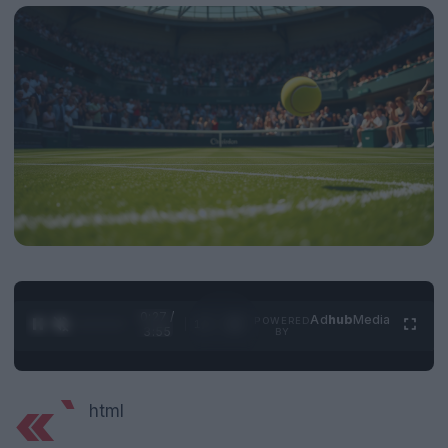
0:28 /
Ad
hub
Media
POWERED
1
/
4
3:55
BY
«`
html