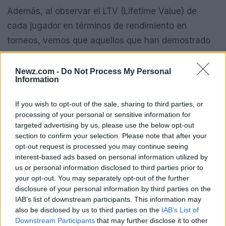
Además, al observar el LTV (Lifetime Value) de
cada jugador en términos de rendimiento en
torneos, vemos que aquellos que han demostrado
consistencia en el pasado, como Djokovic y
Alcaraz, tienen más probabilidades de superar las
Newz.com -
Do Not Process My Personal
Information
expectativas. Sin embargo, no podemos perder de
vista el burn rate, que en este caso se traduce en la
If you wish to opt-out of the sale, sharing to third parties, or
cantidad de energía y recursos que cada jugador
processing of your personal or sensitive information for
targeted advertising by us, please use the below opt-out
ha invertido en partidos anteriores. Un jugador
section to confirm your selection. Please note that after your
desgastado puede ser más susceptible a errores en
opt-out request is processed you may continue seeing
momentos críticos. ¿Te has preguntado cómo se
interest-based ads based on personal information utilized by
us or personal information disclosed to third parties prior to
siente estar en el límite de tus capacidades?
your opt-out. You may separately opt-out of the further
disclosure of your personal information by third parties on the
IAB’s list of downstream participants. This information may
Lecciones para los futuros
also be disclosed by us to third parties on the
IAB’s List of
competidores
Downstream Participants
that may further disclose it to other