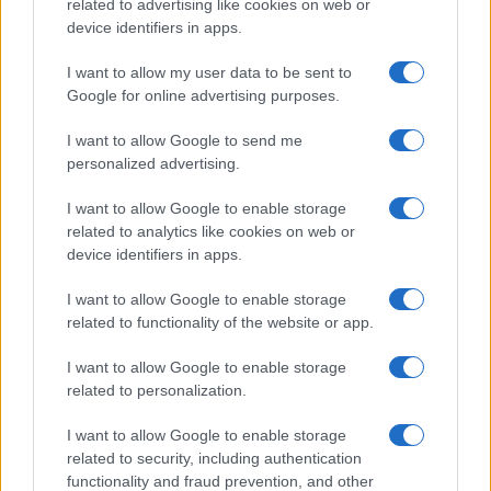
related to advertising like cookies on web or
device identifiers in apps.
I want to allow my user data to be sent to
Google for online advertising purposes.
I want to allow Google to send me
personalized advertising.
I want to allow Google to enable storage
related to analytics like cookies on web or
device identifiers in apps.
I want to allow Google to enable storage
related to functionality of the website or app.
Además, entender profundamente el mercado, o en
este caso, a los oponentes, es esencial. Conocer
I want to allow Google to enable storage
related to personalization.
las fortalezas y debilidades de tus competidores
puede ser el factor determinante en el éxito. Esto se
I want to allow Google to enable storage
related to security, including authentication
traduce en el mundo empresarial en comprender los
functionality and fraud prevention, and other