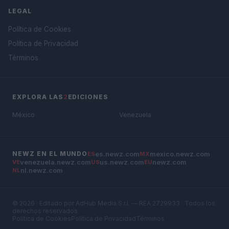
LEGAL
Política de Cookies
Política de Privacidad
Términos
EXPLORA LAS
2
EDICIONES
México
Venezuela
es.newz.com
mexico.newz.com
NEWZ EN EL MUNDO
ES
MX
venezuela.newz.com
us.newz.com
newz.com
VE
US
EU
nl.newz.com
NL
© 2026 · Editado por AdHub Media S.r.l. — REA 2729933 · Todos los
derechos reservados
Política de Cookies
Política de Privacidad
Términos