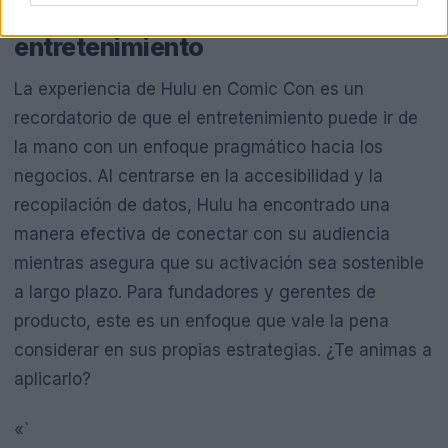
pragmático hacia el
entretenimiento
La experiencia de Hulu en Comic Con es un
recordatorio de que el entretenimiento puede ir de
la mano con un enfoque pragmático hacia los
negocios. Al centrarse en la accesibilidad y la
recopilación de datos, Hulu ha encontrado una
manera efectiva de conectar con su audiencia
mientras asegura que su activación sea sostenible
a largo plazo. Para fundadores y gerentes de
producto, este es un enfoque que vale la pena
considerar en sus propias estrategias. ¿Te animas a
aplicarlo?
«`