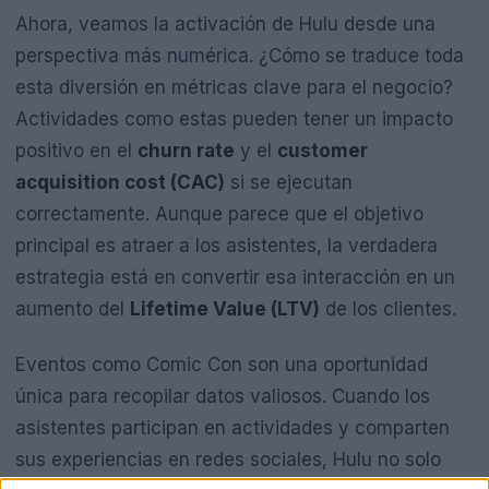
Ahora, veamos la activación de Hulu desde una
perspectiva más numérica. ¿Cómo se traduce toda
esta diversión en métricas clave para el negocio?
Actividades como estas pueden tener un impacto
positivo en el
churn rate
y el
customer
acquisition cost (CAC)
si se ejecutan
correctamente. Aunque parece que el objetivo
principal es atraer a los asistentes, la verdadera
estrategia está en convertir esa interacción en un
aumento del
Lifetime Value (LTV)
de los clientes.
Eventos como Comic Con son una oportunidad
única para recopilar datos valiosos. Cuando los
asistentes participan en actividades y comparten
sus experiencias en redes sociales, Hulu no solo