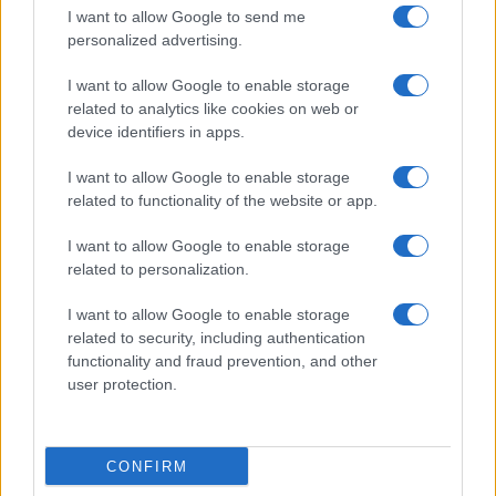
I want to allow Google to send me
personalized advertising.
I want to allow Google to enable storage
related to analytics like cookies on web or
Y no olvidemos que no todas las activaciones o
device identifiers in apps.
eventos generan un retorno inmediato. A veces,
I want to allow Google to enable storage
construir una marca y crear experiencias
related to functionality of the website or app.
memorables pueden ser igual de valiosas que una
I want to allow Google to enable storage
venta directa. Sin embargo, cada decisión debe
related to personalization.
estar respaldada por datos y un enfoque en la
I want to allow Google to enable storage
sostenibilidad a largo plazo del negocio. Las
related to security, including authentication
lecciones de fracasos anteriores en el mundo de las
functionality and fraud prevention, and other
startups nos enseñan que es crucial aprender y
user protection.
adaptarse rápidamente.
CONFIRM
Conclusión: un enfoque