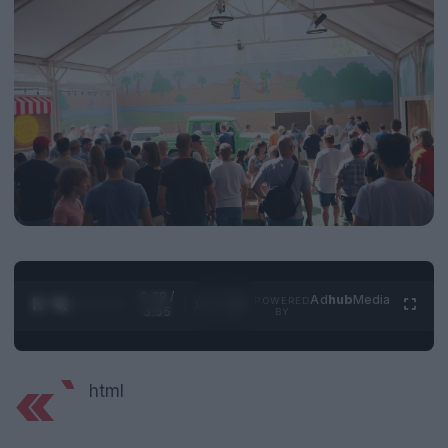
0:29 /
Ad
hub
Media
POWERED
1
/
4
3:55
BY
«`
html