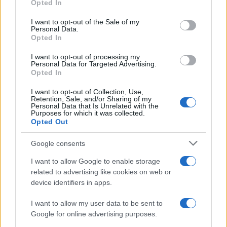
Opted In
tener un enfoque claro en la recopilación de datos.
use your data for below specified purposes in below Google
En un mundo donde los datos son el nuevo
consent section.
I want to opt-out of the Sale of my
Personal Data.
petróleo, conocer a tu audiencia es fundamental
Opted In
para ajustar tu producto o servicio a sus
I want to opt-out of processing my
necesidades.
Personal Data for Targeted Advertising.
Opted In
I want to opt-out of Collection, Use,
Retention, Sale, and/or Sharing of my
Personal Data that Is Unrelated with the
Purposes for which it was collected.
Opted Out
Google consents
I want to allow Google to enable storage
related to advertising like cookies on web or
device identifiers in apps.
I want to allow my user data to be sent to
Google for online advertising purposes.