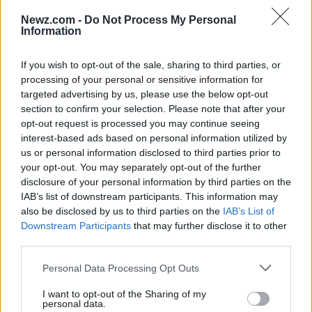
gana visibilidad, sino que también obtiene
Newz.com -
Do Not Process My Personal
información esencial sobre su audiencia. Esto
Information
puede guiar futuras estrategias de marketing,
ayudando a identificar qué resonó con el público y
If you wish to opt-out of the sale, sharing to third parties, or
processing of your personal or sensitive information for
qué áreas podrían necesitar ajustes. En un entorno
targeted advertising by us, please use the below opt-out
donde el crecimiento sostenible es fundamental,
section to confirm your selection. Please note that after your
cada interacción cuenta.
opt-out request is processed you may continue seeing
interest-based ads based on personal information utilized by
us or personal information disclosed to third parties prior to
Lecciones aprendidas para
your opt-out. You may separately opt-out of the further
disclosure of your personal information by third parties on the
fundadores y PMs
IAB’s list of downstream participants. This information may
also be disclosed by us to third parties on the
IAB’s List of
La activación de Hulu en Comic Con nos deja varias
Downstream Participants
that may further disclose it to other
lecciones valiosas. Primero, la accesibilidad es
third parties.
crucial. Al eliminar las barreras para participar, se
Please note that this website/app uses one or more Google
Personal Data Processing Opt Outs
maximiza la interacción y, por ende, el potencial de
services and may gather and store information including but
not limited to your visit or usage behaviour. You may click to
I want to opt-out of the Sharing of my
conversión. Segundo, cualquier activación debe
personal data.
grant or deny consent to Google and its third-party tags to