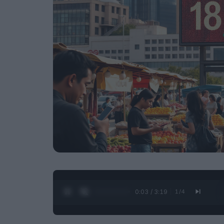
0:05 / 3:19
1
/
4