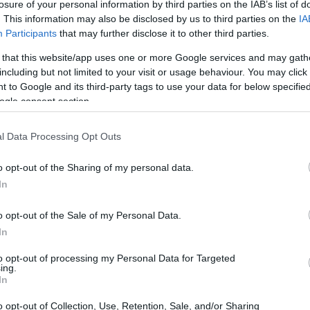
losure of your personal information by third parties on the IAB’s list of
. This information may also be disclosed by us to third parties on the
IA
Participants
that may further disclose it to other third parties.
 that this website/app uses one or more Google services and may gath
bio: ¿hype o realidad?<\/h2>
including but not limited to your visit or usage behaviour. You may click 
 to Google and its third-party tags to use your data for below specifi
ogle consent section.
 solo un número en una pantalla;
conómicas complejas. En un
l Data Processing Opt Outs
nto del dólar es casi una
ano apreciarse ligeramente
o opt-out of the Sharing of my personal data.
Aquí surge una pregunta
In
el peso en una buena posición o
o opt-out of the Sale of my Personal Data.
 Las fluctuaciones del tipo de
In
ortadores y exportadores, sino
mente en los precios que los
to opt-out of processing my Personal Data for Targeted
ing.
rio en las tiendas.<\/p>
In
o opt-out of Collection, Use, Retention, Sale, and/or Sharing