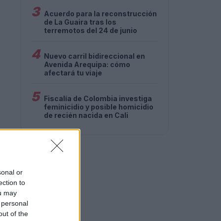
3
Acuerdo para la reconstrucción
de La Guaira tras los
terremotos del 24 de junio
4
Nuevo carril bidireccional en
Avenida Arequipa: cómo
afectará tu viaje
5
Fiscalía de Colombia investiga
feminicidio y posible homicidio
de recién nacida en Cali
sonal or
ection to
ou may
 personal
out of the