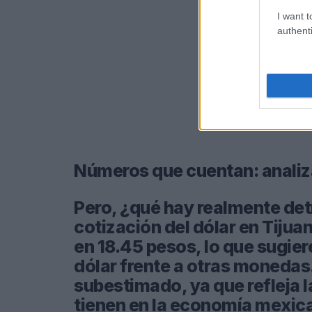
I want t
authenti
Números que cuentan: analiz
Pero, ¿qué hay realmente de
cotización del dólar en Tijua
en 18.45 pesos, lo que sugier
dólar frente a otras monedas
subestimado, ya que refleja 
tienen en la economía mexic