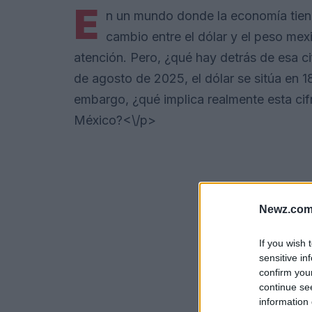
E
n un mundo donde la economía tiende
cambio entre el dólar y el peso me
atención. Pero, ¿qué hay detrás de esa ci
de agosto de 2025, el dólar se sitúa en 1
embargo, ¿qué implica realmente esta ci
México?<\/p>
Newz.com
If you wish 
sensitive in
confirm you
continue se
information 