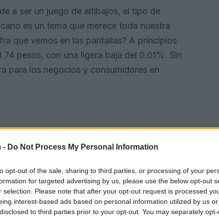
 a ser un juego de altibajos, el tipo de
xicano es un tema que merece toda nuestra
fra que vemos en las pantallas? A principios
8.74 pesos, con una ligera baja del 0.01%. Sin
fra para los negocios y consumidores en
 -
Do Not Process My Personal Information
to opt-out of the sale, sharing to third parties, or processing of your per
formation for targeted advertising by us, please use the below opt-out s
r selection. Please note that after your opt-out request is processed y
eing interest-based ads based on personal information utilized by us or
disclosed to third parties prior to your opt-out. You may separately opt-