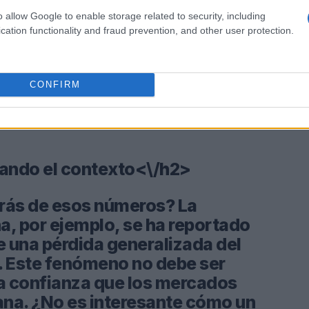
o allow Google to enable storage related to security, including
cation functionality and fraud prevention, and other user protection.
CONFIRM
ando el contexto<\/h2>
trás de esos números? La
na, por ejemplo, se ha reportado
e una pérdida generalizada del
. Este fenómeno no debe ser
la confianza que los mercados
ana. ¿No es interesante cómo un