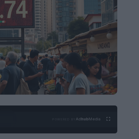
Ad
hub
Media
POWERED BY