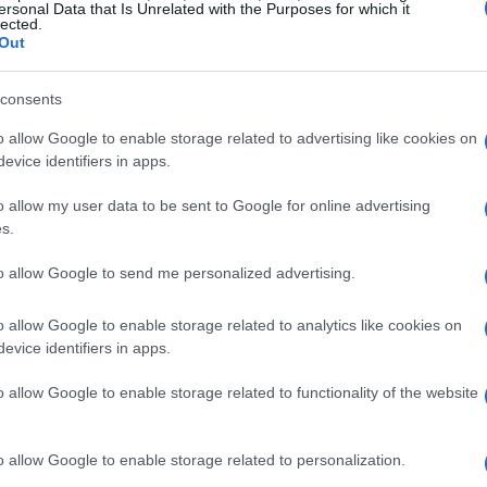
ersonal Data that Is Unrelated with the Purposes for which it
lected.
Out
 próxima decisión del Banco de
consents
ria como un factor clave que
o allow Google to enable storage related to advertising like cookies on
cambio en las semanas venideras.
evice identifiers in apps.
recimiento y los indicadores
o allow my user data to be sent to Google for online advertising
, ayudándonos a comprender
s.
 entre el tipo de cambio y la
to allow Google to send me personalized advertising.
icas monetarias, son
ofrecer un panorama más claro
o allow Google to enable storage related to analytics like cookies on
s cosas.<\/p>
evice identifiers in apps.
o allow Google to enable storage related to functionality of the website
o allow Google to enable storage related to personalization.