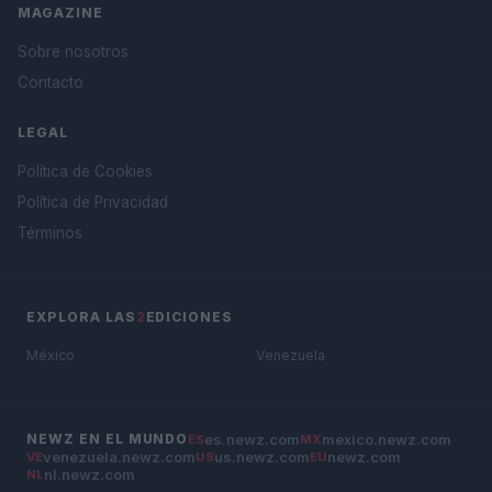
MAGAZINE
Sobre nosotros
Contacto
LEGAL
Política de Cookies
Política de Privacidad
Términos
EXPLORA LAS
2
EDICIONES
México
Venezuela
es.newz.com
mexico.newz.com
NEWZ EN EL MUNDO
ES
MX
venezuela.newz.com
us.newz.com
newz.com
VE
US
EU
nl.newz.com
NL