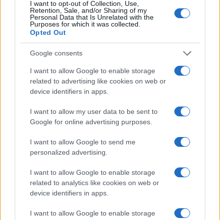
importante aún, de la respuesta que estas generan.
I want to opt-out of Collection, Use,
Retention, Sale, and/or Sharing of my
¿Cómo podemos convertir el dolor y la pérdida en
Personal Data that Is Unrelated with the
Purposes for which it was collected.
oportunidades para el cambio positivo? La clave
Opted Out
está en la educación y la concienciación. Las
Google consents
comunidades deben estar preparadas no solo para
I want to allow Google to enable storage
reaccionar a las tragedias, sino también para
related to advertising like cookies on web or
anticiparse a ellas. Esto implica cultivar una cultura
device identifiers in apps.
de comunicación abierta y fomentar la participación
I want to allow my user data to be sent to
activa de los ciudadanos en la vida comunitaria.
Google for online advertising purposes.
I want to allow Google to send me
personalized advertising.
I want to allow Google to enable storage
Finalmente, los líderes y tomadores de decisiones
related to analytics like cookies on web or
deben estar dispuestos a escuchar las voces de
device identifiers in apps.
quienes han sido afectados por tragedias. Cada
I want to allow Google to enable storage
historia es un recordatorio de la fragilidad de la vida