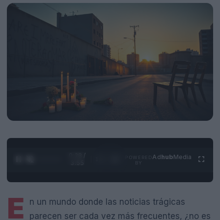
0:28 /
Ad
hub
Media
POWERED
1
/
4
3:55
BY
E
n un mundo donde las noticias trágicas
parecen ser cada vez más frecuentes, ¿no es