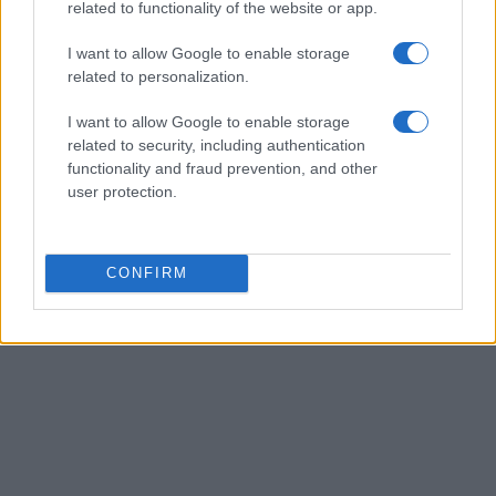
related to functionality of the website or app.
y, cuando se canaliza adecuadamente, puede
I want to allow Google to enable storage
convertirse en un poderoso motor de cambio. Al
related to personalization.
final, la tragedia puede ser un punto de inflexión,
pero depende de nosotros cómo respondemos y
I want to allow Google to enable storage
related to security, including authentication
qué hacemos con esa experiencia compartida.
functionality and fraud prevention, and other
¿Estamos listos para actuar?
user protection.
CONFIRM