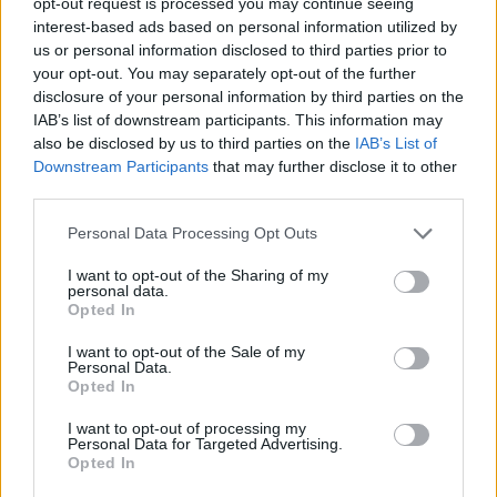
conmocionó a una comunidad. En lugar de que la
opt-out request is processed you may continue seeing
interest-based ads based on personal information utilized by
gente se reagrupe solo para llorar la pérdida, se
us or personal information disclosed to third parties prior to
formaron grupos de trabajo que comenzaron a
your opt-out. You may separately opt-out of the further
abordar las causas subyacentes de la violencia en
disclosure of your personal information by third parties on the
IAB’s list of downstream participants. This information may
su área. Esto abarcó desde programas de mentoría
also be disclosed by us to third parties on the
IAB’s List of
para jóvenes hasta iniciativas para mejorar la
Downstream Participants
that may further disclose it to other
third parties.
seguridad pública. Aquí, el dolor se transformó en
acción, mostrando que las tragedias pueden servir
Please note that this website/app uses one or more Google
Personal Data Processing Opt Outs
services and may gather and store information including but
como impulso para abordar problemas más amplios.
not limited to your visit or usage behaviour. You may click to
I want to opt-out of the Sharing of my
¿No es inspirador pensar en lo que podemos lograr
personal data.
grant or deny consent to Google and its third-party tags to
Opted In
juntos?
use your data for below specified purposes in below Google
consent section.
I want to opt-out of the Sale of my
Personal Data.
Opted In
Lecciones aprendidas y caminos
hacia adelante
I want to opt-out of processing my
Personal Data for Targeted Advertising.
Opted In
Es vital aprender de cada tragedia y, más