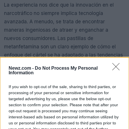
La experiencia nos dice que la innovación en el
narcotráfico no siempre implica tecnología
avanzada. A menudo, se trata de encontrar
maneras ingeniosas de atraer y enganchar a
nuevos consumidores. Las pastillas de
metanfetamina son un claro ejemplo de cómo el
enfoque del cártel se ha adaptado a las tendencias
actuales, haciendo que el narcotráfico parezca más
Newz.com -
Do Not Process My Personal
accesible y menos amenazante para los jóvenes.
Information
Aquí es donde las cifras y la información se vuelven
If you wish to opt-out of the sale, sharing to third parties, or
cruciales; el aumento en la incautación de estas
processing of your personal or sensitive information for
pastillas debería ser una llamada de atención para
targeted advertising by us, please use the below opt-out
todos.
section to confirm your selection. Please note that after your
opt-out request is processed you may continue seeing
interest-based ads based on personal information utilized by
Lecciones para emprendedores y
us or personal information disclosed to third parties prior to