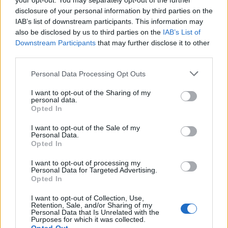
your opt-out. You may separately opt-out of the further
autoridades
disclosure of your personal information by third parties on the
IAB’s list of downstream participants. This information may
Desde mi experiencia en el mundo de las startups,
also be disclosed by us to third parties on the
IAB’s List of
he visto cómo la falta de adaptabilidad puede llevar
Downstream Participants
that may further disclose it to other
third parties.
al fracaso. Las autoridades deben aprender de esta
realidad. Deben ser proactivas y no reactivas,
Please note that this website/app uses one or more Google
Personal Data Processing Opt Outs
services and may gather and store information including but
utilizando datos y tecnología para anticipar
not limited to your visit or usage behaviour. You may click to
I want to opt-out of the Sharing of my
movimientos de los cárteles. Para los fundadores de
personal data.
grant or deny consent to Google and its third-party tags to
Opted In
startups, esto significa que el enfoque en el
use your data for below specified purposes in below Google
consent section.
I want to opt-out of the Sale of my
product-market fit
y la sostenibilidad del negocio es
Personal Data.
clave, pero también deben estar atentos a cómo las
Opted In
tendencias emergentes pueden afectar su
I want to opt-out of processing my
Personal Data for Targeted Advertising.
mercado.
Opted In
I want to opt-out of Collection, Use,
Retention, Sale, and/or Sharing of my
Personal Data that Is Unrelated with the
Purposes for which it was collected.