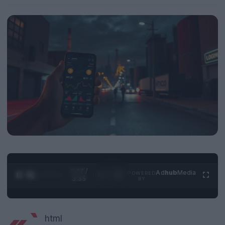
0:28 /
Ad
hub
Media
POWERED
1
/
4
3:55
BY
html