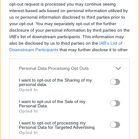
opt-out request is processed you may continue seeing
mayo, y la Ciudad de México también sufrió daños
interest-based ads based on personal information utilized by
por inundaciones a principios de junio. Esto nos
us or personal information disclosed to third parties prior to
lleva a preguntarnos: ¿es sostenible depender
your opt-out. You may separately opt-out of the further
disclosure of your personal information by third parties on the
únicamente de patrones climáticos favorables para
IAB’s list of downstream participants. This information may
el abastecimiento de agua?
also be disclosed by us to third parties on the
IAB’s List of
Downstream Participants
that may further disclose it to other
third parties.
Implicaciones y lecciones para el
Please note that this website/app uses one or more Google
futuro
Personal Data Processing Opt Outs
services and may gather and store information including but
not limited to your visit or usage behaviour. You may click to
I want to opt-out of the Sharing of my
Los datos actuales muestran que, a pesar de las
personal data.
grant or deny consent to Google and its third-party tags to
Opted In
mejoras, los volúmenes de agua todavía están 2.19
use your data for below specified purposes in below Google
consent section.
miles de millones de metros cúbicos por debajo del
I want to opt-out of the Sale of my
Personal Data.
promedio histórico de julio. Este déficit del 4% es
Opted In
un recordatorio de que el cambio climático y las
I want to opt-out of processing my
Personal Data for Targeted Advertising.
variaciones en el clima son factores que deben
Opted In
tenerse en cuenta en la planificación a largo plazo