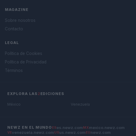
MAGAZINE
Sobre nosotros
Contacto
LEGAL
Política de Cookies
Política de Privacidad
Términos
EXPLORA LAS
2
EDICIONES
México
Venezuela
es.newz.com
mexico.newz.com
NEWZ EN EL MUNDO
ES
MX
venezuela.newz.com
us.newz.com
newz.com
VE
US
EU