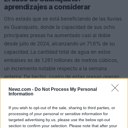
aprendizajes a considerar
Otro estado que se está beneficiando de las lluvias
es Guanajuato, donde la capacidad de sus ocho
principales presas ha aumentado casi al doble
desde julio de 2024, alcanzando un 71.6% de su
capacidad. La cantidad total de agua en estos
embalses es de 1.261 millones de metros cúbicos,
un incremento notable respecto a la semana
anterior. De hecho, cuatro de estas presas operan
al 100% de su capacidad, lo que indica un cambio
Newz.com -
Do Not Process My Personal
significativo en la gestión del agua en la región.
Information
A pesar de estos datos alentadores, es crucial
If you wish to opt-out of the sale, sharing to third parties, or
processing of your personal or sensitive information for
considerar los contratiempos. Guanajuato enfrentó
targeted advertising by us, please use the below opt-out
inundaciones severas tras las fuertes lluvias de
section to confirm your selection. Please note that after your