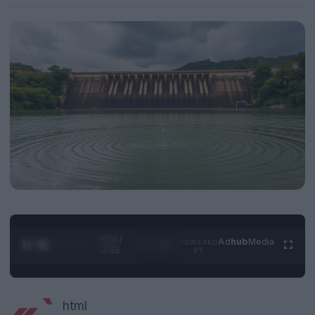
0:05 /
Ad
hub
Media
POWERED
1
/
4
3:55
BY
html