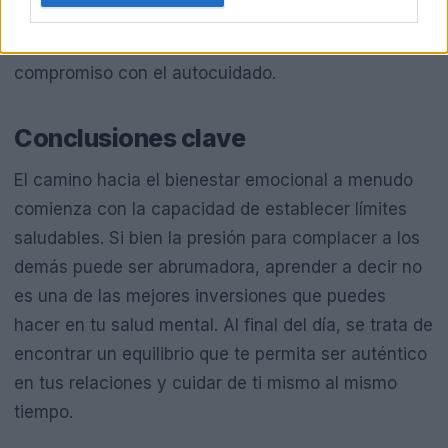
habilidad que se puede aprender y perfeccionar.
Con práctica y auto-reflexión, puedes equilibrar el
compromiso con el autocuidado.
Conclusiones clave
El camino hacia el bienestar emocional a menudo
comienza con la capacidad de establecer límites
saludables. Si bien la presión para complacer a los
demás puede ser abrumadora, aprender a decir no
es una de las mejores inversiones que puedes
hacer en tu salud mental. Al final del día, se trata de
encontrar un equilibrio que te permita ser auténtico
en tus relaciones y cuidar de ti mismo al mismo
tiempo.