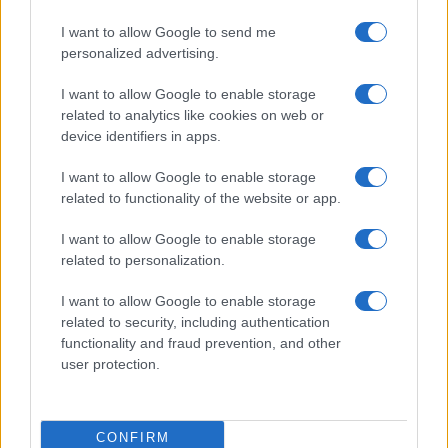
respuesta. Un simple ‘déjame pensarlo’ puede
I want to allow Google to send me
darte el tiempo necesario para evaluar tus
personalized advertising.
deseos.
I want to allow Google to enable storage
Haz una lista de tus prioridades:
Conocer tus
related to analytics like cookies on web or
device identifiers in apps.
necesidades y deseos te permitirá tomar
decisiones más informadas. Si un compromiso no
I want to allow Google to enable storage
related to functionality of the website or app.
se alinea con tus objetivos, será más fácil decir
que no.
I want to allow Google to enable storage
related to personalization.
Practica la asertividad:
Comienza con
pequeñas negativas en situaciones menos
I want to allow Google to enable storage
related to security, including authentication
significativas para entrenar tu capacidad de
functionality and fraud prevention, and other
decir no. Con el tiempo, esto se volverá más fácil
user protection.
y natural.
Recuerda que el arte de decir que no es una
CONFIRM