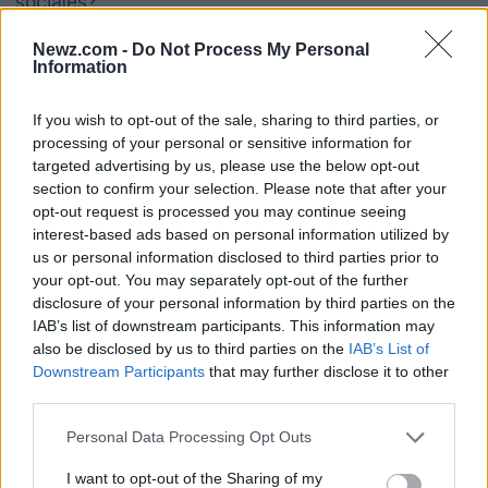
sociales?
Newz.com -
Do Not Process My Personal
Por otro lado, establecer límites claros puede
Information
resultar en un incremento en la calidad de nuestras
relaciones. Cuando decimos que no, lo hacemos
If you wish to opt-out of the sale, sharing to third parties, or
processing of your personal or sensitive information for
desde un lugar de autenticidad, lo que puede
targeted advertising by us, please use the below opt-out
fortalecer la confianza y el respeto en nuestras
section to confirm your selection. Please note that after your
opt-out request is processed you may continue seeing
interacciones.
interest-based ads based on personal information utilized by
us or personal information disclosed to third parties prior to
Lecciones prácticas para mejorar
your opt-out. You may separately opt-out of the further
disclosure of your personal information by third parties on the
tu bienestar
IAB’s list of downstream participants. This information may
also be disclosed by us to third parties on the
IAB’s List of
Si te identificas con el
‘sí fácil’
, aquí tienes algunas
Downstream Participants
that may further disclose it to other
lecciones prácticas que pueden ayudarte a cultivar
third parties.
una mayor asertividad:
Please note that this website/app uses one or more Google
Personal Data Processing Opt Outs
services and may gather and store information including but
not limited to your visit or usage behaviour. You may click to
I want to opt-out of the Sharing of my