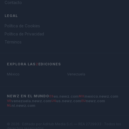
Contacto
LEGAL
Política de Cookies
Política de Privacidad
Términos
EXPLORA LAS
2
EDICIONES
México
Venezuela
es.newz.com
mexico.newz.com
NEWZ EN EL MUNDO
ES
MX
venezuela.newz.com
us.newz.com
newz.com
VE
US
EU
nl.newz.com
NL
© 2026 · Editado por AdHub Media S.r.l. — REA 2729933 · Todos los
derechos reservados