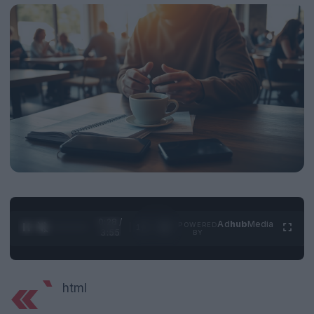
0:28 /
Ad
hub
Media
POWERED
1
/
4
3:55
BY
«`
html