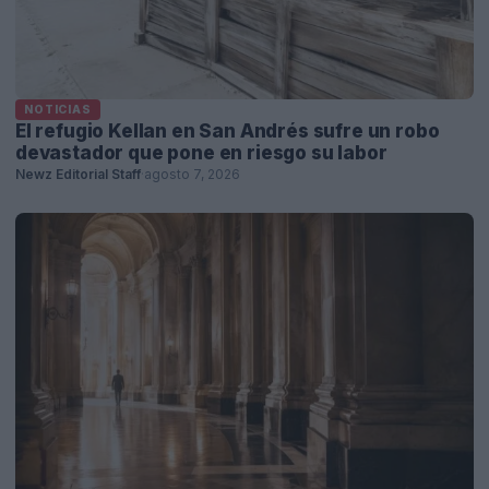
NOTICIAS
El refugio Kellan en San Andrés sufre un robo
devastador que pone en riesgo su labor
Newz Editorial Staff
·
agosto 7, 2026