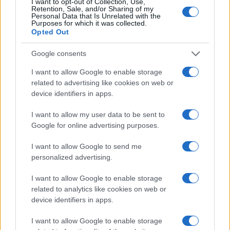
I want to opt-out of Collection, Use,
Retention, Sale, and/or Sharing of my
humano.” Este tipo de liderazgo no solo beneficia a
Personal Data that Is Unrelated with the
Purposes for which it was collected.
los animales, sino que también establece un
Opted Out
precedente para futuras legislaciones en otros
Google consents
países.
I want to allow Google to enable storage
related to advertising like cookies on web or
device identifiers in apps.
I want to allow my user data to be sent to
PETA ha afirmado que su activismo ha contribuido a
Google for online advertising purposes.
sentar las bases para estas reformas, movilizando a
miles de personas en contra de la explotación
I want to allow Google to send me
personalized advertising.
animal. Este esfuerzo colectivo ha sido crucial para
cerrar instalaciones que maltratan a los animales y
I want to allow Google to enable storage
related to analytics like cookies on web or
ha fomentado un cambio en la mentalidad pública
device identifiers in apps.
respecto a la protección animal.
I want to allow Google to enable storage