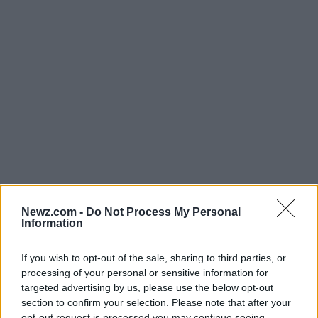
Innovaciones en la constitución
Newz.com -
Do Not Process My Personal
mexicana
Information
Claudia Sheinbaum ha ido más allá de las reformas
If you wish to opt-out of the sale, sharing to third parties, or
processing of your personal or sensitive information for
específicas, impulsando cambios en la
targeted advertising by us, please use the below opt-out
Constitución mexicana
que ahora incluye la
section to confirm your selection. Please note that after your
protección de los animales como un principio
opt-out request is processed you may continue seeing