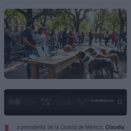
0:28 /
Ad
hub
Media
POWERED
1
/
4
3:09
BY
a presidenta de la Ciudad de México,
Claudia