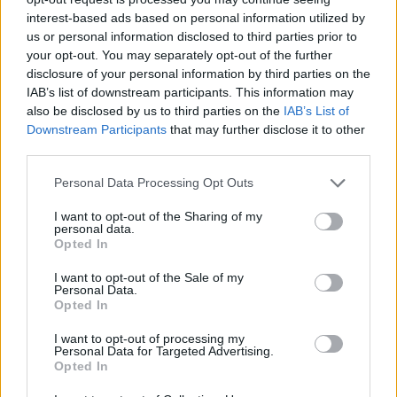
interest-based ads based on personal information utilized by
fundamental. El
Artículo 4
establece que “se
us or personal information disclosed to third parties prior to
prohíbe el abuso de los animales. El Estado
your opt-out. You may separately opt-out of the further
mexicano debe garantizar la protección, el trato
disclosure of your personal information by third parties on the
IAB’s list of downstream participants. This information may
adecuado, la conservación y el cuidado de los
also be disclosed by us to third parties on the
IAB’s List of
animales, según lo especificado por las leyes
Downstream Participants
that may further disclose it to other
third parties.
correspondientes.” Esta modificación es un hito en
la historia legislativa del país.
Please note that this website/app uses one or more Google
Personal Data Processing Opt Outs
services and may gather and store information including but
not limited to your visit or usage behaviour. You may click to
I want to opt-out of the Sharing of my
Un ejemplo de liderazgo compasivo
personal data.
grant or deny consent to Google and its third-party tags to
Opted In
use your data for below specified purposes in below Google
El reconocimiento de PETA destaca la importancia
consent section.
I want to opt-out of the Sale of my
de la ética en la política. Según Alicia Aguayo,
Personal Data.
Opted In
directora de PETA Latino, “si más líderes siguieran
I want to opt-out of processing my
los pasos compasivos de la presidenta Sheinbaum
Personal Data for Targeted Advertising.
y trataran el abuso animal como una amenaza seria
Opted In
para la sociedad, el mundo sería un lugar más