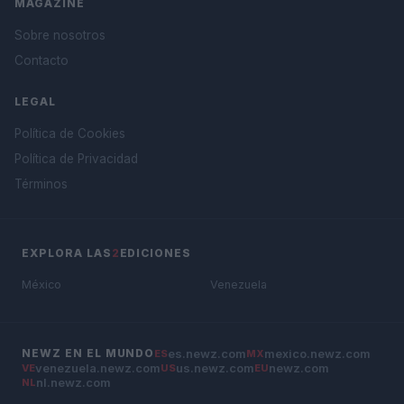
MAGAZINE
Sobre nosotros
Contacto
LEGAL
Política de Cookies
Política de Privacidad
Términos
EXPLORA LAS
2
EDICIONES
México
Venezuela
es.newz.com
mexico.newz.com
NEWZ EN EL MUNDO
ES
MX
venezuela.newz.com
us.newz.com
newz.com
VE
US
EU
nl.newz.com
NL