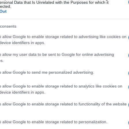
ersonal Data that Is Unrelated with the Purposes for which it
, como La Reunión y Mauricio. Diana Rojas
lected.
Out
a alertado que un tercio de la población de
irus. Este tipo de datos no solo son
consents
rapidez con la que el virus puede propagarse.
o allow Google to enable storage related to advertising like cookies on
almente a través del mosquito
Aedes
, está
evice identifiers in apps.
iones, algo que no podemos ignorar.
o allow my user data to be sent to Google for online advertising
s.
s actuales
to allow Google to send me personalized advertising.
5 nos enseñó que una rápida respuesta es
o allow Google to enable storage related to analytics like cookies on
 enfermedades. En esa ocasión, la enfermedad
evice identifiers in apps.
ano Índico y afectó diversas regiones del
dos y de transmisión local en Europa ha
o allow Google to enable storage related to functionality of the website
cia ha reportado alrededor de
800 casos
ios de transmisión autóctona.
o allow Google to enable storage related to personalization.