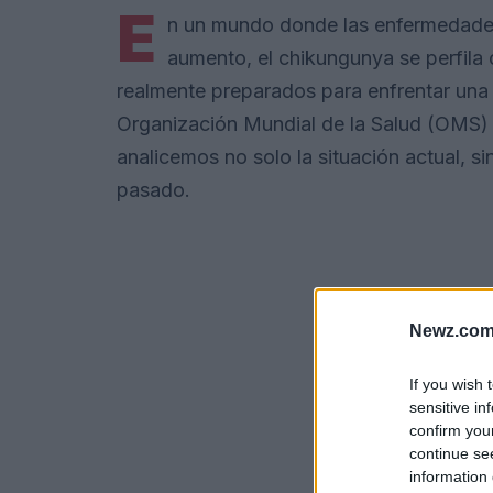
E
n un mundo donde las enfermedades
aumento, el chikungunya se perfil
realmente preparados para enfrentar una 
Organización Mundial de la Salud (OMS) h
analicemos no solo la situación actual, s
pasado.
Newz.com
If you wish 
sensitive in
confirm you
continue se
information 