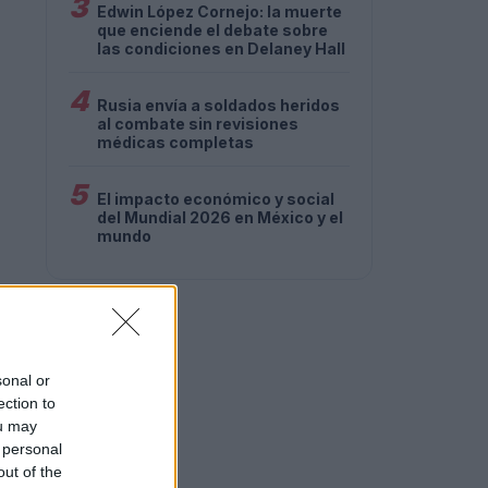
3
Edwin López Cornejo: la muerte
que enciende el debate sobre
las condiciones en Delaney Hall
4
Rusia envía a soldados heridos
al combate sin revisiones
médicas completas
5
El impacto económico y social
del Mundial 2026 en México y el
mundo
sonal or
ection to
ou may
 personal
out of the