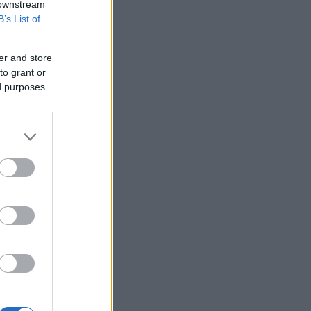
 downstream
B’s List of
er and store
to grant or
ed purposes