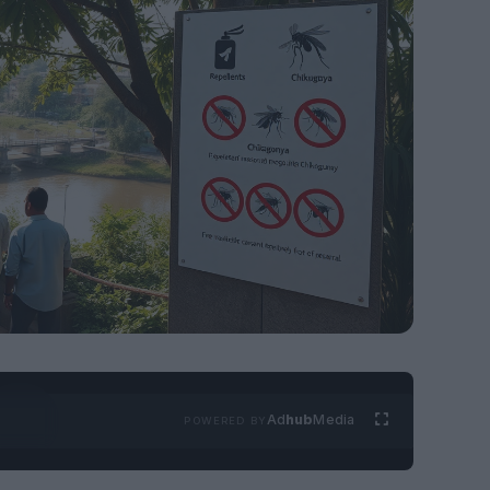
Ad
hub
Media
POWERED BY