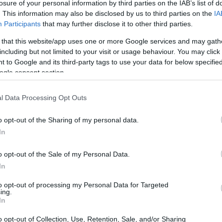
losure of your personal information by third parties on the IAB’s list of
. This information may also be disclosed by us to third parties on the
IA
Participants
that may further disclose it to other third parties.
 that this website/app uses one or more Google services and may gath
ngunya
including but not limited to your visit or usage behaviour. You may click 
 to Google and its third-party tags to use your data for below specifi
la comunidad internacional para hacer frente
ogle consent section.
á mostrando signos de una posible epidemia.
l Data Processing Opt Outs
0 millones
de personas residen en regiones
la propagación de este virus. La historia se
o opt-out of the Sharing of my personal data.
 recuerdan la epidemia de
2004-2005
, donde
In
fectadas.
o opt-out of the Sale of my Personal Data.
In
to opt-out of processing my Personal Data for Targeted
ing.
In
 principios de 2025 en áreas que ya habían
o opt-out of Collection, Use, Retention, Sale, and/or Sharing