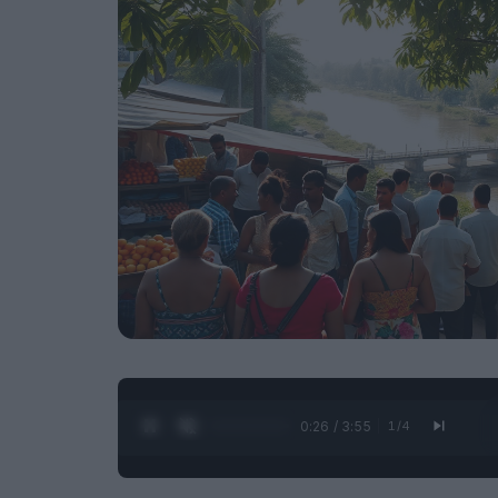
0:28 / 3:55
1
/
4