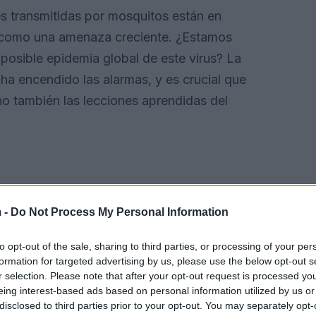
 transmitidas por mosquitos están en
a como una amenaza creciente. ¿Estamos
posible epidemia global de este virus? La
a encendido las alarmas, y es crucial que
ino también las lecciones aprendidas del
 -
Do Not Process My Personal Information
to opt-out of the sale, sharing to third parties, or processing of your per
formation for targeted advertising by us, please use the below opt-out s
r selection. Please note that after your opt-out request is processed y
eing interest-based ads based on personal information utilized by us or
disclosed to third parties prior to your opt-out. You may separately opt-