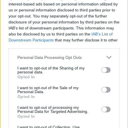
interest-based ads based on personal information utilized by
está investigando el caso de contrabando que
us or personal information disclosed to third parties prior to
involucra a personal de la marina, enfatizando que
your opt-out. You may separately opt-out of the further
disclosure of your personal information by third parties on the
no debe haber lugar para la impunidad.
IAB’s list of downstream participants. This information may
also be disclosed by us to third parties on the
IAB’s List of
Downstream Participants
that may further disclose it to other
third parties.
Please note that this website/app uses one or more Google
Personal Data Processing Opt Outs
services and may gather and store information including but
not limited to your visit or usage behaviour. You may click to
I want to opt-out of the Sharing of my
personal data.
grant or deny consent to Google and its third-party tags to
Opted In
use your data for below specified purposes in below Google
consent section.
I want to opt-out of the Sale of my
Personal Data.
Opted In
I want to opt-out of processing my
Personal Data for Targeted Advertising.
Opted In
I want to opt-out of Collection, Use,