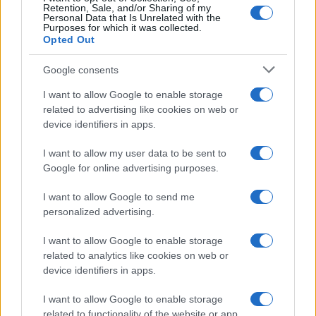
Esfuerzos de Extradición y Procedimientos
Retention, Sale, and/or Sharing of my
Personal Data that Is Unrelated with the
Legales
Purposes for which it was collected.
Opted Out
En un desarrollo relacionado, Sheinbaum actualizó
Google consents
a los reporteros sobre la extradición de
Hernán
Bermúdez Requena
, exministro de seguridad en
I want to allow Google to enable storage
related to advertising like cookies on web or
Tabasco, quien fue detenido en Paraguay. Acusado
device identifiers in apps.
de liderar una organización criminal, Bermúdez
inicialmente se resistió a un proceso de extradición
I want to allow my user data to be sent to
Google for online advertising purposes.
simplificado, lo que podría haber prolongado su
traslado a México. Sin embargo, el ministro de
I want to allow Google to send me
personalized advertising.
Seguridad,
Omar García Harfuch
, confirmó
posteriormente que estaba siendo regresado a
I want to allow Google to enable storage
México.
related to analytics like cookies on web or
device identifiers in apps.
“Agradecemos la cooperación del gobierno de
I want to allow Google to enable storage
Paraguay, que facilitó su expulsión debido a
related to functionality of the website or app.