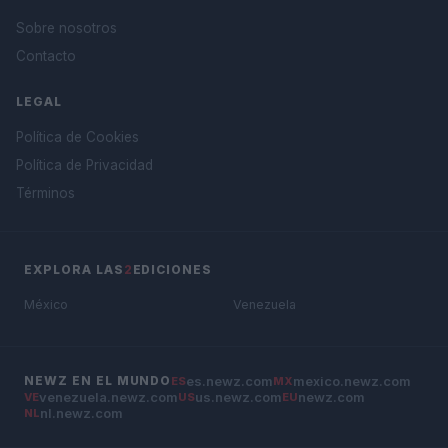
Sobre nosotros
Contacto
LEGAL
Política de Cookies
Política de Privacidad
Términos
EXPLORA LAS
2
EDICIONES
México
Venezuela
es.newz.com
mexico.newz.com
NEWZ EN EL MUNDO
ES
MX
venezuela.newz.com
us.newz.com
newz.com
VE
US
EU
nl.newz.com
NL