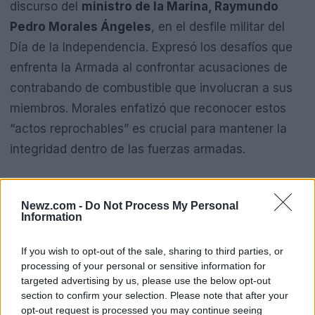
discurso del
ministro de la Marina, Raymundo
Pedro Morales Ángeles
, en el desfile militar del
Día de la Independencia. Expresó los desafíos que
enfrenta la Armada al confrontar acusaciones de
contrabando de combustible que involucran a sus
miembros. Morales enfatizó que reconocer estos
“actos reprochables” es crucial para mantener la
integridad dentro de las fuerzas armadas.
Newz.com -
Do Not Process My Personal
Information
Aunque Sheinbaum no profundizó en los
comentarios de Morales, lo elogió por su valentía e
If you wish to opt-out of the sale, sharing to third parties, or
processing of your personal or sensitive information for
integridad. Reiteró el compromiso de su
targeted advertising by us, please use the below opt-out
administración para combatir la corrupción,
section to confirm your selection. Please note that after your
opt-out request is processed you may continue seeing
afirmando que la
Fiscalía General de la República