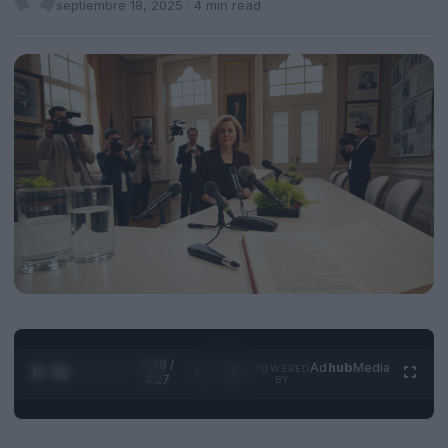
septiembre 18, 2025
· 4 min read
0:29 /
Ad
hub
Media
POWERED
1
/
4
4:27
BY