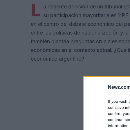
L
a reciente decisión de un tribunal 
su participación mayoritaria en YPF
en el centro del debate económico del paí
entre las políticas de nacionalización y l
también plantea preguntas cruciales sobre
económicas en el contexto actual. ¿Qué i
económico argentino?
Newz.com
If you wish 
sensitive in
confirm you
continue se
information 