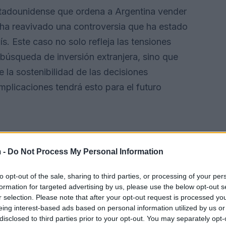
estadounidense que ordena a Argentina vender
 ha reavivado una controversia que ha estado
s. Este caso no solo refleja las tensiones
a búsqueda de inversión extranjera, sino que
 la sostenibilidad de las decisiones
mplicaciones tendrá esto para el futuro
 -
Do Not Process My Personal Information
to opt-out of the sale, sharing to third parties, or processing of your per
formation for targeted advertising by us, please use the below opt-out s
r selection. Please note that after your opt-out request is processed y
eing interest-based ads based on personal information utilized by us or
disclosed to third parties prior to your opt-out. You may separately opt-