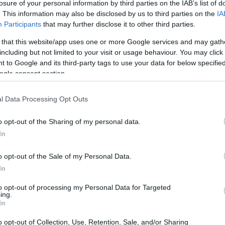
losure of your personal information by third parties on the IAB’s list of
. This information may also be disclosed by us to third parties on the
IA
Participants
that may further disclose it to other third parties.
 that this website/app uses one or more Google services and may gath
including but not limited to your visit or usage behaviour. You may click 
 YPF
 to Google and its third-party tags to use your data for below specifi
ogle consent section.
 decidió expropiar el 51% de YPF, una de
l Data Processing Opt Outs
 del país, que estaba en manos de la española
sfuerzo más amplio del gobierno argentino
o opt-out of the Sharing of my personal data.
naturales y hacer frente a una creciente crisis
In
n de aproximadamente 5 mil millones de
o opt-out of the Sale of my Personal Data.
lmar a todos los accionistas. En particular,
In
en Energía y Eton Park Capital, que poseían
to opt-out of processing my Personal Data for Targeted
ue no fueron adecuadamente compensados.
ing.
In
en una expropiación sin dejar a todos
o opt-out of Collection, Use, Retention, Sale, and/or Sharing