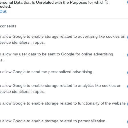
ersonal Data that Is Unrelated with the Purposes for which it
lected.
Out
consents
o allow Google to enable storage related to advertising like cookies on
tribunal de distrito falló a favor de los
evice identifiers in apps.
 un juez de Nueva York para que Argentina
o allow my user data to be sent to Google for online advertising
dar una deuda de 16.1 mil millones de dólares.
s.
 legal para el país, sino que también subraya
to allow Google to send me personalized advertising.
 que dependen de la nacionalización sin un
los inversores. ¿Realmente se pensó en las
o allow Google to enable storage related to analytics like cookies on
evice identifiers in apps.
o allow Google to enable storage related to functionality of the website
 de la orden judicial
o golpe para el presidente Javier Milei, quien
o allow Google to enable storage related to personalization.