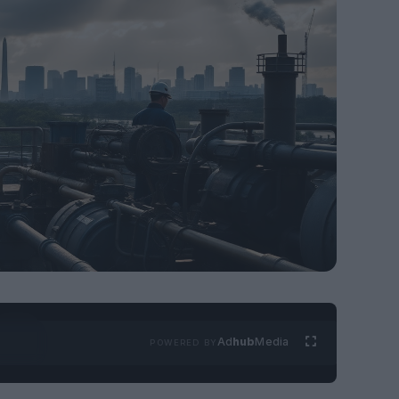
Ad
hub
Media
POWERED BY