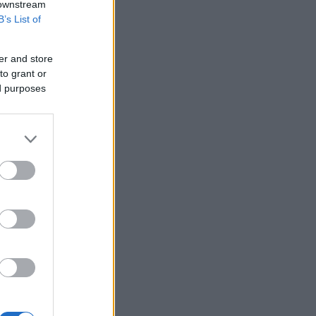
 downstream
B’s List of
er and store
to grant or
ed purposes