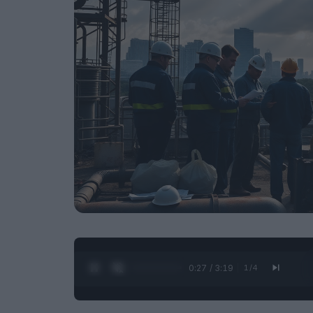
0:28 / 3:19
1
/
4