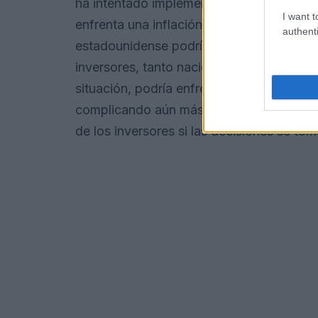
ha intentado implementar políticas pro-
I want t
enfrenta una inflación descontrolada y un
authenti
estadounidense podría tener repercusion
inversores, tanto nacionales como internac
situación, podría enfrentarse a un aumento
complicando aún más su recuperación ec
de los inversores si las decisiones se to