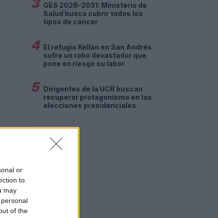
3
GES 2028-2031: Ministerio de
Salud busca cubrir todos los
tipos de cáncer
4
El refugio Kellan en San Andrés
sufre un robo devastador que
pone en riesgo su labor
5
Dirigentes de la UCR buscan
recuperar protagonismo en las
elecciones presidenciales
sonal or
ection to
ou may
 personal
out of the