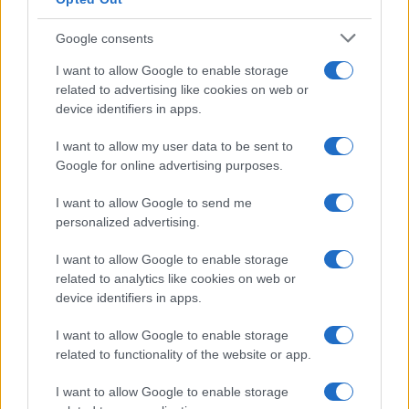
Google consents
I want to allow Google to enable storage
related to advertising like cookies on web or
device identifiers in apps.
I want to allow my user data to be sent to
Google for online advertising purposes.
I want to allow Google to send me
personalized advertising.
I want to allow Google to enable storage
Los fundadores deben centrarse en el
product-
related to analytics like cookies on web or
device identifiers in apps.
market fit
y asegurarse de que sus soluciones
realmente aborden las necesidades y
I want to allow Google to enable storage
preocupaciones de los consumidores. Si bien la
related to functionality of the website or app.
tecnología de Apeel tiene el potencial de hacer una
I want to allow Google to enable storage
diferencia significativa en la reducción del