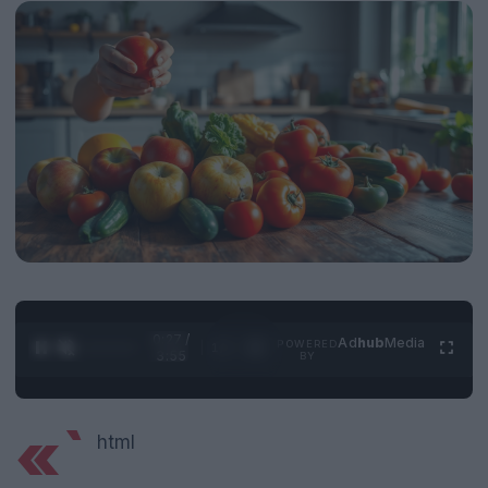
0:28 /
Ad
hub
Media
POWERED
1
/
4
3:55
BY
«`
html