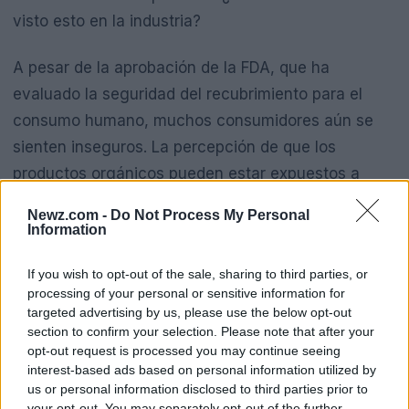
visto esto en la industria?
A pesar de la aprobación de la FDA, que ha
evaluado la seguridad del recubrimiento para el
consumo humano, muchos consumidores aún se
sienten inseguros. La percepción de que los
productos orgánicos pueden estar expuestos a
ingredientes no deseados genera un efecto
Newz.com -
Do Not Process My Personal
negativo en la confianza del consumidor, lo que
Information
podría impactar negativamente en el crecimiento
If you wish to opt-out of the sale, sharing to third parties, or
de Apeel y sus aplicaciones.
processing of your personal or sensitive information for
targeted advertising by us, please use the below opt-out
section to confirm your selection. Please note that after your
Lecciones Aprendidas y
opt-out request is processed you may continue seeing
Recomendaciones para
interest-based ads based on personal information utilized by
Fundadores
us or personal information disclosed to third parties prior to
your opt-out. You may separately opt-out of the further