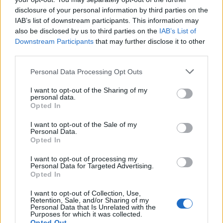
La controversia en torno a Apeel es un recordatorio
disclosure of your personal information by third parties on the
IAB’s list of downstream participants. This information may
de que la comunicación clara y la transparencia
also be disclosed by us to third parties on the
IAB’s List of
son fundamentales para el éxito de cualquier
Downstream Participants
that may further disclose it to other
third parties.
tecnología emergente. He visto demasiadas
startups fallar porque no supieron abordar las
Please note that this website/app uses one or more Google
Personal Data Processing Opt Outs
services and may gather and store information including but
preocupaciones de sus usuarios. ¿Te suena
not limited to your visit or usage behaviour. You may click to
I want to opt-out of the Sharing of my
familiar? Es crucial que los fundadores y gerentes
personal data.
grant or deny consent to Google and its third-party tags to
Opted In
de producto comprendan que incluso las soluciones
use your data for below specified purposes in below Google
consent section.
I want to opt-out of the Sale of my
más innovadoras pueden enfrentar resistencia si no
Personal Data.
se gestionan adecuadamente las percepciones del
Opted In
público.
I want to opt-out of processing my
Personal Data for Targeted Advertising.
Opted In
I want to opt-out of Collection, Use,
Retention, Sale, and/or Sharing of my
Personal Data that Is Unrelated with the
Purposes for which it was collected.
Opted Out