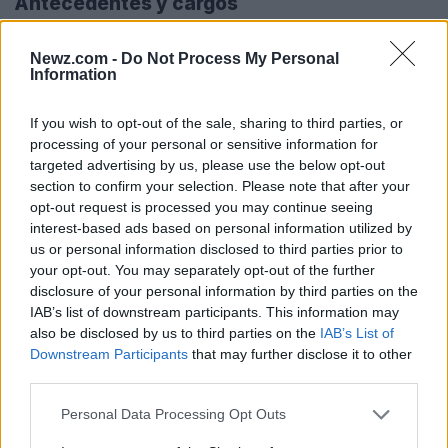
Antecedentes y cargos
Entre 2013 y 2018, Molina Díaz fungió como
Newz.com -
Do Not Process My Personal
coordinador general de centros federales, período
Information
en el que suscribió contratos para la construcción
If you wish to opt-out of the sale, sharing to third parties, or
de ocho centros penitenciarios federales. Según la
processing of your personal or sensitive information for
Fiscalía Especializada en Materia de
targeted advertising by us, please use the below opt-out
section to confirm your selection. Please note that after your
Delincuencia Organizada (FEMDO)
, estos
opt-out request is processed you may continue seeing
contratos habrían sido utilizados para desviar los
interest-based ads based on personal information utilized by
recursos públicos.
us or personal information disclosed to third parties prior to
your opt-out. You may separately opt-out of the further
disclosure of your personal information by third parties on the
Además de su cargo en el sistema penitenciario,
IAB’s list of downstream participants. This information may
Molina Díaz se desempeñó como director general
also be disclosed by us to third parties on the
IAB’s List of
Downstream Participants
that may further disclose it to other
de Control y Verificación Migratoria en el
Instituto
third parties.
Nacional de Migración (INM)
. En abril de 2026, fue
Please note that this website/app uses one or more Google
vinculado a proceso por el delito de
uso indebido
Personal Data Processing Opt Outs
services and may gather and store information including but
del ejercicio público
, tras un incendio en la estación