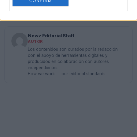
CONFIRM
evidencia para esclarecer los hechos y llevar a los
responsables ante la justicia.
Newz Editorial Staff
AUTOR
Los contenidos son curados por la redacción
con el apoyo de herramientas digitales y
producidos en colaboración con autores
independientes.
How we work — our editorial standards