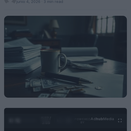
junio 4, 2026
· 3 min read
0:28 /
Ad
hub
Media
POWERED
1
/
4
3:55
BY