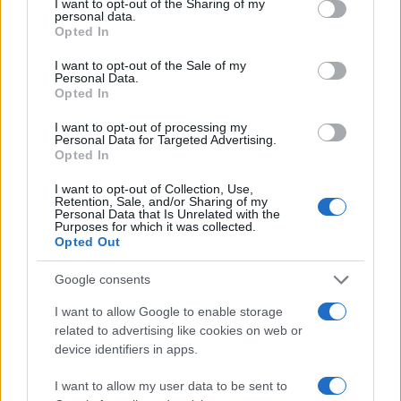
not limited to your visit or usage behaviour. You may click to
I want to opt-out of the Sharing of my
personal data.
migratoria de Ciudad Juárez que dejó 40 muertos y
grant or deny consent to Google and its third-party tags to
Opted In
use your data for below specified purposes in below Google
42 heridos.
consent section.
I want to opt-out of the Sale of my
Personal Data.
Opted In
I want to opt-out of processing my
Personal Data for Targeted Advertising.
Opted In
Red criminal y colaboradores
I want to opt-out of Collection, Use,
Las indagatorias de la FEMDO sugieren que Molina
Retention, Sale, and/or Sharing of my
Personal Data that Is Unrelated with the
Díaz formaba parte de una red delictiva más amplia
Purposes for which it was collected.
Opted Out
encabezada por García Luna. Esta red habría
involucrado a familiares, colaboradores y socios de
Google consents
empresas que participaron en el desvío de recursos
I want to allow Google to enable storage
públicos mediante
contratos simulados
y
empresas
related to advertising like cookies on web or
device identifiers in apps.
fachada
.
I want to allow my user data to be sent to