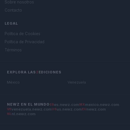
Sobre nosotros
Contacto
LEGAL
Política de Cookies
Política de Privacidad
Términos
EXPLORA LAS
2
EDICIONES
México
Venezuela
es.newz.com
mexico.newz.com
NEWZ EN EL MUNDO
ES
MX
venezuela.newz.com
us.newz.com
newz.com
VE
US
EU
nl.newz.com
NL