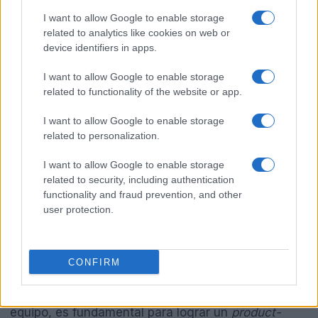
estrategia más amplia para construir un equipo
I want to allow Google to enable storage
resiliente. Los Astros están demostrando que
related to analytics like cookies on web or
device identifiers in apps.
valoran la profundidad del roster y la versatilidad.
Esta estrategia puede ayudar a mitigar el riesgo de
I want to allow Google to enable storage
lesiones y el desgaste a medida que se acerca la
related to functionality of the website or app.
fase final de la temporada.
I want to allow Google to enable storage
related to personalization.
Los fundadores y gerentes de producto en
I want to allow Google to enable storage
cualquier industria pueden aprender mucho de esta
related to security, including authentication
situación. La planificación para contingencias es
functionality and fraud prevention, and other
esencial, y contar con un equipo que pueda
user protection.
adaptarse a cambios inesperados puede marcar la
diferencia entre el éxito y el fracaso. Un análisis
CONFIRM
exhaustivo de los datos de rendimiento, junto con
una comprensión clara de las necesidades del
equipo, es fundamental para lograr un
product-