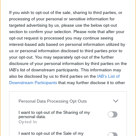
José Altuve
ha estado alternando entre la segunda
If you wish to opt-out of the sale, sharing to third parties, or
base y el jardín izquierdo, lo que indica que el
processing of your personal or sensitive information for
equipo necesita una respuesta ágil a las
targeted advertising by us, please use the below opt-out
fluctuaciones en el rendimiento y las lesiones.
section to confirm your selection. Please note that after your
opt-out request is processed you may continue seeing
interest-based ads based on personal information utilized by
us or personal information disclosed to third parties prior to
your opt-out. You may separately opt-out of the further
disclosure of your personal information by third parties on the
IAB’s list of downstream participants. This information may
also be disclosed by us to third parties on the
IAB’s List of
Downstream Participants
that may further disclose it to other
third parties.
Please note that this website/app uses one or more Google
Personal Data Processing Opt Outs
services and may gather and store information including but
not limited to your visit or usage behaviour. You may click to
I want to opt-out of the Sharing of my
personal data.
grant or deny consent to Google and its third-party tags to
Opted In
use your data for below specified purposes in below Google
consent section.
I want to opt-out of the Sale of my