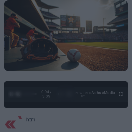
0:05 /
Ad
hub
Media
POWERED
1
/
4
3:09
BY
«`
html