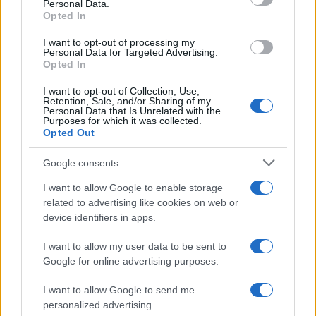
Personal Data.
Opted In
I want to opt-out of processing my
Personal Data for Targeted Advertising.
Esta situación resalta la importancia de contar con
Opted In
jugadores que puedan adaptarse a diferentes roles
I want to opt-out of Collection, Use,
Retention, Sale, and/or Sharing of my
a medida que avanzan los desafíos de la
Personal Data that Is Unrelated with the
Purposes for which it was collected.
temporada. Con la presión en aumento, la
Opted Out
capacidad de Urías para ofrecer estabilidad
Google consents
defensiva será vital en la búsqueda del
campeonato.
I want to allow Google to enable storage
related to advertising like cookies on web or
device identifiers in apps.
Lecciones para el futuro de los
I want to allow my user data to be sent to
Astros
Google for online advertising purposes.
La incorporación de Ramón Urías no es solo una
I want to allow Google to send me
respuesta a una crisis inmediata, sino parte de una
personalized advertising.