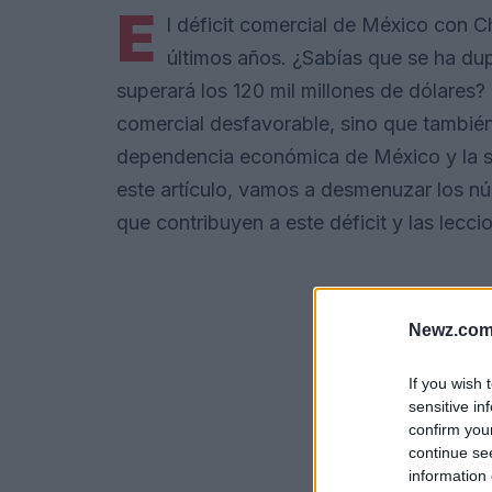
E
l déficit comercial de México con C
últimos años. ¿Sabías que se ha dup
superará los 120 mil millones de dólares?
comercial desfavorable, sino que también
dependencia económica de México y la s
este artículo, vamos a desmenuzar los nú
que contribuyen a este déficit y las lec
Newz.com
If you wish 
sensitive in
confirm you
continue se
information 