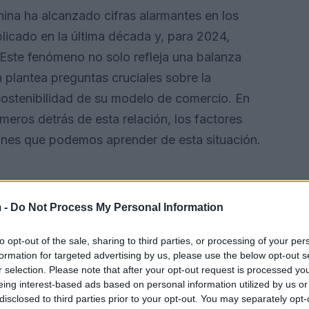
hina ha alcanzado cifras alarmantes en los
licado en la última década y, para 2024,
 Este fenómeno no solo refleja una balanza
 plantea preguntas cruciales sobre la
ostenibilidad de su modelo de comercio. En
meros detrás de esta relación, los factores
ciones que podemos aprender de esta situación.
 -
Do Not Process My Personal Information
to opt-out of the sale, sharing to third parties, or processing of your per
formation for targeted advertising by us, please use the below opt-out s
r selection. Please note that after your opt-out request is processed y
eing interest-based ads based on personal information utilized by us or
disclosed to third parties prior to your opt-out. You may separately opt-