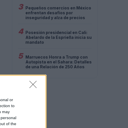
3
Pequeños comercios en México
enfrentan desafíos por
inseguridad y alza de precios
4
Posesión presidencial en Cali:
Abelardo de la Espriella inicia su
mandato
5
Marruecos Honra a Trump con
Autopista en el Sahara: Detalles
de una Relación de 250 Años
sonal or
ection to
ou may
 personal
out of the