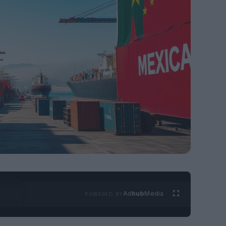
Ad
hub
Media
POWERED BY