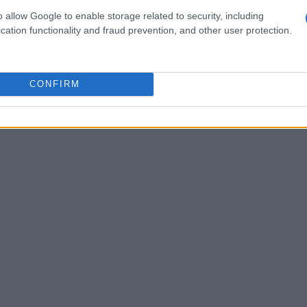
o allow Google to enable storage related to security, including
ntre EE.UU. y China, que ha caído a su nivel
cation functionality and fraud prevention, and other user protection.
 pertinente: ¿qué papel jugará México en este
CONFIRM