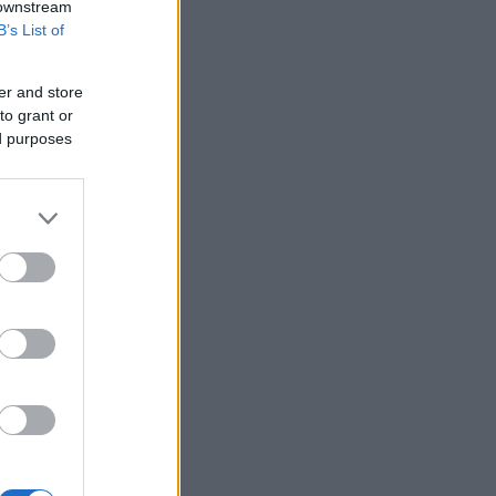
 downstream
B’s List of
er and store
to grant or
ed purposes