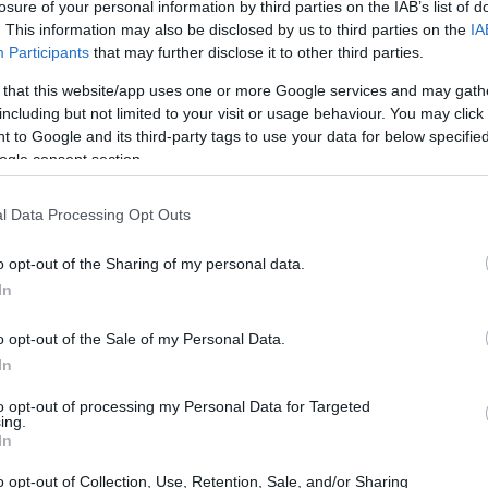
losure of your personal information by third parties on the IAB’s list of
. This information may also be disclosed by us to third parties on the
IA
Participants
that may further disclose it to other third parties.
 that this website/app uses one or more Google services and may gath
including but not limited to your visit or usage behaviour. You may click 
cimiento comercial
 to Google and its third-party tags to use your data for below specifi
ogle consent section.
que rodea el crecimiento del comercio
l Data Processing Opt Outs
do un progreso, o simplemente acumulando
los datos de INEGI, en 2024, el déficit
o opt-out of the Sharing of my personal data.
s, con exportaciones de 9.94 mil millones y
In
795 mil millones. Estos números cuentan una
o opt-out of the Sale of my Personal Data.
ren escuchar: la dependencia de México de los
In
idad para innovar y desarrollar un
to opt-out of processing my Personal Data for Targeted
ing.
In
o opt-out of Collection, Use, Retention, Sale, and/or Sharing