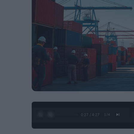
0:28 / 4:27
1
/
4