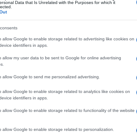
ersonal Data that Is Unrelated with the Purposes for which it
lected.
Out
s del comercio
consents
 medida, son bienes intermedios esenciales
o allow Google to enable storage related to advertising like cookies on
evice identifiers in apps.
que se exportan. Por ejemplo, el cobre es un
riz mexicana, pero esta dependencia de
o allow my user data to be sent to Google for online advertising
s.
bre la resiliencia de nuestra economía.
productos destinados a Estados Unidos podría
to allow Google to send me personalized advertising.
0% a partir del 1 de agosto. ¿Te imaginas
o allow Google to enable storage related to analytics like cookies on
 la disponibilidad de productos?
evice identifiers in apps.
elación comercial entre Estados Unidos y
o allow Google to enable storage related to functionality of the website
endo el déficit de EE.UU. con China en cerca
xico a repensar su propia estrategia
o allow Google to enable storage related to personalization.
grande del mundo. A medida que las cifras