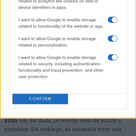
related to analytics like cookies on web or
device identifiers in apps.
I want to allow Google to enable storage
related to functionality of the website or app.
I want to allow Google to enable storage
related to personalization.
I want to allow Google to enable storage
related to security, including authentication
functionality and fraud prevention, and other
user protection.
Conclusiones y takeaway
accionables
CONFIRM
En resumen, la segunda noche de
SummerSlam
2025
fue, sin duda, un evento lleno de acción y
sorpresas. Sin embargo, es necesario mirar más