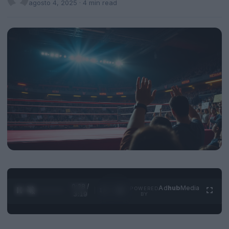
agosto 4, 2025
· 4 min read
0:28 /
Ad
hub
Media
POWERED
1
/
4
3:19
BY