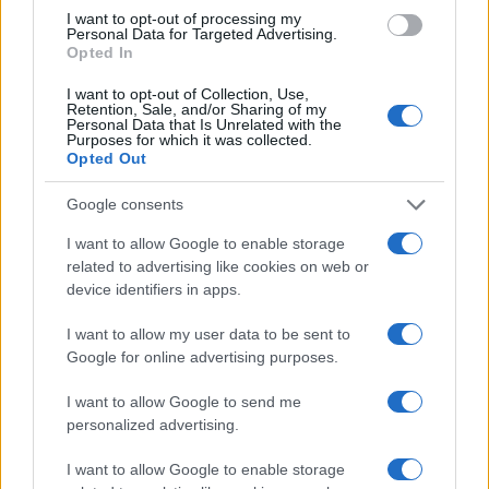
I want to opt-out of processing my
constante en el mundo actual?
Personal Data for Targeted Advertising.
Opted In
I want to opt-out of Collection, Use,
Retention, Sale, and/or Sharing of my
Personal Data that Is Unrelated with the
Purposes for which it was collected.
Además, es fundamental medir la efectividad de las
Opted Out
decisiones estratégicas. ¿Estamos capturando el
Google consents
LTV
(valor de vida del cliente) necesario para
I want to allow Google to enable storage
sostener nuestros negocios, o simplemente
related to advertising like cookies on web or
estamos buscando un golpe de impacto
device identifiers in apps.
momentáneo? La sostenibilidad debe ser el foco, y
I want to allow my user data to be sent to
eso se logra a través de decisiones informadas
Google for online advertising purposes.
basadas en datos. ¿Qué tan bien estamos haciendo
I want to allow Google to send me
esto realmente?
personalized advertising.
I want to allow Google to enable storage