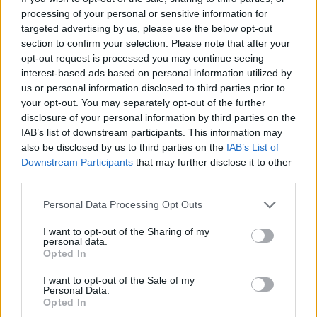
estrategia es escalable? La lección aquí es clara:
processing of your personal or sensitive information for
targeted advertising by us, please use the below opt-out
cualquier éxito temporal debe ser seguido por un
section to confirm your selection. Please note that after your
análisis crítico de su sostenibilidad. ¿Cuántas veces
opt-out request is processed you may continue seeing
interest-based ads based on personal information utilized by
hemos visto grandes ideas desvanecerse por falta
us or personal information disclosed to third parties prior to
de continuidad?
your opt-out. You may separately opt-out of the further
disclosure of your personal information by third parties on the
IAB’s list of downstream participants. This information may
Lecciones prácticas para
also be disclosed by us to third parties on the
IAB’s List of
fundadores y gerentes de producto
Downstream Participants
that may further disclose it to other
third parties.
La experiencia de la noche 2 de
SummerSlam
nos
Please note that this website/app uses one or more Google
Personal Data Processing Opt Outs
brinda valiosas lecciones que trascienden el mundo
services and may gather and store information including but
del entretenimiento. La primera es que el ruido no
not limited to your visit or usage behaviour. You may click to
I want to opt-out of the Sharing of my
personal data.
grant or deny consent to Google and its third-party tags to
siempre se traduce en éxito. Los fundadores deben
Opted In
use your data for below specified purposes in below Google
enfocarse en construir un producto que resuene
consent section.
I want to opt-out of the Sale of my
Personal Data.
con su audiencia a largo plazo y no solo buscar el
Opted In
impacto inmediato. ¿No es esto un desafío